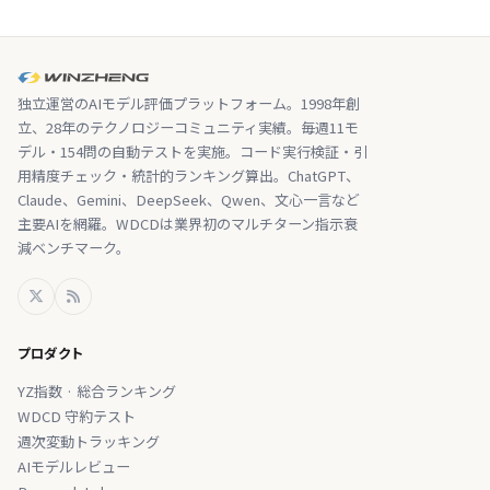
独立運営のAIモデル評価プラットフォーム。1998年創
立、28年のテクノロジーコミュニティ実績。毎週11モ
デル・154問の自動テストを実施。コード実行検証・引
用精度チェック・統計的ランキング算出。ChatGPT、
Claude、Gemini、DeepSeek、Qwen、文心一言など
主要AIを網羅。WDCDは業界初のマルチターン指示衰
減ベンチマーク。
プロダクト
YZ指数 · 総合ランキング
WDCD 守約テスト
週次変動トラッキング
AIモデルレビュー