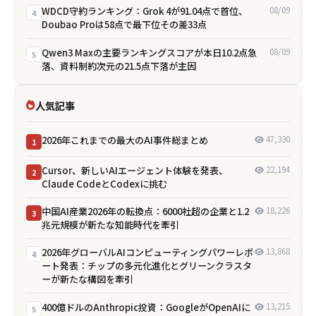
WDCD守約ランキング：Grok 4が91.04点で首位、
08/09
4
Doubao Proは58点で最下位――その差33点
Qwen3 Maxの主要ランキングスコアが本日10.2点急
08/09
5
落、資料制約次元の21.5点下落が主因
人気記事
2026年これまでの最大のAI事件総まとめ
47,330
1
Cursor、新しいAIエージェント体験を発表、
22,194
2
Claude CodeとCodexに挑む
中国AI産業2026年の転換点：6000社超の企業と1.2
18,226
3
兆元規模が新たな知能時代を牽引
2026年グローバルAIコンピューティングパワーレポ
13,868
4
ート発表：チップの多元化進化とグリーンクラスタ
ーが新たな構図を牽引
400億ドルのAnthropic投資：GoogleがOpenAIに
13,215
5