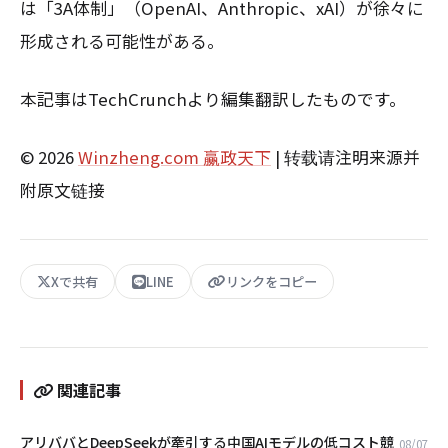
は「3A体制」（OpenAI、Anthropic、xAI）が徐々に
形成される可能性がある。
本記事はTechCrunchより編集翻訳したものです。
© 2026
Winzheng.com 赢政天下
| 转载请注明来源并
附原文链接
Xで共有
LINE
リンクをコピー
関連記事
アリババとDeepSeekが牽引する中国AIモデルの低コスト競
08/07