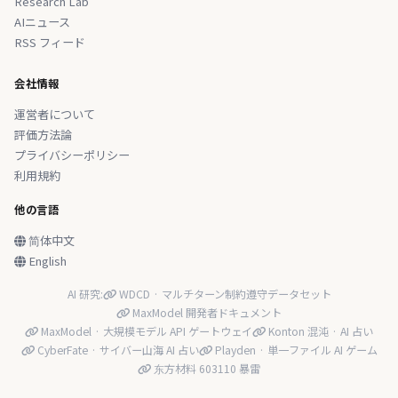
Research Lab
AIニュース
RSS フィード
会社情報
運営者について
評価方法論
プライバシーポリシー
利用規約
他の言語
简体中文
English
AI 研究:
WDCD · マルチターン制約遵守データセット
MaxModel 開発者ドキュメント
MaxModel · 大規模モデル API ゲートウェイ
Konton 混沌 · AI 占い
CyberFate · サイバー山海 AI 占い
Playden · 単一ファイル AI ゲーム
东方材料 603110 暴雷