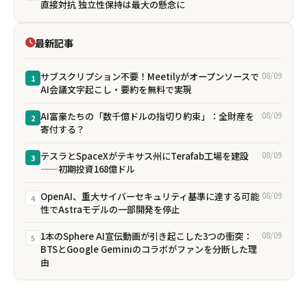
直接対抗 独立性保持は最大の懸念に
最新記事
サブスクリプション不要！Meetilyがオープンソースで
08/09
1
AI会議文字起こし・要約を無料で実現
AI富豪たちの「数千億ドルの指切り約束」：全財産を
08/09
2
寄付する？
テスラとSpaceXがテキサス州にTerafab工場を建設
08/09
3
——初期投資168億ドル
OpenAI、重大サイバーセキュリティ基準に達する可能
08/09
4
性でAstraモデルの一部開発を停止
1本のSphere AI宣伝動画が引き起こした3つの衝突：
08/09
5
BTSとGoogle Geminiのコラボがファンを分断した理
由