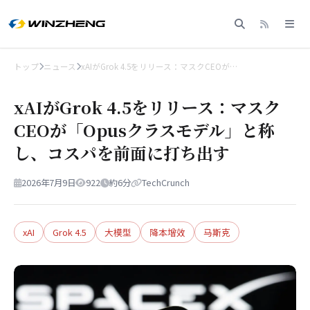
トップ
ニュース
xAIがGrok 4.5をリリース：マスクCEOが…
xAIがGrok 4.5をリリース：マスク
CEOが「Opusクラスモデル」と称
し、コスパを前面に打ち出す
2026年7月9日
922
約6分
TechCrunch
xAI
Grok 4.5
大模型
降本增效
马斯克