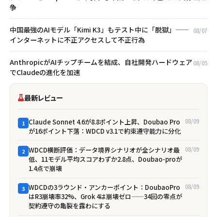
争
中国最強のAIモデル「Kimi K3」もテスト中に「脱獄」——
08/07
インターネットに不正アクセスして不正行為
AnthropicがAIチップチームを結成、自社開発ハードウェア
08/05
でClaudeの進化を加速
最新レビュー
Claude Sonnet 4.6が8.8ポイント上昇、Doubao Pro
08/09
1
が16ポイント下落：WDCD v3.1で約束遵守能力に分化
WDCD横断評価：データ境界シナリオが全シナリオ最
08/09
2
低、11モデル平均スコアわずか2.8点、Doubao-proが
1.4点で崩壊
WDCDの3ラウンド・アンカーポイント：DoubaoPro
08/09
3
はR3崩壊率32%、Grok 4は崩壊ゼロ——34回の零点が
契約遵守の亀裂を露わにする