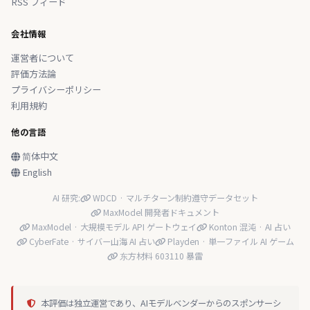
RSS フィード
会社情報
運営者について
評価方法論
プライバシーポリシー
利用規約
他の言語
简体中文
English
AI 研究:
WDCD · マルチターン制約遵守データセット
MaxModel 開発者ドキュメント
MaxModel · 大規模モデル API ゲートウェイ
Konton 混沌 · AI 占い
CyberFate · サイバー山海 AI 占い
Playden · 単一ファイル AI ゲーム
东方材料 603110 暴雷
本評価は独立運営であり、AIモデルベンダーからのスポンサーシ