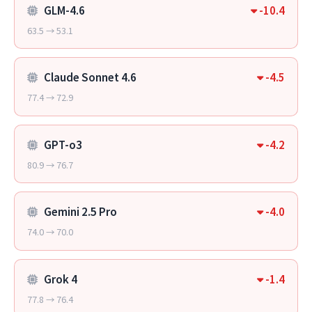
GLM-4.6
-10.4
63.5 → 53.1
Claude Sonnet 4.6
-4.5
77.4 → 72.9
GPT-o3
-4.2
80.9 → 76.7
Gemini 2.5 Pro
-4.0
74.0 → 70.0
Grok 4
-1.4
77.8 → 76.4