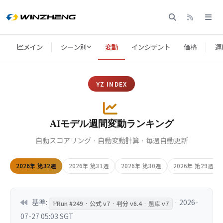
メイン
シーン別
変動
インシデント
価格
運
YZ INDEX
AIモデル週間変動ランキング
自動スコアリング · 自動変動計算 · 毎週自動更新
2026年 第32週
2026年 第31週
2026年 第30週
2026年 第29週
基準:
· 2026-
Run #249 · 公式 v7 · 判分 v6.4 · 题库 v7
07-27 05:03 SGT