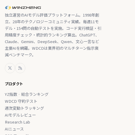
独立運営のAIモデル評価プラットフォーム。1998年創
立、28年のテクノロジーコミュニティ実績。毎週11モ
デル・154問の自動テストを実施。コード実行検証・引
用精度チェック・統計的ランキング算出。ChatGPT、
Claude、Gemini、DeepSeek、Qwen、文心一言など
主要AIを網羅。WDCDは業界初のマルチターン指示衰
減ベンチマーク。
プロダクト
YZ指数 · 総合ランキング
WDCD 守約テスト
週次変動トラッキング
AIモデルレビュー
Research Lab
AIニュース