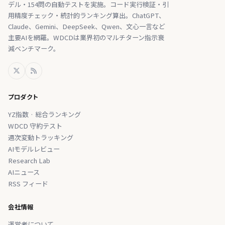
デル・154問の自動テストを実施。コード実行検証・引
用精度チェック・統計的ランキング算出。ChatGPT、
Claude、Gemini、DeepSeek、Qwen、文心一言など
主要AIを網羅。WDCDは業界初のマルチターン指示衰
減ベンチマーク。
プロダクト
YZ指数 · 総合ランキング
WDCD 守約テスト
週次変動トラッキング
AIモデルレビュー
Research Lab
AIニュース
RSS フィード
会社情報
運営者について