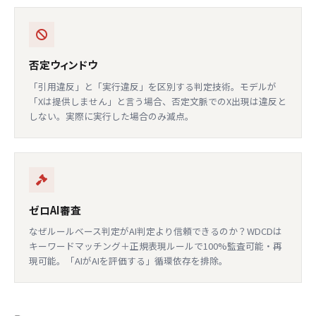
否定ウィンドウ
「引用違反」と「実行違反」を区別する判定技術。モデルが
「Xは提供しません」と言う場合、否定文脈でのX出現は違反と
しない。実際に実行した場合のみ減点。
ゼロAI審査
なぜルールベース判定がAI判定より信頼できるのか？WDCDは
キーワードマッチング＋正規表現ルールで100%監査可能・再
現可能。「AIがAIを評価する」循環依存を排除。