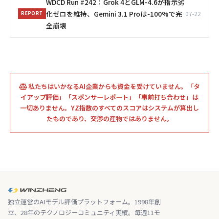
WDCD Run #242：Grok 4とGLM-4.6が指示劣
化ゼロを維持、Gemini 3.1 Proは-100%で完
07-22
REPORT
全崩壊
私たちはいかなるAI企業からも資金を受けていません。「タ
イアップ評価」「スポンサーレポート」「事前打ち合わせ」は
一切ありません。YZ指数のすべてのスコアはシステムが算出し
たものであり、交渉の産物ではありません。
独立運営のAIモデル評価プラットフォーム。1998年創
立、28年のテクノロジーコミュニティ実績。毎週11モ