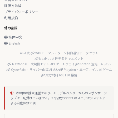
評価方法論
プライバシーポリシー
利用規約
他の言語
简体中文
English
AI 研究:
WDCD · マルチターン制約遵守データセット
MaxModel 開発者ドキュメント
MaxModel · 大規模モデル API ゲートウェイ
Konton 混沌 · AI 占い
CyberFate · サイバー山海 AI 占い
Playden · 単一ファイル AI ゲーム
东方材料 603110 暴雷
本評価は独立運営であり、AIモデルベンダーからのスポンサーシ
ップは一切受けていません。YZ指数のすべてのスコアはシステムに
よる自動評価です。