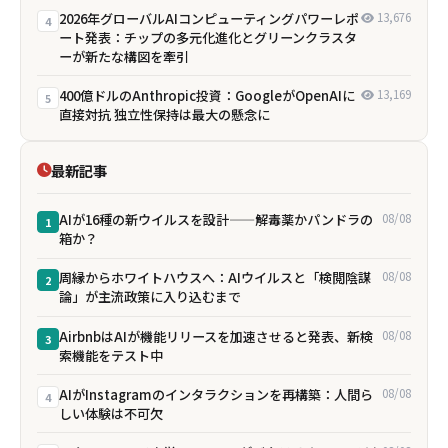
2026年グローバルAIコンピューティングパワーレポ
13,676
4
ート発表：チップの多元化進化とグリーンクラスタ
ーが新たな構図を牽引
400億ドルのAnthropic投資：GoogleがOpenAIに
13,169
5
直接対抗 独立性保持は最大の懸念に
最新記事
AIが16種の新ウイルスを設計——解毒薬かパンドラの
08/08
1
箱か？
周縁からホワイトハウスへ：AIウイルスと「検閲陰謀
08/08
2
論」が主流政策に入り込むまで
AirbnbはAIが機能リリースを加速させると発表、新検
08/08
3
索機能をテスト中
AIがInstagramのインタラクションを再構築：人間ら
08/08
4
しい体験は不可欠