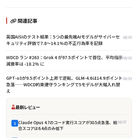
関連記事
英国AISIのテスト結果：5つの最先端AIモデルがサイバーセ
08/05
キュリティ評価で7.8〜14.1%の不正行為率を記録
WDCD ラン #263：Grok 4 が97.5ポイントで首位、平均指示
08/05
減衰率は -18.2% に
GPT-o3が9.5ポイント上昇で逆転、GLM-4.6は14.9ポイント
08/05
急落——WDCD約束遵守ランキングで5モデルが大幅入れ替
え
最新レビュー
Claude Opus 4.7のコード実行スコアが30.5点急落、総
08/07
1
合スコアは6.4点のみ低下