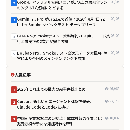
Grok 4、マテリアル制約スコアが17.6点急落――総合ラン
08/07
2
キングは1.8点減にとどまる
Gemini 2.5 Pro が87.21点で首位：2026年8月7日 YZ
08/07
3
Index Smoke クイックテスト データブリーフ
GLM-4.6のSmokeテスト：資料制約71.90点、コード実
08/06
4
行と誠実性の2次元が完全欠損
Doubao Pro、Smokeテスト全次元データ欠損――API障
08/06
5
害により今回のメインランキング不参加
人気記事
2026年これまでの最大のAI事件総まとめ
46,963
1
Cursor、新しいAIエージェント体験を発表、
22,148
2
Claude CodeとCodexに挑む
中国AI産業2026年の転換点：6000社超の企業と1.2
18,082
3
兆元規模が新たな知能時代を牽引