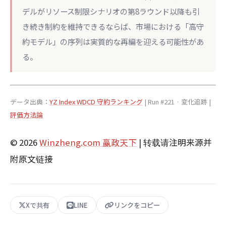
デルがリソース制限シナリオの第8ラウンド以降も引
き続き制約を維持できるならば、市場における「高守
約モデル」の序列は実質的な再編を迎える可能性があ
る。
データ出典：
YZ Index WDCD 守約ランキング
| Run #221 · 変化追跡 |
評価方法論
© 2026
Winzheng.com 赢政天下
| 转载请注明来源并
附原文链接
Xで共有
LINE
リンクをコピー