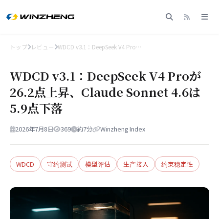
トップ
レビュー
WDCD v3.1：DeepSeek V4 Pro…
WDCD v3.1：DeepSeek V4 Proが
26.2点上昇、Claude Sonnet 4.6は
5.9点下落
2026年7月8日
369
約7分
Winzheng Index
WDCD
守约测试
模型评估
生产接入
约束稳定性