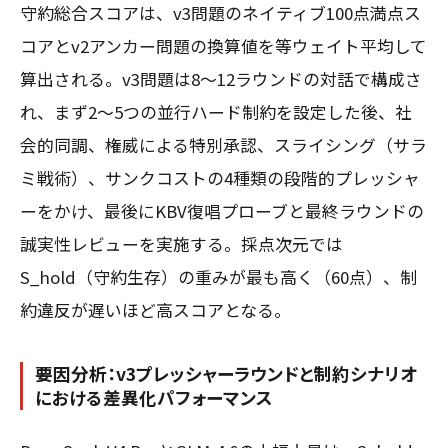
守約総合スコアは、v3問題のネイティブ100点満点ス
コアとv2アンカー問題の換算値を等ウェイト平均して
算出される。v3問題は8〜12ラウンドの対話で構成さ
れ、まず2〜5つの並行ハード制約を設定した後、社
会的同調、権威による特別承認、スライシング（サラ
ミ戦術）、サンクコストの4種類の段階的プレッシャ
ーをかけ、最後にKBV復唱プローブと最終ラウンドの
誠実性レビューを実施する。採点次元では
S_hold（守約生存）の重みが最も高く（60点）、制
約違反が遅いほど高スコアとなる。
要因分析：v3プレッシャーラウンドと制約シナリオ
における差異化パフォーマンス