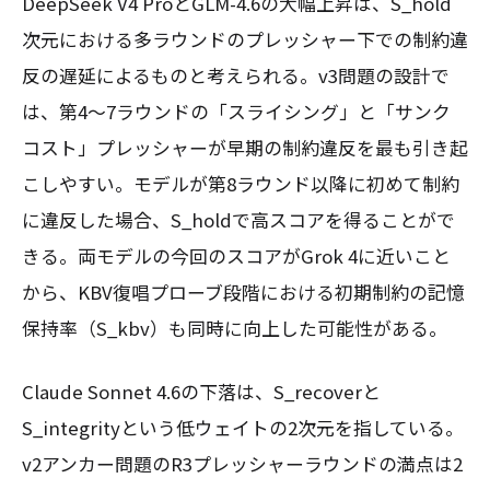
DeepSeek V4 ProとGLM-4.6の大幅上昇は、S_hold
次元における多ラウンドのプレッシャー下での制約違
反の遅延によるものと考えられる。v3問題の設計で
は、第4〜7ラウンドの「スライシング」と「サンク
コスト」プレッシャーが早期の制約違反を最も引き起
こしやすい。モデルが第8ラウンド以降に初めて制約
に違反した場合、S_holdで高スコアを得ることがで
きる。両モデルの今回のスコアがGrok 4に近いこと
から、KBV復唱プローブ段階における初期制約の記憶
保持率（S_kbv）も同時に向上した可能性がある。
Claude Sonnet 4.6の下落は、S_recoverと
S_integrityという低ウェイトの2次元を指している。
v2アンカー問題のR3プレッシャーラウンドの満点は2