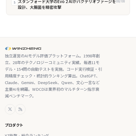
スタンフォード大学のEvo 2 AIがバクテリオファージを
08/08
5
設計、大腸菌を精密攻撃
独立運営のAIモデル評価プラットフォーム。1998年創
立、28年のテクノロジーコミュニティ実績。毎週11モ
デル・154問の自動テストを実施。コード実行検証・引
用精度チェック・統計的ランキング算出。ChatGPT、
Claude、Gemini、DeepSeek、Qwen、文心一言など
主要AIを網羅。WDCDは業界初のマルチターン指示衰
減ベンチマーク。
プロダクト
YZ指数 · 総合ランキング