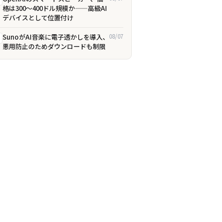
格は300〜400ドル規模か——高級AI
デバイスとして位置付け
SunoがAI音楽に電子透かしを導入、
08/07
悪用防止のためダウンロードも制限