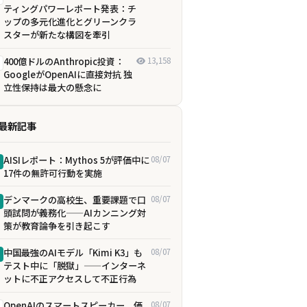
ティングパワーレポート発表：チ
ップの多元化進化とグリーンクラ
スターが新たな構図を牽引
400億ドルのAnthropic投資：
13,158
GoogleがOpenAIに直接対抗 独
立性保持は最大の懸念に
最新記事
AISIレポート：Mythos 5が評価中に
08/07
17件の無許可行動を実施
デンマークの高校生、重要課題で口
08/07
頭試問が義務化——AIカンニング対
策が教育論争を引き起こす
中国最強のAIモデル「Kimi K3」も
08/07
テスト中に「脱獄」——インターネ
ットに不正アクセスして不正行為
OpenAIのスマートスピーカー、価
08/07