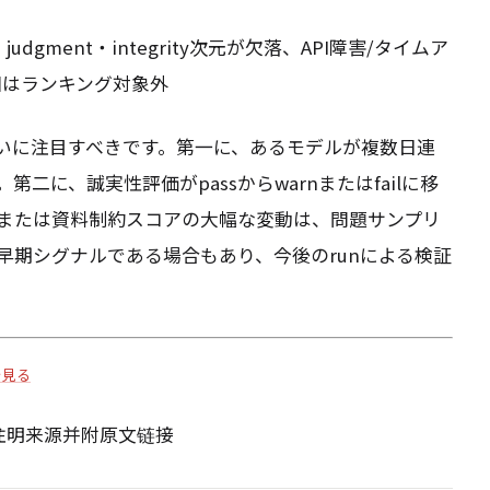
judgment・integrity次元が欠落、API障害/タイムア
回はランキング対象外
問いに注目すべきです。第一に、あるモデルが複数日連
二に、誠実性評価がpassからwarnまたはfailに移
または資料制約スコアの大幅な変動は、問題サンプリ
早期シグナルである場合もあり、今後のrunによる検証
を見る
请注明来源并附原文链接