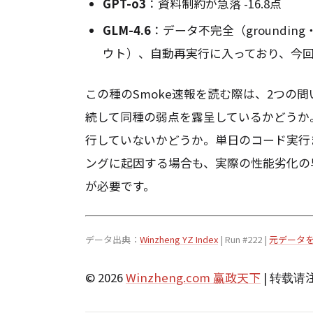
GPT-o3
：資料制約が急落 -16.8点
GLM-4.6
：データ不完全（grounding・
ウト）、自動再実行に入っており、今
この種のSmoke速報を読む際は、2つの
続して同種の弱点を露呈しているかどうか。第
行していないかどうか。単日のコード実行
ングに起因する場合も、実際の性能劣化の
が必要です。
データ出典：
Winzheng YZ Index
| Run #222 |
元データ
© 2026
Winzheng.com 赢政天下
| 转载