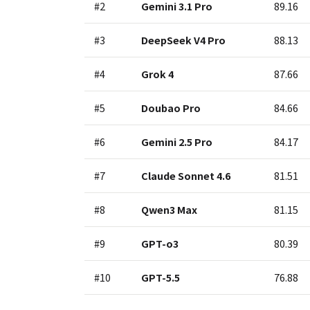
#2
Gemini 3.1 Pro
89.16
#3
DeepSeek V4 Pro
88.13
#4
Grok 4
87.66
#5
Doubao Pro
84.66
#6
Gemini 2.5 Pro
84.17
#7
Claude Sonnet 4.6
81.51
#8
Qwen3 Max
81.15
#9
GPT-o3
80.39
#10
GPT-5.5
76.88