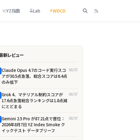
YZ指数
Lab
WDCD
最新レビュー
Claude Opus 4.7のコード実行スコ
08/07
アが30.5点急落、総合スコアは6.4点
のみ低下
Grok 4、マテリアル制約スコアが
08/07
17.6点急落――総合ランキングは1.8点減
にとどまる
Gemini 2.5 Pro が87.21点で首位：
08/07
2026年8月7日 YZ Index Smoke ク
イックテスト データブリーフ