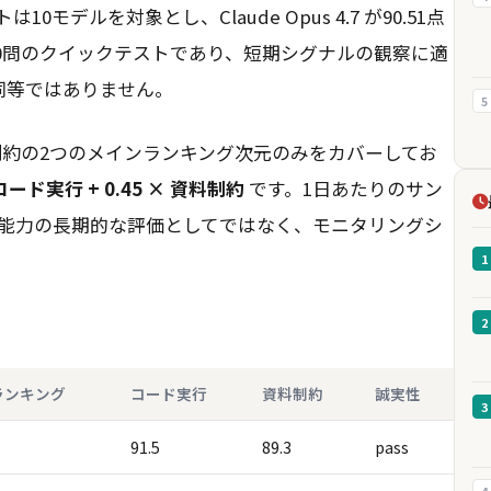
テストは10モデルを対象とし、Claude Opus 4.7 が90.51点
10問のクイックテストであり、短期シグナルの観察に適
は同等ではありません。
5
制約の2つのメインランキング次元のみをカバーしてお
 コード実行 + 0.45 × 資料制約
です。1日あたりのサン
能力の長期的な評価としてではなく、モニタリングシ
1
2
ランキング
コード実行
資料制約
誠実性
3
91.5
89.3
pass