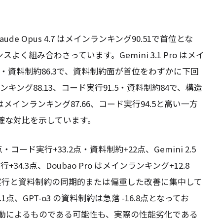
e Opus 4.7 はメインランキング90.51で首位とな
スよく組み合わさっています。Gemini 3.1 Pro はメイ
.5・資料制約86.3で、資料制約面が首位をわずかに下回
ンランキング88.13、コード実行91.5・資料制約84で、構造
はメインランキング87.66、コード実行94.5と高い一方
明確な対比を示しています。
.2点・コード実行+33.2点・資料制約+22点、Gemini 2.5
34.3点、Doubao Pro はメインランキング+12.8
ド実行と資料制約の同期的または偏重した改善に集中して
.1点、GPT-o3 の資料制約は急落 -16.8点となってお
動によるものである可能性も、実際の性能劣化である