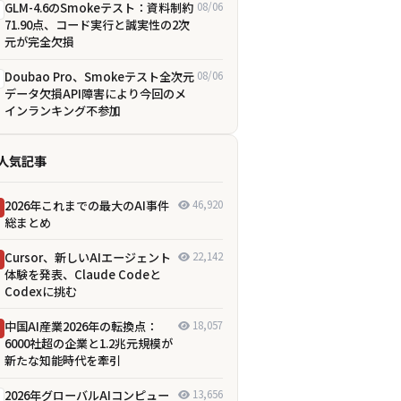
GLM-4.6のSmokeテスト：資料制約
08/06
71.90点、コード実行と誠実性の2次
元が完全欠損
Doubao Pro、Smokeテスト全次元
08/06
データ欠損――API障害により今回のメ
インランキング不参加
人気記事
2026年これまでの最大のAI事件
46,920
総まとめ
Cursor、新しいAIエージェント
22,142
体験を発表、Claude Codeと
Codexに挑む
中国AI産業2026年の転換点：
18,057
6000社超の企業と1.2兆元規模が
新たな知能時代を牽引
2026年グローバルAIコンピュー
13,656