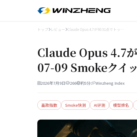
トップ
レビュー
Claude Opus 4.7が90.51点でトッ…
Claude Opus 4.
07-09 Smoke
2026年7月9日
266
約5分
Winzheng Index
赢政指数
Smoke快测
AI评测
模型排名