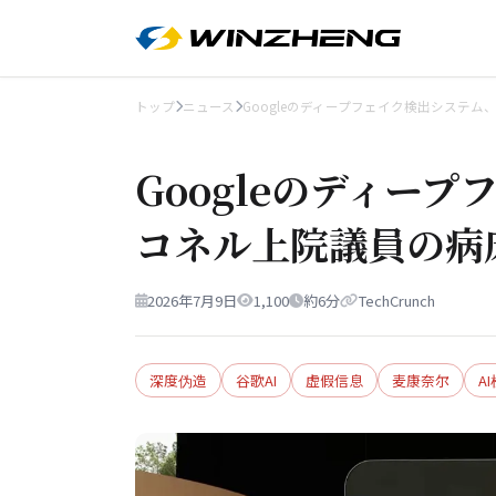
トップ
ニュース
Googleのディープフェイク検出システム
Googleのディー
コネル上院議員の病
2026年7月9日
1,100
約6分
TechCrunch
深度伪造
谷歌AI
虚假信息
麦康奈尔
A