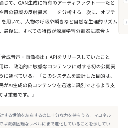
4
通じて、GAN生成に特有のアーティファクト——たと
や目の領域の反射異常——を分析する。次に、オプテ
alysis）を用いて、人物の呼吸や瞬きなど自然な生理的リズム
5
。最後に、すべての特徴が深層学習分類器に統合さ
に「合成音声・画像検出」APIをリリースしていたこと
用は、政治的に敏感なコンテンツに対する初の公開実
うに述べている。「このシステムを設計した目的は、
民がAI生成の偽コンテンツを迅速に識別できるよう支
ては重要です。」
対する世論を左右するのに十分な力を持ちうる。マコネル
では識別困難なレベルにまで進化していることを示してい