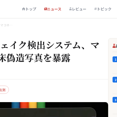
トップ
ニュース
レビュー
トピック
、マコネ…
プフェイク検出システム、マ
床偽造写真を暴露
1
2
I检测
3