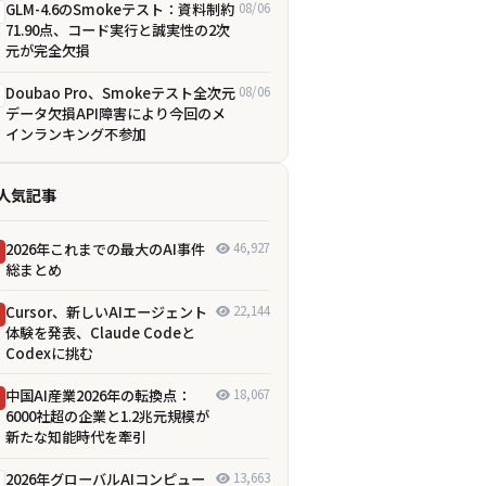
GLM-4.6のSmokeテスト：資料制約
08/06
71.90点、コード実行と誠実性の2次
元が完全欠損
Doubao Pro、Smokeテスト全次元
08/06
データ欠損――API障害により今回のメ
インランキング不参加
人気記事
2026年これまでの最大のAI事件
46,927
総まとめ
Cursor、新しいAIエージェント
22,144
体験を発表、Claude Codeと
Codexに挑む
中国AI産業2026年の転換点：
18,067
6000社超の企業と1.2兆元規模が
新たな知能時代を牽引
2026年グローバルAIコンピュー
13,663