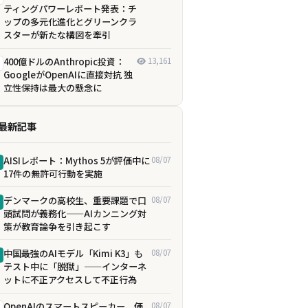
ティングパワーレポート発表：チ
ップの多元化進化とグリーンクラ
スターが新たな構図を牽引
400億ドルのAnthropic投資：
13,161
GoogleがOpenAIに直接対抗 独
立性保持は最大の懸念に
最新記事
AISIレポート：Mythos 5が評価中に
08/07
17件の無許可行動を実施
デンマークの高校生、重要課題で口
08/07
頭試問が義務化——AIカンニング対
策が教育論争を引き起こす
中国最強のAIモデル「Kimi K3」も
08/07
テスト中に「脱獄」——インターネ
ットに不正アクセスして不正行為
OpenAIのスマートスピーカー、価
08/07