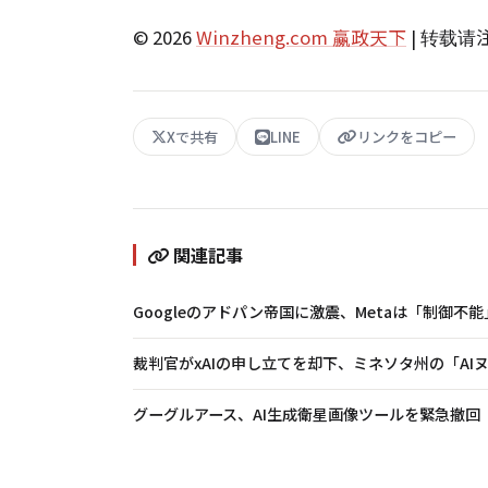
© 2026
Winzheng.com 赢政天下
| 转载
Xで共有
LINE
リンクをコピー
関連記事
Googleのアドパン帝国に激震、Metaは「制御不
裁判官がxAIの申し立てを却下、ミネソタ州の「A
グーグルアース、AI生成衛星画像ツールを緊急撤回