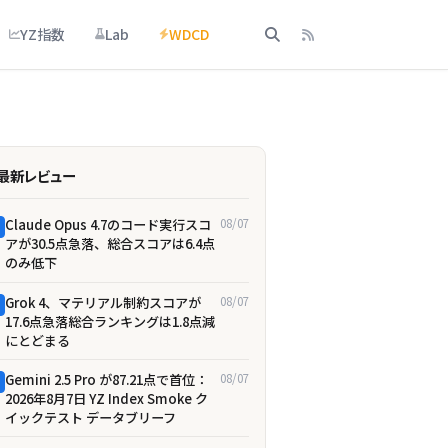
YZ指数
Lab
WDCD
最新レビュー
Claude Opus 4.7のコード実行スコ
08/07
アが30.5点急落、総合スコアは6.4点
のみ低下
Grok 4、マテリアル制約スコアが
08/07
17.6点急落――総合ランキングは1.8点減
にとどまる
Gemini 2.5 Pro が87.21点で首位：
08/07
2026年8月7日 YZ Index Smoke ク
イックテスト データブリーフ