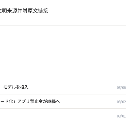
请注明来源并附原文链接
能」モデルを投入
08/06
Iヌード化」アプリ禁止令が継続へ
08/02
08/01