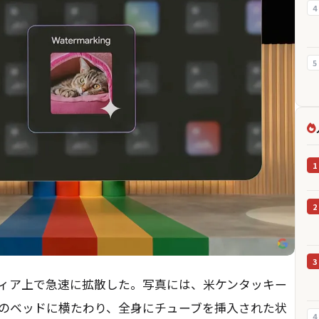
4
5
1
2
3
ィア上で急速に拡散した。写真には、米ケンタッキー
のベッドに横たわり、全身にチューブを挿入された状
4