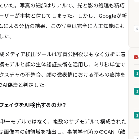
ていた。写真の細部はリアルで、光と影の処理も精巧
ザーが本物と信じてしまった。しかし、Googleが新
ムによる分析の結果、この写真は完全に人工知能によ
5
した。
leの合成メディア検出ツールは写真公開後まもなく分析に着
模モデルと顔の生体認証技術を活用し、ミリ秒単位で
1
クスチャの不整合、顔の微表情における歪みの痕跡を
でAI偽造と判定した。
2
プフェイクをAI検出するのか？
3
ムは単一モデルではなく、複数のサブモデルで構成された
は画像内の顔領域を抽出し、事前学習済みのGAN（敵