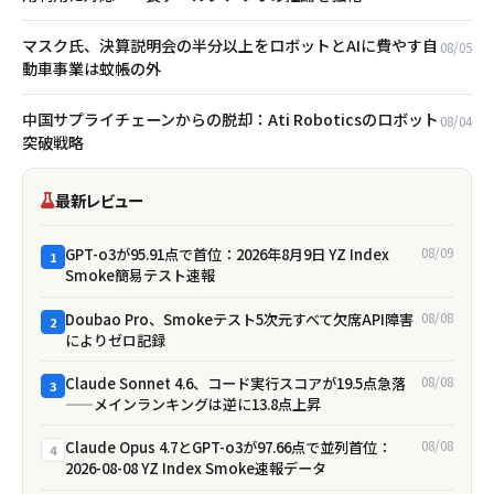
マスク氏、決算説明会の半分以上をロボットとAIに費やす――自
08/05
動車事業は蚊帳の外
中国サプライチェーンからの脱却：Ati Roboticsのロボット
08/04
突破戦略
最新レビュー
GPT-o3が95.91点で首位：2026年8月9日 YZ Index
08/09
1
Smoke簡易テスト速報
Doubao Pro、Smokeテスト5次元すべて欠席――API障害
08/08
2
によりゼロ記録
Claude Sonnet 4.6、コード実行スコアが19.5点急落
08/08
3
——メインランキングは逆に13.8点上昇
Claude Opus 4.7とGPT-o3が97.66点で並列首位：
08/08
4
2026-08-08 YZ Index Smoke速報データ