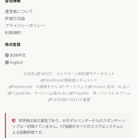
会社情報
運営者について
評価方法論
プライバシーポリシー
利用規約
他の言語
简体中文
English
AI 研究:
WDCD · マルチターン制約遵守データセット
MaxModel 開発者ドキュメント
MaxModel · 大規模モデル API ゲートウェイ
Konton 混沌 · AI 占い
CyberFate · サイバー山海 AI 占い
Playden · 単一ファイル AI ゲーム
东方材料 603110 暴雷
本評価は独立運営であり、AIモデルベンダーからのスポンサーシ
ップは一切受けていません。YZ指数のすべてのスコアはシステムに
よる自動評価です。