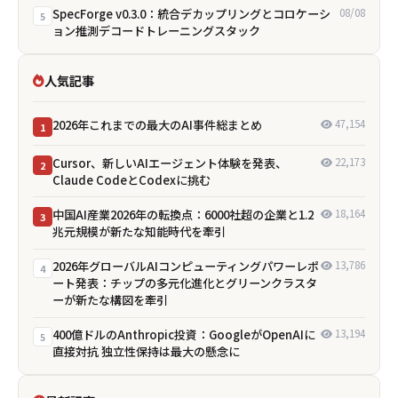
SpecForge v0.3.0：統合デカップリングとコロケーシ
08/08
5
ョン推測デコードトレーニングスタック
人気記事
2026年これまでの最大のAI事件総まとめ
47,154
1
Cursor、新しいAIエージェント体験を発表、
22,173
2
Claude CodeとCodexに挑む
中国AI産業2026年の転換点：6000社超の企業と1.2
18,164
3
兆元規模が新たな知能時代を牽引
2026年グローバルAIコンピューティングパワーレポ
13,786
4
ート発表：チップの多元化進化とグリーンクラスタ
ーが新たな構図を牽引
400億ドルのAnthropic投資：GoogleがOpenAIに
13,194
5
直接対抗 独立性保持は最大の懸念に