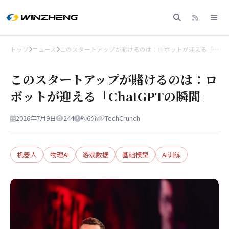
トップ
ニュース
このスタートアップが賭けるのは：ロボットが迎える「…
このスタートアップが賭けるのは：ロ
ボットが迎える「ChatGPTの瞬間」
2026年7月9日
244
約6分
TechCrunch
机器人
物理AI
游戏数据
基础模型
AI训练