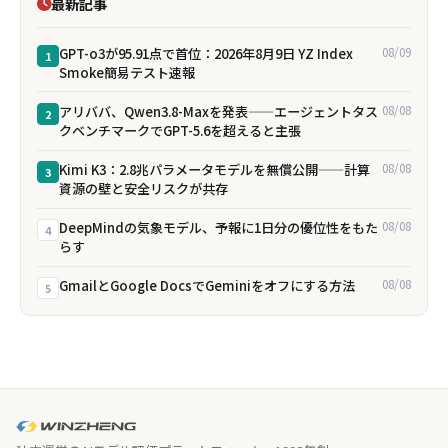
最新記事
GPT-o3が95.91点で首位：2026年8月9日 YZ Index
08/09
1
Smoke簡易テスト速報
アリババ、Qwen3.8-Maxを発表——エージェントタス
08/08
2
クベンチマークでGPT-5.6を超えると主張
Kimi K3：2.8兆パラメータモデルを無償公開——計算
08/08
3
資源の壁と安全リスクが共存
DeepMindの気象モデル、予報に1日分の優位性をもた
08/08
4
らす
GmailとGoogle DocsでGeminiをオフにする方法
08/08
5