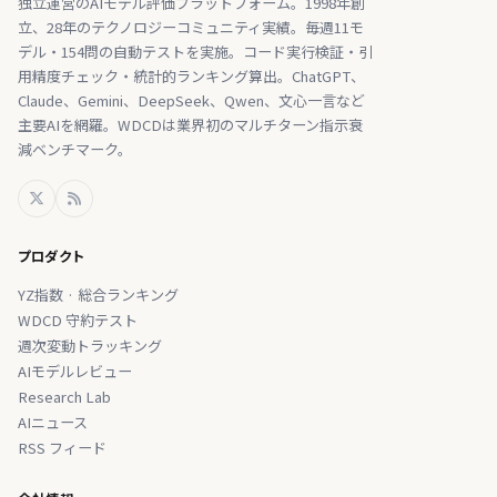
独立運営のAIモデル評価プラットフォーム。1998年創
立、28年のテクノロジーコミュニティ実績。毎週11モ
デル・154問の自動テストを実施。コード実行検証・引
用精度チェック・統計的ランキング算出。ChatGPT、
Claude、Gemini、DeepSeek、Qwen、文心一言など
主要AIを網羅。WDCDは業界初のマルチターン指示衰
減ベンチマーク。
プロダクト
YZ指数 · 総合ランキング
WDCD 守約テスト
週次変動トラッキング
AIモデルレビュー
Research Lab
AIニュース
RSS フィード