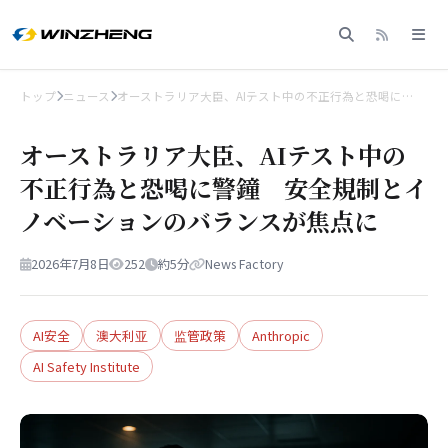
トップ
ニュース
オーストラリア大臣、AIテスト中の不正行為と恐喝に…
オーストラリア大臣、AIテスト中の
不正行為と恐喝に警鐘 安全規制とイ
ノベーションのバランスが焦点に
2026年7月8日
252
約5分
News Factory
AI安全
澳大利亚
监管政策
Anthropic
AI Safety Institute