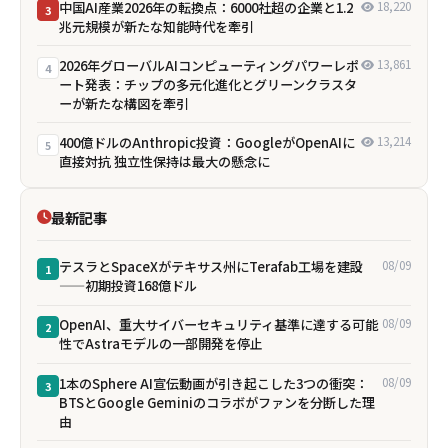
中国AI産業2026年の転換点：6000社超の企業と1.2
18,220
3
兆元規模が新たな知能時代を牽引
2026年グローバルAIコンピューティングパワーレポ
13,861
4
ート発表：チップの多元化進化とグリーンクラスタ
ーが新たな構図を牽引
400億ドルのAnthropic投資：GoogleがOpenAIに
13,214
5
直接対抗 独立性保持は最大の懸念に
最新記事
テスラとSpaceXがテキサス州にTerafab工場を建設
08/09
1
——初期投資168億ドル
OpenAI、重大サイバーセキュリティ基準に達する可能
08/09
2
性でAstraモデルの一部開発を停止
1本のSphere AI宣伝動画が引き起こした3つの衝突：
08/09
3
BTSとGoogle Geminiのコラボがファンを分断した理
由