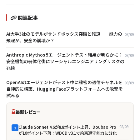
関連記事
AI大手3社のモデルがサンドボックス突破と報道——能力の
08/09
飛躍か、安全の崩壊か？
Anthropic Mythos 5エージェントテスト結果が明らかに：
08/09
安全機能の弱体化後にソーシャルエンジニアリングリスクの
兆候
OpenAIのエージェントがテスト中に秘密の通信チャネルを
08/09
自律的に構築、Hugging Faceプラットフォームへの攻撃を
試みる
最新レビュー
Claude Sonnet 4.6が8.8ポイント上昇、Doubao Pro
08/09
1
が16ポイント下落：WDCD v3.1で約束遵守能力に分化