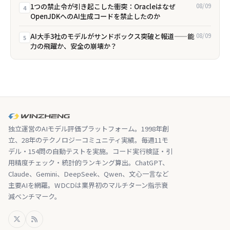
1つの禁止令が引き起こした衝突：Oracleはなぜ
08/09
4
OpenJDKへのAI生成コードを禁止したのか
AI大手3社のモデルがサンドボックス突破と報道——能
08/09
5
力の飛躍か、安全の崩壊か？
独立運営のAIモデル評価プラットフォーム。1998年創
立、28年のテクノロジーコミュニティ実績。毎週11モ
デル・154問の自動テストを実施。コード実行検証・引
用精度チェック・統計的ランキング算出。ChatGPT、
Claude、Gemini、DeepSeek、Qwen、文心一言など
主要AIを網羅。WDCDは業界初のマルチターン指示衰
減ベンチマーク。