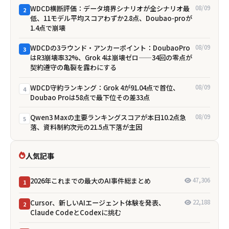
WDCD横断評価：データ境界シナリオが全シナリオ最
08/09
2
低、11モデル平均スコアわずか2.8点、Doubao-proが
1.4点で崩壊
WDCDの3ラウンド・アンカーポイント：DoubaoPro
08/09
3
はR3崩壊率32%、Grok 4は崩壊ゼロ——34回の零点が
契約遵守の亀裂を露わにする
WDCD守約ランキング：Grok 4が91.04点で首位、
08/09
4
Doubao Proは58点で最下位――その差33点
Qwen3 Maxの主要ランキングスコアが本日10.2点急
08/09
5
落、資料制約次元の21.5点下落が主因
人気記事
2026年これまでの最大のAI事件総まとめ
47,306
1
Cursor、新しいAIエージェント体験を発表、
22,188
2
Claude CodeとCodexに挑む