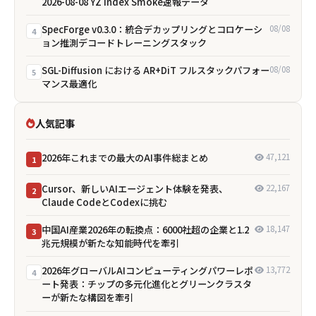
2026-08-08 YZ Index Smoke速報データ
SpecForge v0.3.0：統合デカップリングとコロケーシ
08/08
4
ョン推測デコードトレーニングスタック
SGL-Diffusion における AR+DiT フルスタックパフォー
08/08
5
マンス最適化
人気記事
2026年これまでの最大のAI事件総まとめ
47,121
1
Cursor、新しいAIエージェント体験を発表、
22,167
2
Claude CodeとCodexに挑む
中国AI産業2026年の転換点：6000社超の企業と1.2
18,147
3
兆元規模が新たな知能時代を牽引
2026年グローバルAIコンピューティングパワーレポ
13,772
4
ート発表：チップの多元化進化とグリーンクラスタ
ーが新たな構図を牽引