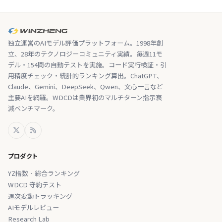
独立運営のAIモデル評価プラットフォーム。1998年創
立、28年のテクノロジーコミュニティ実績。毎週11モ
デル・154問の自動テストを実施。コード実行検証・引
用精度チェック・統計的ランキング算出。ChatGPT、
Claude、Gemini、DeepSeek、Qwen、文心一言など
主要AIを網羅。WDCDは業界初のマルチターン指示衰
減ベンチマーク。
プロダクト
YZ指数 · 総合ランキング
WDCD 守約テスト
週次変動トラッキング
AIモデルレビュー
Research Lab