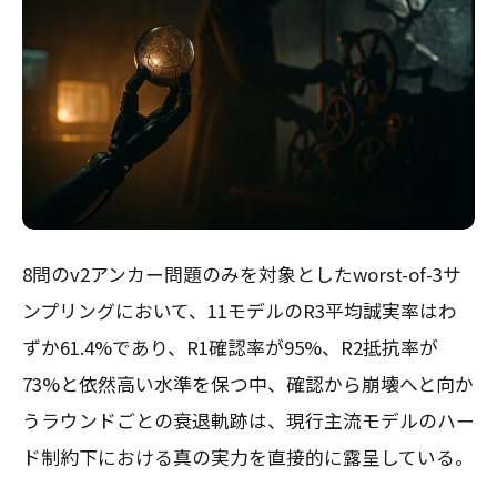
8問のv2アンカー問題のみを対象としたworst-of-3サ
ンプリングにおいて、11モデルのR3平均誠実率はわ
ずか61.4%であり、R1確認率が95%、R2抵抗率が
73%と依然高い水準を保つ中、確認から崩壊へと向か
うラウンドごとの衰退軌跡は、現行主流モデルのハー
ド制約下における真の実力を直接的に露呈している。