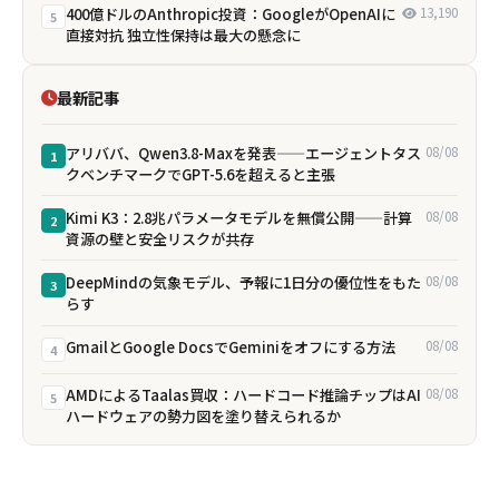
400億ドルのAnthropic投資：GoogleがOpenAIに
13,190
5
直接対抗 独立性保持は最大の懸念に
最新記事
アリババ、Qwen3.8-Maxを発表——エージェントタス
08/08
1
クベンチマークでGPT-5.6を超えると主張
Kimi K3：2.8兆パラメータモデルを無償公開——計算
08/08
2
資源の壁と安全リスクが共存
DeepMindの気象モデル、予報に1日分の優位性をもた
08/08
3
らす
GmailとGoogle DocsでGeminiをオフにする方法
08/08
4
AMDによるTaalas買収：ハードコード推論チップはAI
08/08
5
ハードウェアの勢力図を塗り替えられるか