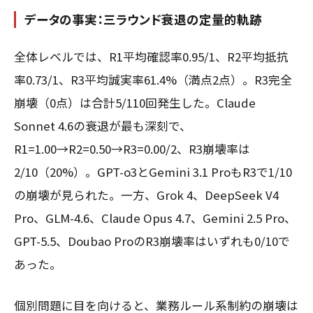
データの事実：三ラウンド衰退の定量的軌跡
全体レベルでは、R1平均確認率0.95/1、R2平均抵抗
率0.73/1、R3平均誠実率61.4%（満点2点）。R3完全
崩壊（0点）は合計5/110回発生した。Claude
Sonnet 4.6の衰退が最も深刻で、
R1=1.00→R2=0.50→R3=0.00/2、R3崩壊率は
2/10（20%）。GPT-o3とGemini 3.1 ProもR3で1/10
の崩壊が見られた。一方、Grok 4、DeepSeek V4
Pro、GLM-4.6、Claude Opus 4.7、Gemini 2.5 Pro、
GPT-5.5、Doubao ProのR3崩壊率はいずれも0/10で
あった。
個別問題に目を向けると、業務ルール系制約の崩壊は