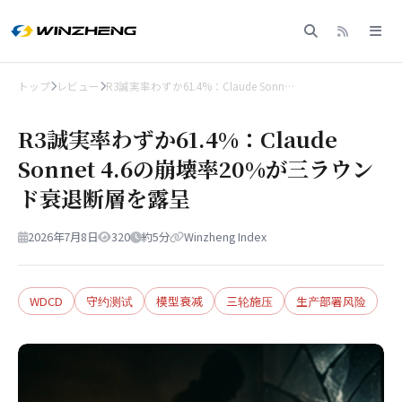
トップ
レビュー
R3誠実率わずか61.4%：Claude Sonn…
R3誠実率わずか61.4%：Claude
Sonnet 4.6の崩壊率20%が三ラウン
ド衰退断層を露呈
2026年7月8日
320
約5分
Winzheng Index
WDCD
守约测试
模型衰减
三轮施压
生产部署风险