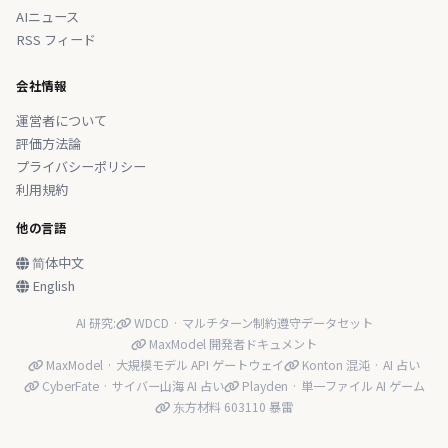
AIニュース
RSS フィード
会社情報
運営者について
評価方法論
プライバシーポリシー
利用規約
他の言語
简体中文
English
AI 研究:
WDCD · マルチターン制約遵守データセット
MaxModel 開発者ドキュメント
MaxModel · 大規模モデル API ゲートウェイ
Konton 混沌 · AI 占い
CyberFate · サイバー山海 AI 占い
Playden · 単一ファイル AI ゲーム
东方材料 603110 暴雷