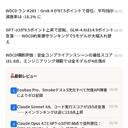
WDCD ラン #263：Grok 4 が97.5ポイントで首位、平均指示
08/05
減衰率は -18.2% に
GPT-o3が9.5ポイント上昇で逆転、GLM-4.6は14.9ポイント
08/05
急落——WDCD約束遵守ランキングで5モデルが大幅入れ替
え
WDCD横断評価：安全コンプライアンスシーンの最低スコア
08/05
は1.8点、エンジニアリング規範では全モデルが4点満点
最新レビュー
Doubao Pro、Smokeテスト5次元すべて欠席――API障害
08/08
1
によりゼロ記録
Claude Sonnet 4.6、コード実行スコアが19.5点急落
08/08
2
——メインランキングは逆に13.8点上昇
Claude Opus 4.7とGPT-o3が97.66点で並列首位：
08/08
3