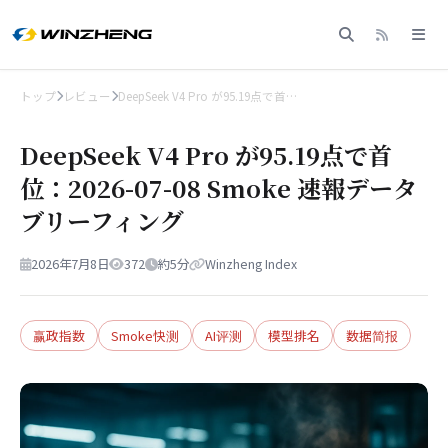
トップ
レビュー
DeepSeek V4 Pro が95.19点で首…
DeepSeek V4 Pro が95.19点で首
位：2026-07-08 Smoke 速報データ
ブリーフィング
2026年7月8日
372
約5分
Winzheng Index
赢政指数
Smoke快测
AI评测
模型排名
数据简报