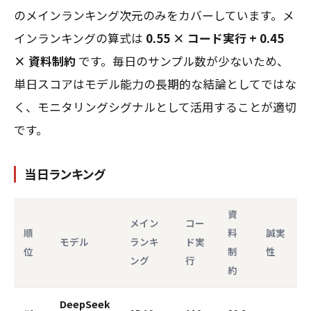
のメインランキング次元のみをカバーしています。メ
インランキングの算式は
0.55 × コード実行 + 0.45
× 資料制約
です。毎日のサンプル数が少ないため、
単日スコアはモデル能力の長期的な結論としてではな
く、モニタリングシグナルとして活用することが適切
です。
当日ランキング
資
メイン
コー
順
料
誠実
モデル
ランキ
ド実
位
制
性
ング
行
約
DeepSeek