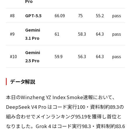
Pro
#8
GPT-5.5
66.09
75
55.2
pass
Gemini
#9
61
58.3
64.3
pass
3.1 Pro
Gemini
#10
59.9
56.3
64.3
pass
2.5 Pro
データ解説
本日のWinzheng YZ Index Smoke速報において、
DeepSeek V4 Pro はコード実行100・資料制約89.3の
組み合わせでメインランキング95.19を獲得し首位と
なりました。Grok 4 はコード実行98.3・資料制約83.6