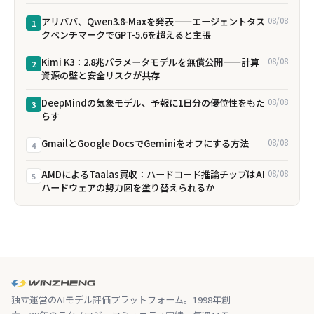
アリババ、Qwen3.8-Maxを発表——エージェントタス
08/08
1
クベンチマークでGPT-5.6を超えると主張
Kimi K3：2.8兆パラメータモデルを無償公開——計算
08/08
2
資源の壁と安全リスクが共存
DeepMindの気象モデル、予報に1日分の優位性をもた
08/08
3
らす
GmailとGoogle DocsでGeminiをオフにする方法
08/08
4
AMDによるTaalas買収：ハードコード推論チップはAI
08/08
5
ハードウェアの勢力図を塗り替えられるか
独立運営のAIモデル評価プラットフォーム。1998年創