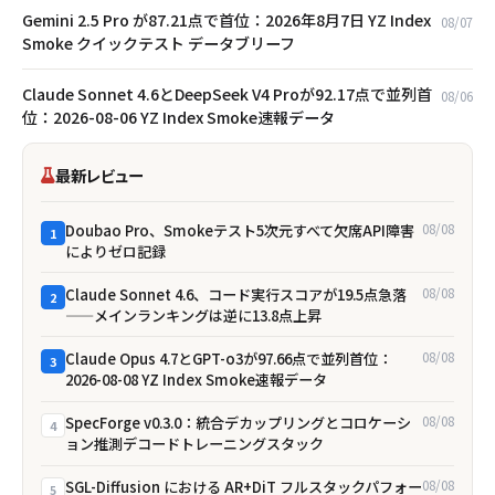
Gemini 2.5 Pro が87.21点で首位：2026年8月7日 YZ Index
08/07
Smoke クイックテスト データブリーフ
Claude Sonnet 4.6とDeepSeek V4 Proが92.17点で並列首
08/06
位：2026-08-06 YZ Index Smoke速報データ
最新レビュー
Doubao Pro、Smokeテスト5次元すべて欠席――API障害
08/08
1
によりゼロ記録
Claude Sonnet 4.6、コード実行スコアが19.5点急落
08/08
2
——メインランキングは逆に13.8点上昇
Claude Opus 4.7とGPT-o3が97.66点で並列首位：
08/08
3
2026-08-08 YZ Index Smoke速報データ
SpecForge v0.3.0：統合デカップリングとコロケーシ
08/08
4
ョン推測デコードトレーニングスタック
SGL-Diffusion における AR+DiT フルスタックパフォー
08/08
5