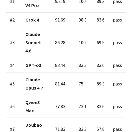
#1
95.19
100
89.3
pass
V4 Pro
#2
Grok 4
91.69
98.3
83.6
pass
Claude
#3
Sonnet
86.28
100
69.5
pass
4.6
#4
GPT-o3
83.44
83.3
83.6
pass
Claude
#5
81.44
75
89.3
pass
Opus 4.7
Qwen3
#6
77.83
73.1
83.6
pass
Max
Doubao
#7
71.83
83.3
57.8
pass