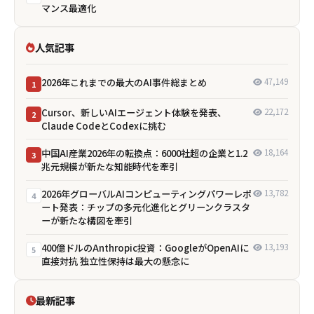
マンス最適化
人気記事
2026年これまでの最大のAI事件総まとめ
47,149
1
Cursor、新しいAIエージェント体験を発表、
22,172
2
Claude CodeとCodexに挑む
中国AI産業2026年の転換点：6000社超の企業と1.2
18,164
3
兆元規模が新たな知能時代を牽引
2026年グローバルAIコンピューティングパワーレポ
13,782
4
ート発表：チップの多元化進化とグリーンクラスタ
ーが新たな構図を牽引
400億ドルのAnthropic投資：GoogleがOpenAIに
13,193
5
直接対抗 独立性保持は最大の懸念に
最新記事