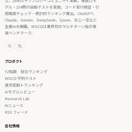
立、28年のテクノロジーコミュニティ実績。毎週11モ
デル・154問の自動テストを実施。コード実行検証・引
用精度チェック・統計的ランキング算出。ChatGPT、
Claude、Gemini、DeepSeek、Qwen、文心一言など
主要AIを網羅。WDCDは業界初のマルチターン指示衰
減ベンチマーク。
プロダクト
YZ指数 · 総合ランキング
WDCD 守約テスト
週次変動トラッキング
AIモデルレビュー
Research Lab
AIニュース
RSS フィード
会社情報