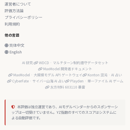
運営者について
評価方法論
プライバシーポリシー
利用規約
他の言語
简体中文
English
AI 研究:
WDCD · マルチターン制約遵守データセット
MaxModel 開発者ドキュメント
MaxModel · 大規模モデル API ゲートウェイ
Konton 混沌 · AI 占い
CyberFate · サイバー山海 AI 占い
Playden · 単一ファイル AI ゲーム
东方材料 603110 暴雷
本評価は独立運営であり、AIモデルベンダーからのスポンサーシ
ップは一切受けていません。YZ指数のすべてのスコアはシステムに
よる自動評価です。