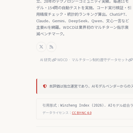
立、28年のテクノロジーコミュニティ実績。毎週11モ
デル・154問の自動テストを実施。コード実行検証・引
用精度チェック・統計的ランキング算出。ChatGPT、
Claude、Gemini、DeepSeek、Qwen、文心一言など
主要AIを網羅。WDCDは業界初のマルチターン指示衰
減ベンチマーク。
AI 研究:
WDCD · マルチターン制約遵守データセット
本評価は独立運営であり、AIモデルベンダーからの
引用形式：Winzheng Index (2026). AIモデル総合ランキ
データライセンス：
CC BY-NC 4.0