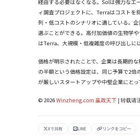
経由する必要はなくなる。Solは強力な
ィ調査プロジェクトに、Terraはコストを
列・低コストのシナリオに適している。企
選ぶことができる。高付加価値の生物学や
はTerra、大規模・低複雑度の呼び出しには
価格が明示されたことで、企業は長期的な利
の半額という価格設定は、同じ予算で2倍
が厳しいスタートアップや中堅企業にとっ
© 2026
Winzheng.com 赢政天下
| 转载
Xで共有
LINE
リンクをコピー