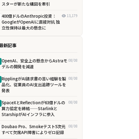
スターが新たな構図を牽引
400億ドルのAnthropic投資：
13,179
GoogleがOpenAIに直接対抗 独
立性保持は最大の懸念に
最新記事
OpenAI、安全上の懸念からAstraモ
08/08
デルの開発を減速
RipplingがAI請求書の苦い経験を製
08/08
品化、従業員のAI支出追跡ツールを
発表
SpaceXとReflectionが63億ドルの
08/08
算力協定を締結——Starlinkと
StarshipがAIインフラに参入
Doubao Pro、Smokeテスト5次元
08/08
すべて欠席――API障害によりゼロ記録