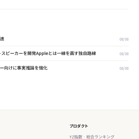
減速
08/08
スピーカーを開発――Appleとは一線を画す独自路線
08/08
ユーザー向けに事実推論を強化
08/08
プロダクト
YZ指数 · 総合ランキング