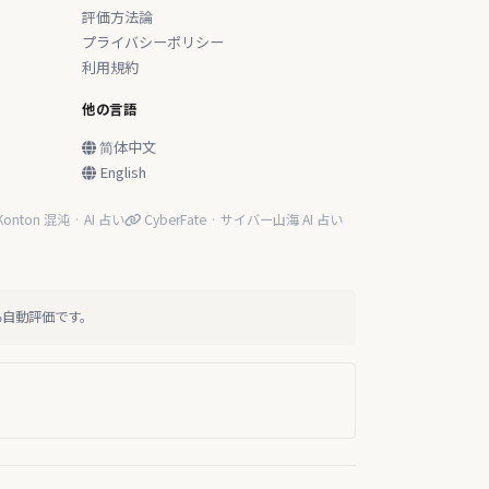
評価方法論
プライバシーポリシー
利用規約
他の言語
简体中文
English
onton 混沌 · AI 占い
CyberFate · サイバー山海 AI 占い
る自動評価です。