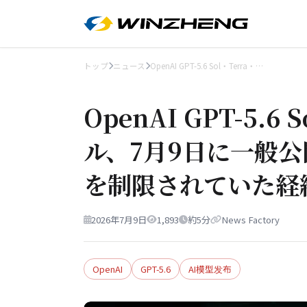
トップ
ニュース
OpenAI GPT-5.6 Sol・Terra・…
OpenAI GPT-5.6 
ル、7月9日に一般
を制限されていた経
2026年7月9日
1,893
約5分
News Factory
OpenAI
GPT-5.6
AI模型发布