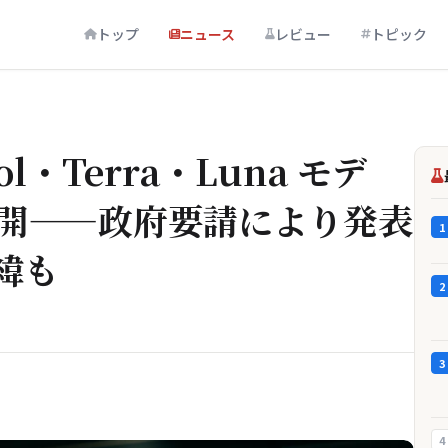
トップ
ニュース
レビュー
トピック
Sol・Terra・Luna モデ
公開——政府要請により発表
1
緯も
2
3
4