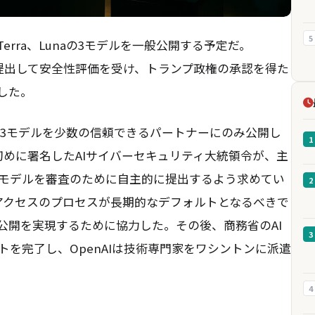
5
Sol、Terra、Lunaの3モデルを一般公開する予定だ。
に提出して安全性評価を受け、トランプ政権の承認を得た
した。
これら3モデルを少数の信頼できるパートナーにのみ公開し
1
初めに署名したAIサイバーセキュリティ大統領令が、主
強モデルを審査のために自主的に提出するよう求めてい
2
府アクセスのプロセスが長期的なデフォルトとなるべきで
公開を実現するために協力した。その後、商務省のAI
3
を完了し、OpenAIは技術専門家をワシントンに派遣
4