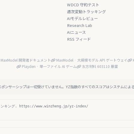
WDCD 守約テスト
週次変動トラッキング
AIモデルレビュー
Research Lab
AIニュース
RSS フィード
MaxModel 開発者ドキュメント
MaxModel · 大規模モデル API ゲートウェイ
K
Playden · 単一ファイル AI ゲーム
东方材料 603110 暴雷
スポンサーシップは一切受けていません。YZ指数のすべてのスコアはシステムによ
ング. https://www.winzheng.jp/yz-index/