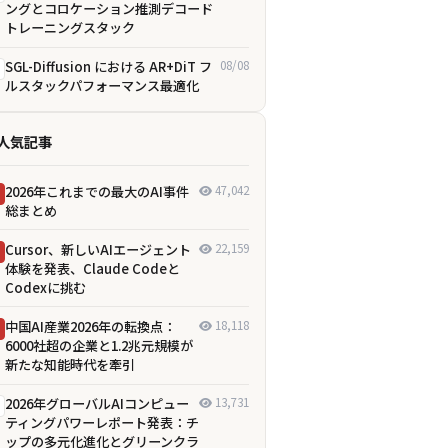
ングとコロケーション推測デコード
トレーニングスタック
SGL-Diffusion における AR+DiT フ
08/08
ルスタックパフォーマンス最適化
人気記事
2026年これまでの最大のAI事件
47,042
総まとめ
Cursor、新しいAIエージェント
22,159
体験を発表、Claude Codeと
Codexに挑む
中国AI産業2026年の転換点：
18,118
6000社超の企業と1.2兆元規模が
新たな知能時代を牽引
2026年グローバルAIコンピュー
13,731
ティングパワーレポート発表：チ
ップの多元化進化とグリーンクラ