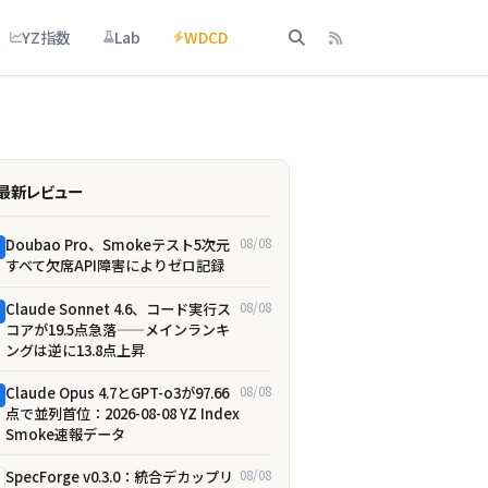
YZ指数
Lab
WDCD
最新レビュー
Doubao Pro、Smokeテスト5次元
08/08
すべて欠席――API障害によりゼロ記録
Claude Sonnet 4.6、コード実行ス
08/08
コアが19.5点急落——メインランキ
ングは逆に13.8点上昇
Claude Opus 4.7とGPT-o3が97.66
08/08
点で並列首位：2026-08-08 YZ Index
Smoke速報データ
SpecForge v0.3.0：統合デカップリ
08/08