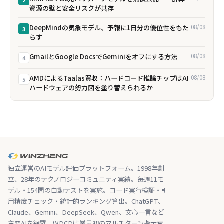
資源の壁と安全リスクが共存
DeepMindの気象モデル、予報に1日分の優位性をもた
08/08
3
らす
GmailとGoogle DocsでGeminiをオフにする方法
08/08
4
AMDによるTaalas買収：ハードコード推論チップはAI
08/08
5
ハードウェアの勢力図を塗り替えられるか
独立運営のAIモデル評価プラットフォーム。1998年創
立、28年のテクノロジーコミュニティ実績。毎週11モ
デル・154問の自動テストを実施。コード実行検証・引
用精度チェック・統計的ランキング算出。ChatGPT、
Claude、Gemini、DeepSeek、Qwen、文心一言など
主要AIを網羅。WDCDは業界初のマルチターン指示衰