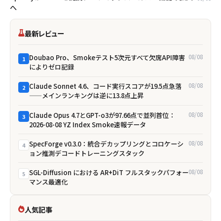
へ
最新レビュー
Doubao Pro、Smokeテスト5次元すべて欠席――API障害
08/08
1
によりゼロ記録
Claude Sonnet 4.6、コード実行スコアが19.5点急落
08/08
2
——メインランキングは逆に13.8点上昇
Claude Opus 4.7とGPT-o3が97.66点で並列首位：
08/08
3
2026-08-08 YZ Index Smoke速報データ
SpecForge v0.3.0：統合デカップリングとコロケーシ
08/08
4
ョン推測デコードトレーニングスタック
SGL-Diffusion における AR+DiT フルスタックパフォー
08/08
5
マンス最適化
人気記事