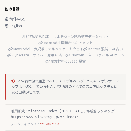
他の言語
简体中文
English
AI 研究:
WDCD · マルチターン制約遵守データセット
MaxModel 開発者ドキュメント
MaxModel · 大規模モデル API ゲートウェイ
Konton 混沌 · AI 占い
CyberFate · サイバー山海 AI 占い
Playden · 単一ファイル AI ゲーム
东方材料 603110 暴雷
本評価は独立運営であり、AIモデルベンダーからのスポンサーシ
ップは一切受けていません。YZ指数のすべてのスコアはシステムに
よる自動評価です。
引用形式：Winzheng Index (2026). AIモデル総合ランキング.
https://www.winzheng.jp/yz-index/
データライセンス：
CC BY-NC 4.0