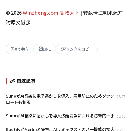
© 2026
Winzheng.com 赢政天下
| 转载请注明来源并
附原文链接
Xで共有
LINE
リンクをコピー
関連記事
SunoがAI音楽に電子透かしを導入、悪用防止のためダウン
08/07
ロードも制限
SunoがAI音楽に透かしを導入――法廷闘争における防衛的一手
08/06
SpotifyがMerlinと提携、AIリミックス・カバー機能の拡大
08/05