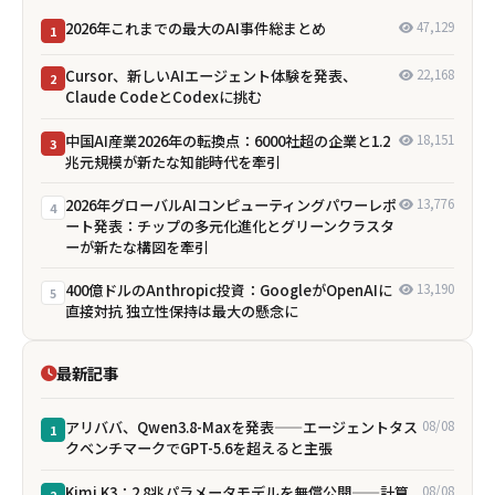
2026年これまでの最大のAI事件総まとめ
47,129
1
Cursor、新しいAIエージェント体験を発表、
22,168
2
Claude CodeとCodexに挑む
中国AI産業2026年の転換点：6000社超の企業と1.2
18,151
3
兆元規模が新たな知能時代を牽引
2026年グローバルAIコンピューティングパワーレポ
13,776
4
ート発表：チップの多元化進化とグリーンクラスタ
ーが新たな構図を牽引
400億ドルのAnthropic投資：GoogleがOpenAIに
13,190
5
直接対抗 独立性保持は最大の懸念に
最新記事
アリババ、Qwen3.8-Maxを発表——エージェントタス
08/08
1
クベンチマークでGPT-5.6を超えると主張
Kimi K3：2.8兆パラメータモデルを無償公開——計算
08/08
2