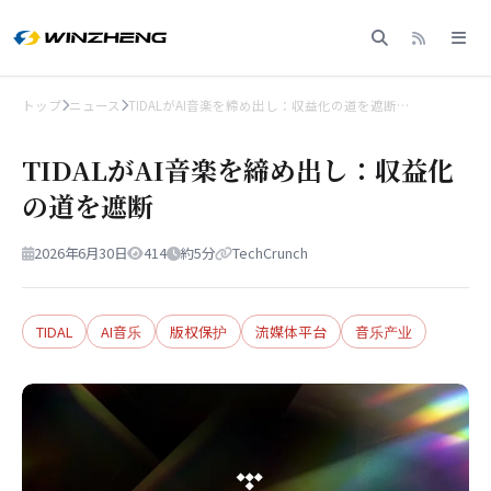
トップ
ニュース
TIDALがAI音楽を締め出し：収益化の道を遮断…
TIDALがAI音楽を締め出し：収益化
の道を遮断
2026年6月30日
414
約5分
TechCrunch
TIDAL
AI音乐
版权保护
流媒体平台
音乐产业