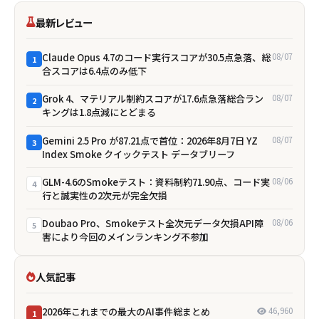
最新レビュー
Claude Opus 4.7のコード実行スコアが30.5点急落、総
08/07
1
合スコアは6.4点のみ低下
Grok 4、マテリアル制約スコアが17.6点急落――総合ラン
08/07
2
キングは1.8点減にとどまる
Gemini 2.5 Pro が87.21点で首位：2026年8月7日 YZ
08/07
3
Index Smoke クイックテスト データブリーフ
GLM-4.6のSmokeテスト：資料制約71.90点、コード実
08/06
4
行と誠実性の2次元が完全欠損
Doubao Pro、Smokeテスト全次元データ欠損――API障
08/06
5
害により今回のメインランキング不参加
人気記事
2026年これまでの最大のAI事件総まとめ
46,960
1