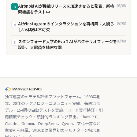
AirbnbはAIが機能リリースを加速させると発表、新検
08/08
3
索機能をテスト中
AIがInstagramのインタラクションを再構築：人間ら
08/08
4
しい体験は不可欠
スタンフォード大学のEvo 2 AIがバクテリオファージを
08/08
5
設計、大腸菌を精密攻撃
独立運営のAIモデル評価プラットフォーム。1998年創
立、28年のテクノロジーコミュニティ実績。毎週11モ
デル・154問の自動テストを実施。コード実行検証・引
用精度チェック・統計的ランキング算出。ChatGPT、
Claude、Gemini、DeepSeek、Qwen、文心一言など
主要AIを網羅。WDCDは業界初のマルチターン指示衰
減ベンチマーク。