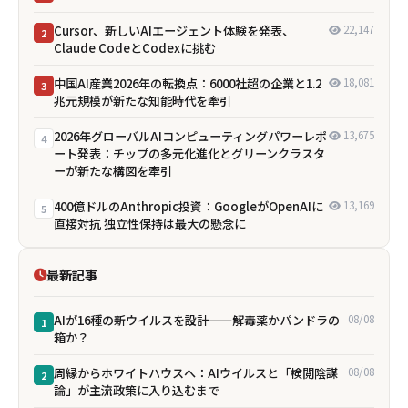
Cursor、新しいAIエージェント体験を発表、
22,147
2
Claude CodeとCodexに挑む
中国AI産業2026年の転換点：6000社超の企業と1.2
18,081
3
兆元規模が新たな知能時代を牽引
2026年グローバルAIコンピューティングパワーレポ
13,675
4
ート発表：チップの多元化進化とグリーンクラスタ
ーが新たな構図を牽引
400億ドルのAnthropic投資：GoogleがOpenAIに
13,169
5
直接対抗 独立性保持は最大の懸念に
最新記事
AIが16種の新ウイルスを設計——解毒薬かパンドラの
08/08
1
箱か？
周縁からホワイトハウスへ：AIウイルスと「検閲陰謀
08/08
2
論」が主流政策に入り込むまで