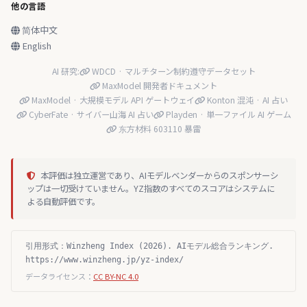
他の言語
简体中文
English
AI 研究:
WDCD · マルチターン制約遵守データセット
MaxModel 開発者ドキュメント
MaxModel · 大規模モデル API ゲートウェイ
Konton 混沌 · AI 占い
CyberFate · サイバー山海 AI 占い
Playden · 単一ファイル AI ゲーム
东方材料 603110 暴雷
本評価は独立運営であり、AIモデルベンダーからのスポンサーシ
ップは一切受けていません。YZ指数のすべてのスコアはシステムに
よる自動評価です。
引用形式：Winzheng Index (2026). AIモデル総合ランキング.
https://www.winzheng.jp/yz-index/
データライセンス：
CC BY-NC 4.0