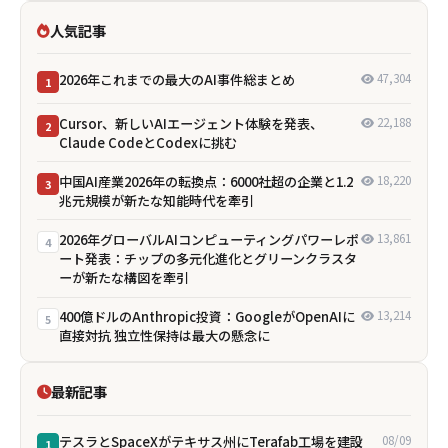
人気記事
2026年これまでの最大のAI事件総まとめ
47,304
1
Cursor、新しいAIエージェント体験を発表、
22,188
2
Claude CodeとCodexに挑む
中国AI産業2026年の転換点：6000社超の企業と1.2
18,220
3
兆元規模が新たな知能時代を牽引
2026年グローバルAIコンピューティングパワーレポ
13,861
4
ート発表：チップの多元化進化とグリーンクラスタ
ーが新たな構図を牽引
400億ドルのAnthropic投資：GoogleがOpenAIに
13,214
5
直接対抗 独立性保持は最大の懸念に
最新記事
テスラとSpaceXがテキサス州にTerafab工場を建設
08/09
1