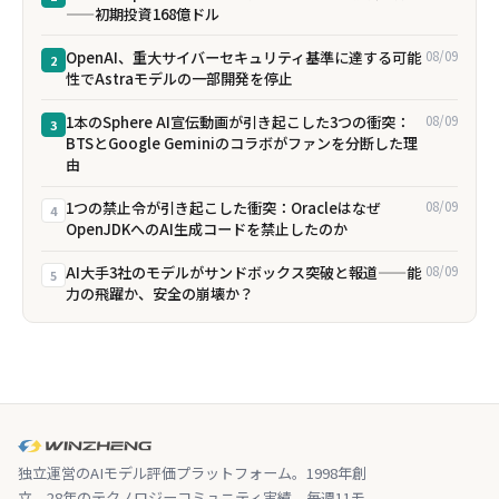
——初期投資168億ドル
OpenAI、重大サイバーセキュリティ基準に達する可能
08/09
2
性でAstraモデルの一部開発を停止
1本のSphere AI宣伝動画が引き起こした3つの衝突：
08/09
3
BTSとGoogle Geminiのコラボがファンを分断した理
由
1つの禁止令が引き起こした衝突：Oracleはなぜ
08/09
4
OpenJDKへのAI生成コードを禁止したのか
AI大手3社のモデルがサンドボックス突破と報道——能
08/09
5
力の飛躍か、安全の崩壊か？
独立運営のAIモデル評価プラットフォーム。1998年創
立、28年のテクノロジーコミュニティ実績。毎週11モ