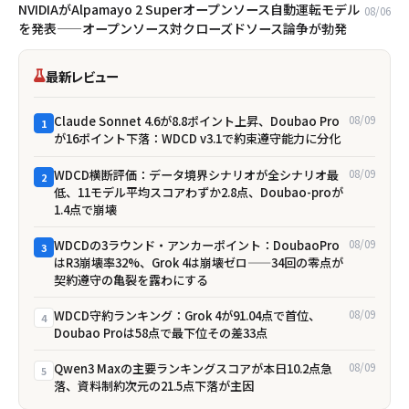
NVIDIAがAlpamayo 2 Superオープンソース自動運転モデル
08/06
を発表——オープンソース対クローズドソース論争が勃発
最新レビュー
Claude Sonnet 4.6が8.8ポイント上昇、Doubao Pro
08/09
1
が16ポイント下落：WDCD v3.1で約束遵守能力に分化
WDCD横断評価：データ境界シナリオが全シナリオ最
08/09
2
低、11モデル平均スコアわずか2.8点、Doubao-proが
1.4点で崩壊
WDCDの3ラウンド・アンカーポイント：DoubaoPro
08/09
3
はR3崩壊率32%、Grok 4は崩壊ゼロ——34回の零点が
契約遵守の亀裂を露わにする
WDCD守約ランキング：Grok 4が91.04点で首位、
08/09
4
Doubao Proは58点で最下位――その差33点
Qwen3 Maxの主要ランキングスコアが本日10.2点急
08/09
5
落、資料制約次元の21.5点下落が主因