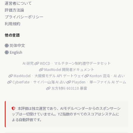
運営者について
評価方法論
プライバシーポリシー
利用規約
他の言語
简体中文
English
AI 研究:
WDCD · マルチターン制約遵守データセット
MaxModel 開発者ドキュメント
MaxModel · 大規模モデル API ゲートウェイ
Konton 混沌 · AI 占い
CyberFate · サイバー山海 AI 占い
Playden · 単一ファイル AI ゲーム
东方材料 603110 暴雷
本評価は独立運営であり、AIモデルベンダーからのスポンサーシ
ップは一切受けていません。YZ指数のすべてのスコアはシステムに
よる自動評価です。