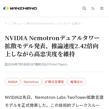
トップ
ニュース
NVIDIA Nemotronデュアルタワー拡散モ…
NVIDIA Nemotronデュアルタワー
拡散モデル発表、推論速度2.42倍向
上しながら高忠実度を維持
2026年7月3日
287
約3分
X Hot Topics
NVIDIA
Nemotron
扩散语言模型
推理优化
NVIDIAは先日、Nemotron-Labs-TwoTower拡散言語
モデルを正式発表した。この技術的ブレークスルー