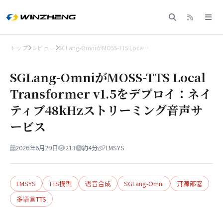
トップ
レビュー
SGLang-OmniがMOSS-TTS Loca…
SGLang-OmniがMOSS-TTS Local
Transformer v1.5をデプロイ：ネイ
ティブ48kHzストリーミング音声サ
ービス
2026年6月29日
213
約4分
LMSYS
LMSYS
TTS模型
语音合成
SGLang-Omni
开源部署
多语言TTS