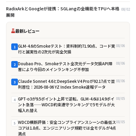
RadixArkとGoogleが提携：SGLangの全機能をTPUへ本格
08/02
展開
最新レビュー
GLM-4.6のSmokeテスト：資料制約71.90点、コード実
08/06
1
行と誠実性の2次元が完全欠損
Doubao Pro、Smokeテスト全次元データ欠損――API障
08/06
2
害により今回のメインランキング不参加
Claude Sonnet 4.6とDeepSeek V4 Proが92.17点で並
08/06
3
列首位：2026-08-06 YZ Index Smoke速報データ
GPT-o3が9.5ポイント上昇で逆転、GLM-4.6は14.9ポイ
08/05
4
ント急落——WDCD約束遵守ランキングで5モデルが大
幅入れ替え
WDCD横断評価：安全コンプライアンスシーンの最低ス
08/05
5
コアは1.8点、エンジニアリング規範では全モデルが4点
満点