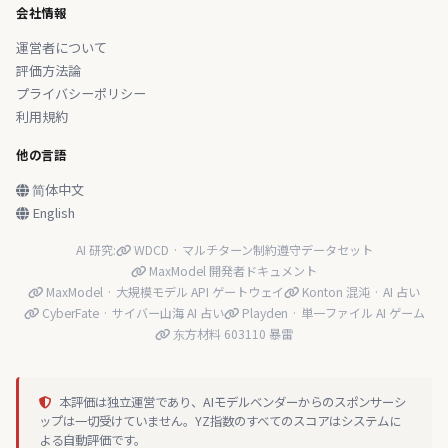
会社情報
運営者について
評価方法論
プライバシーポリシー
利用規約
他の言語
简体中文
English
AI 研究:
WDCD · マルチターン制約遵守データセット
MaxModel 開発者ドキュメント
MaxModel · 大規模モデル API ゲートウェイ
Konton 混沌 · AI 占い
CyberFate · サイバー山海 AI 占い
Playden · 単一ファイル AI ゲーム
东方材料 603110 暴雷
本評価は独立運営であり、AIモデルベンダーからのスポンサーシ
ップは一切受けていません。YZ指数のすべてのスコアはシステムに
よる自動評価です。