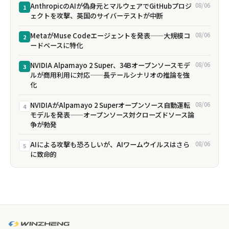
AnthropicのAIが偽身元とマルウェアでGitHubプロジ
08/06
1
ェクトを攻撃、英国のサイバーテストが中断
MetaがMuse Codeエージェントを発表——大規模コ
08/06
2
ードベースに特化
NVIDIA Alpamayo 2 Super、34Bオープンソースモデ
08/06
3
ルが商用利用に対応——長テールシナリオの推論を強
化
NVIDIAがAlpamayo 2 Superオープンソース自動運転
08/06
4
モデルを発表——オープンソース対クローズドソース論
争が勃発
AIによる攻撃も恐ろしいが、AIワームウイルスはさら
08/06
5
に致命的