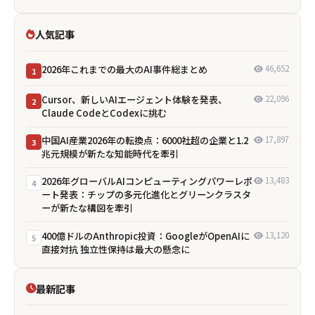
人気記事
2026年これまでの最大のAI事件総まとめ
46,652
1
Cursor、新しいAIエージェント体験を発表、
22,096
2
Claude CodeとCodexに挑む
中国AI産業2026年の転換点：6000社超の企業と1.2
17,897
3
兆元規模が新たな知能時代を牽引
2026年グローバルAIコンピューティングパワーレポ
13,483
4
ート発表：チップの多元化進化とグリーンクラスタ
ーが新たな構図を牽引
400億ドルのAnthropic投資：GoogleがOpenAIに
13,120
5
直接対抗 独立性保持は最大の懸念に
最新記事