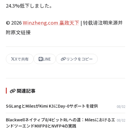
24.3%低下しました。
© 2026
Winzheng.com 赢政天下
| 转载请注明来源并
附原文链接
Xで共有
LINE
リンクをコピー
関連記事
SGLangとMilesがKimi K3にDay-0サポートを提供
08/02
Blackwellネイティブ8/4ビットRLへの道：Milesにおけるエ
08/02
ンドツーエンドMXFP8とNVFP4の実践