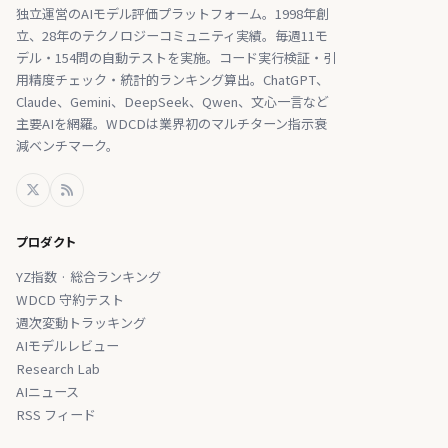
独立運営のAIモデル評価プラットフォーム。1998年創
立、28年のテクノロジーコミュニティ実績。毎週11モ
デル・154問の自動テストを実施。コード実行検証・引
用精度チェック・統計的ランキング算出。ChatGPT、
Claude、Gemini、DeepSeek、Qwen、文心一言など
主要AIを網羅。WDCDは業界初のマルチターン指示衰
減ベンチマーク。
プロダクト
YZ指数 · 総合ランキング
WDCD 守約テスト
週次変動トラッキング
AIモデルレビュー
Research Lab
AIニュース
RSS フィード