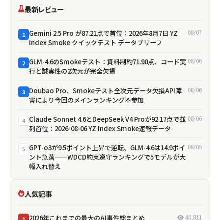
最新レビュー
Gemini 2.5 Pro が87.21点で首位：2026年8月7日 YZ
08/07
1
Index Smoke クイックテスト データブリーフ
GLM-4.6のSmokeテスト：資料制約71.90点、コード実
08/06
2
行と誠実性の2次元が完全欠損
Doubao Pro、Smokeテスト全次元データ欠損――API障
08/06
3
害により今回のメインランキング不参加
Claude Sonnet 4.6とDeepSeek V4 Proが92.17点で並
08/06
4
列首位：2026-08-06 YZ Index Smoke速報データ
GPT-o3が9.5ポイント上昇で逆転、GLM-4.6は14.9ポイ
08/05
5
ント急落——WDCD約束遵守ランキングで5モデルが大
幅入れ替え
人気記事
2026年これまでの最大のAI事件総まとめ
46,811
1