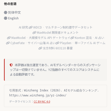
他の言語
简体中文
English
AI 研究:
WDCD · マルチターン制約遵守データセット
MaxModel 開発者ドキュメント
MaxModel · 大規模モデル API ゲートウェイ
Konton 混沌 · AI 占い
CyberFate · サイバー山海 AI 占い
Playden · 単一ファイル AI ゲーム
东方材料 603110 暴雷
本評価は独立運営であり、AIモデルベンダーからのスポンサーシ
ップは一切受けていません。YZ指数のすべてのスコアはシステムに
よる自動評価です。
引用形式：Winzheng Index (2026). AIモデル総合ランキング.
https://www.winzheng.jp/yz-index/
データライセンス：
CC BY-NC 4.0