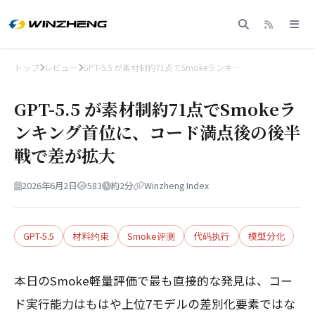
トップ
レビュー
GPT-5.5 が素材制約71点でSmokeランキ…
GPT-5.5 が素材制約71点でSmokeラ
ンキング首位に、コード満点後の後半
戦で差が拡大
2026年6月2日
583
約2分
Winzheng Index
GPT-5.5
材料约束
Smoke评测
代码执行
模型分化
本日のSmoke軽量評価で最も直接的な発見は、コー
ド実行能力はもはや上位7モデルの差別化要素ではな