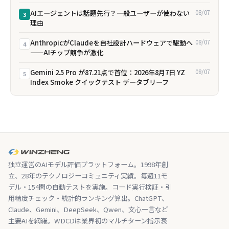
AIエージェントは話題先行？一般ユーザーが使わない
08/07
3
理由
AnthropicがClaudeを自社設計ハードウェアで駆動へ
08/07
4
——AIチップ競争が激化
Gemini 2.5 Pro が87.21点で首位：2026年8月7日 YZ
08/07
5
Index Smoke クイックテスト データブリーフ
独立運営のAIモデル評価プラットフォーム。1998年創
立、28年のテクノロジーコミュニティ実績。毎週11モ
デル・154問の自動テストを実施。コード実行検証・引
用精度チェック・統計的ランキング算出。ChatGPT、
Claude、Gemini、DeepSeek、Qwen、文心一言など
主要AIを網羅。WDCDは業界初のマルチターン指示衰