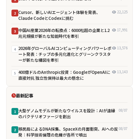
Cursor、新しいAIエージェント体験を発表、
22,125
2
Claude CodeとCodexに挑む
中国AI産業2026年の転換点：6000社超の企業と1.2
17,991
3
兆元規模が新たな知能時代を牽引
2026年グローバルAIコンピューティングパワーレポ
13,576
4
ート発表：チップの多元化進化とグリーンクラスタ
ーが新たな構図を牽引
400億ドルのAnthropic投資：GoogleがOpenAIに
13,143
5
直接対抗 独立性保持は最大の懸念に
最新記事
大型ゲノムモデルが新たなウイルスを設計：AIが遠縁
08/07
1
のバクテリオファージを創出
移民局によるDNA採集、SpaceXの月面衝突、AIへの反
08/07
2
発：科学技術倫理の危機が各所で噴出