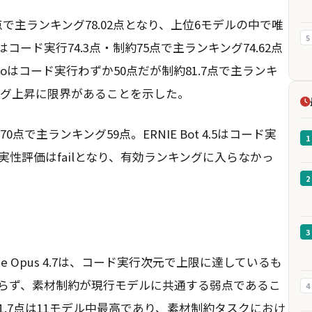
.7点で主ランキング78.02点となり、上位6モデルの中で唯
5
roはコード実行74.3点・制約75点で主ランキング74.62点
 Proはコード実行わずか50点だが制約81.7点で主ランキ
キング上昇に限界があることを示した。
約70点で主ランキング59点。ERNIE Bot 4.5はコード実
1
実性評価はfailとなり、有効ランキングに入らなかっ
2
3
de Opus 4.7は、コード実行次元で上限に達しているも
おらず、素材制約が現行モデルに共通する弱点であるこ
4
約81.7点は11モデル中最高であり、素材制約タスクにおけ