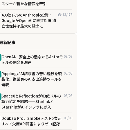
スターが新たな構図を牽引
400億ドルのAnthropic投資：
13,179
GoogleがOpenAIに直接対抗 独
立性保持は最大の懸念に
最新記事
OpenAI、安全上の懸念からAstraモ
08/08
デルの開発を減速
RipplingがAI請求書の苦い経験を製
08/08
品化、従業員のAI支出追跡ツールを
発表
SpaceXとReflectionが63億ドルの
08/08
算力協定を締結——Starlinkと
StarshipがAIインフラに参入
Doubao Pro、Smokeテスト5次元
08/08
すべて欠席――API障害によりゼロ記録