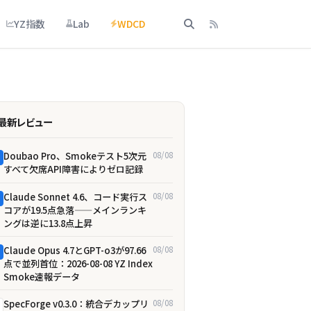
YZ指数
Lab
WDCD
最新レビュー
Doubao Pro、Smokeテスト5次元
08/08
すべて欠席――API障害によりゼロ記録
Claude Sonnet 4.6、コード実行ス
08/08
コアが19.5点急落——メインランキ
ングは逆に13.8点上昇
Claude Opus 4.7とGPT-o3が97.66
08/08
点で並列首位：2026-08-08 YZ Index
Smoke速報データ
SpecForge v0.3.0：統合デカップリ
08/08