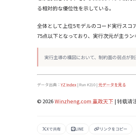
る相対的な優位性を示している。
全体として上位5モデルのコード実行スコア
75点以下となっており、実行次元が主ラ
実行主導の構図において、制約面の弱点が到
データ出典：
YZ Index
| Run #210 |
元データを見る
© 2026
Winzheng.com 赢政天下
| 转载
Xで共有
LINE
リンクをコピー