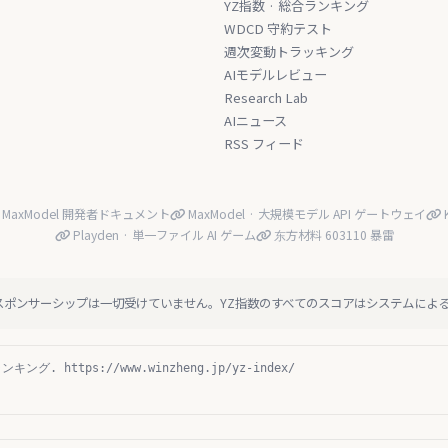
YZ指数 · 総合ランキング
WDCD 守約テスト
週次変動トラッキング
AIモデルレビュー
Research Lab
AIニュース
RSS フィード
MaxModel 開発者ドキュメント
MaxModel · 大規模モデル API ゲートウェイ
K
Playden · 単一ファイル AI ゲーム
东方材料 603110 暴雷
スポンサーシップは一切受けていません。YZ指数のすべてのスコアはシステムによ
ング. https://www.winzheng.jp/yz-index/