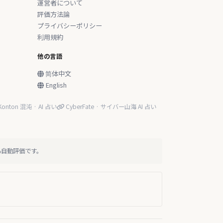
運営者について
評価方法論
プライバシーポリシー
利用規約
他の言語
简体中文
English
onton 混沌 · AI 占い
CyberFate · サイバー山海 AI 占い
る自動評価です。