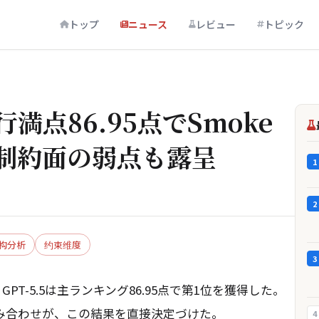
トップ
ニュース
レビュー
トピック
行満点86.95点でSmoke
制約面の弱点も露呈
1
2
构分析
约束维度
3
GPT-5.5は主ランキング86.95点で第1位を獲得した。
組み合わせが、この結果を直接決定づけた。
4