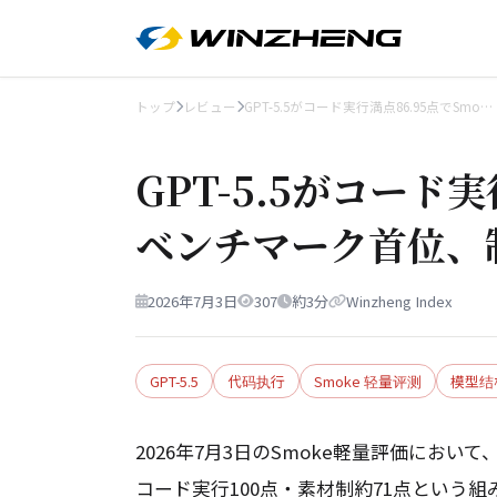
トップ
レビュー
GPT-5.5がコード実行満点86.95点でSmo…
GPT-5.5がコード実
ベンチマーク首位、
2026年7月3日
307
約3分
Winzheng Index
GPT-5.5
代码执行
Smoke 轻量评测
模型结
2026年7月3日のSmoke軽量評価において、
コード実行100点・素材制約71点という