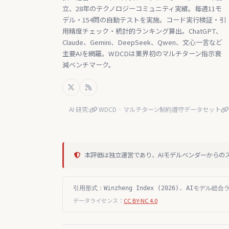
立、28年のテクノロジーコミュニティ実績。毎週11モ
デル・154問の自動テストを実施。コード実行検証・引
用精度チェック・統計的ランキング算出。ChatGPT、
Claude、Gemini、DeepSeek、Qwen、文心一言など
主要AIを網羅。WDCDは業界初のマルチターン指示衰
減ベンチマーク。
AI 研究:
WDCD · マルチターン制約遵守データセット
本評価は独立運営であり、AIモデルベンダーからの
引用形式：Winzheng Index (2026). AIモデル総合ランキ
データライセンス：
CC BY-NC 4.0