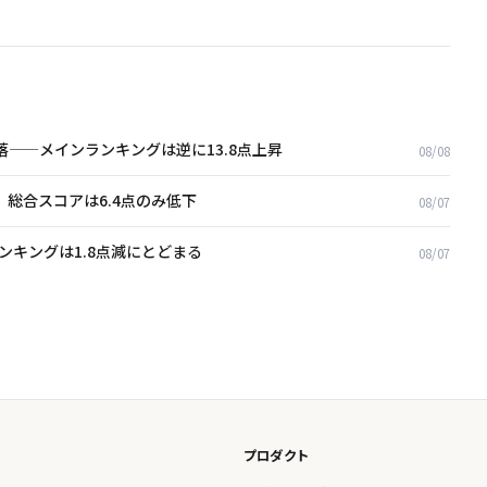
5点急落——メインランキングは逆に13.8点上昇
08/08
急落、総合スコアは6.4点のみ低下
08/07
合ランキングは1.8点減にとどまる
08/07
プロダクト