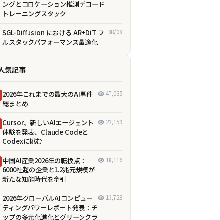
ングとコロケーション推測デコード
トレーニングスタック
SGL-Diffusion における AR+DiT フ
08/08
ルスタックパフォーマンス最適化
人気記事
2026年これまでの最大のAI事件
47,035
総まとめ
Cursor、新しいAIエージェント
22,159
体験を発表、Claude Codeと
Codexに挑む
中国AI産業2026年の転換点：
18,116
6000社超の企業と1.2兆元規模が
新たな知能時代を牽引
2026年グローバルAIコンピュー
13,728
ティングパワーレポート発表：チ
ップの多元化進化とグリーンクラ