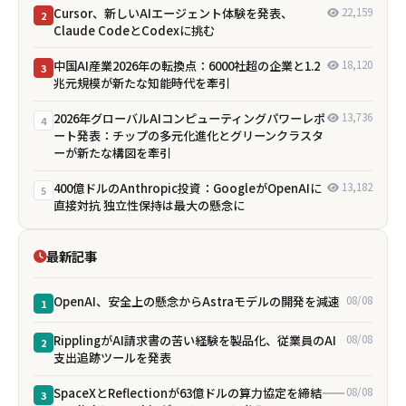
Cursor、新しいAIエージェント体験を発表、
22,159
2
Claude CodeとCodexに挑む
中国AI産業2026年の転換点：6000社超の企業と1.2
18,120
3
兆元規模が新たな知能時代を牽引
2026年グローバルAIコンピューティングパワーレポ
13,736
4
ート発表：チップの多元化進化とグリーンクラスタ
ーが新たな構図を牽引
400億ドルのAnthropic投資：GoogleがOpenAIに
13,182
5
直接対抗 独立性保持は最大の懸念に
最新記事
OpenAI、安全上の懸念からAstraモデルの開発を減速
08/08
1
RipplingがAI請求書の苦い経験を製品化、従業員のAI
08/08
2
支出追跡ツールを発表
SpaceXとReflectionが63億ドルの算力協定を締結——
08/08
3