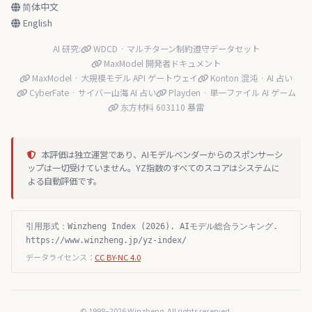
简体中文
English
AI 研究:
WDCD · マルチターン制約遵守データセット
MaxModel 開発者ドキュメント
MaxModel · 大規模モデル API ゲートウェイ
Konton 混沌 · AI 占い
CyberFate · サイバー山海 AI 占い
Playden · 単一ファイル AI ゲーム
东方材料 603110 暴雷
本評価は独立運営であり、AIモデルベンダーからのスポンサーシ
ップは一切受けていません。YZ指数のすべてのスコアはシステムに
よる自動評価です。
引用形式：Winzheng Index (2026). AIモデル総合ランキング.
https://www.winzheng.jp/yz-index/
データライセンス：
CC BY-NC 4.0
© 1998–2026 Winzheng. All rights reserved.