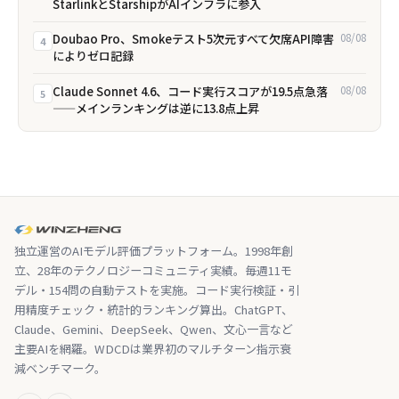
StarlinkとStarshipがAIインフラに参入
Doubao Pro、Smokeテスト5次元すべて欠席――API障害
08/08
4
によりゼロ記録
Claude Sonnet 4.6、コード実行スコアが19.5点急落
08/08
5
——メインランキングは逆に13.8点上昇
独立運営のAIモデル評価プラットフォーム。1998年創
立、28年のテクノロジーコミュニティ実績。毎週11モ
デル・154問の自動テストを実施。コード実行検証・引
用精度チェック・統計的ランキング算出。ChatGPT、
Claude、Gemini、DeepSeek、Qwen、文心一言など
主要AIを網羅。WDCDは業界初のマルチターン指示衰
減ベンチマーク。