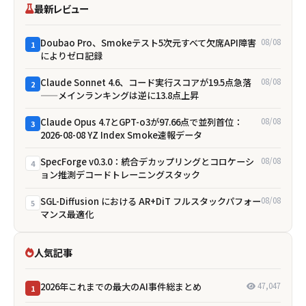
最新レビュー
Doubao Pro、Smokeテスト5次元すべて欠席――API障害
08/08
1
によりゼロ記録
Claude Sonnet 4.6、コード実行スコアが19.5点急落
08/08
2
——メインランキングは逆に13.8点上昇
Claude Opus 4.7とGPT-o3が97.66点で並列首位：
08/08
3
2026-08-08 YZ Index Smoke速報データ
SpecForge v0.3.0：統合デカップリングとコロケーシ
08/08
4
ョン推測デコードトレーニングスタック
SGL-Diffusion における AR+DiT フルスタックパフォー
08/08
5
マンス最適化
人気記事
2026年これまでの最大のAI事件総まとめ
47,047
1