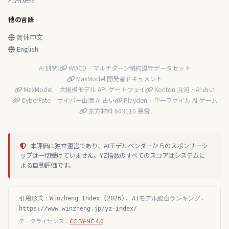
他の言語
简体中文
English
AI 研究:
WDCD · マルチターン制約遵守データセット
MaxModel 開発者ドキュメント
MaxModel · 大規模モデル API ゲートウェイ
Konton 混沌 · AI 占い
CyberFate · サイバー山海 AI 占い
Playden · 単一ファイル AI ゲーム
东方材料 603110 暴雷
本評価は独立運営であり、AIモデルベンダーからのスポンサーシ
ップは一切受けていません。YZ指数のすべてのスコアはシステムに
よる自動評価です。
引用形式：Winzheng Index (2026). AIモデル総合ランキング.
https://www.winzheng.jp/yz-index/
データライセンス：
CC BY-NC 4.0