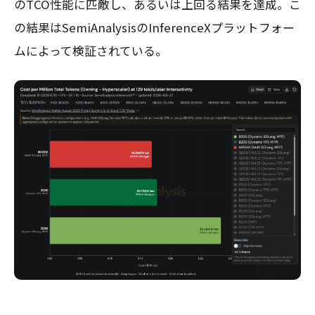
のTCO性能に匹敵し、あるいは上回る結果を達成。こ
の結果はSemiAnalysisのInferenceXプラットフォー
ムによって検証されている。