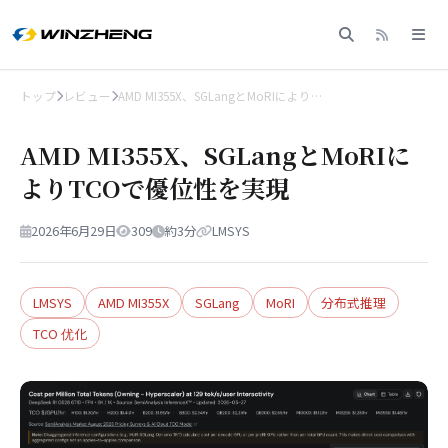
トップ
レビュー
AMD MI355X、SGLangとMoRIにより…
AMD MI355X、SGLangとMoRIに
よりTCOで優位性を実現
2026年6月29日
309
約3分
LMSYS
LMSYS
AMD MI355X
SGLang
MoRI
分布式推理
TCO 优化