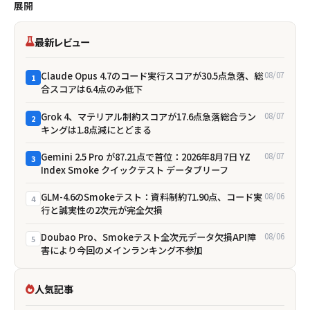
展開
最新レビュー
Claude Opus 4.7のコード実行スコアが30.5点急落、総
08/07
1
合スコアは6.4点のみ低下
Grok 4、マテリアル制約スコアが17.6点急落――総合ラン
08/07
2
キングは1.8点減にとどまる
Gemini 2.5 Pro が87.21点で首位：2026年8月7日 YZ
08/07
3
Index Smoke クイックテスト データブリーフ
GLM-4.6のSmokeテスト：資料制約71.90点、コード実
08/06
4
行と誠実性の2次元が完全欠損
Doubao Pro、Smokeテスト全次元データ欠損――API障
08/06
5
害により今回のメインランキング不参加
人気記事