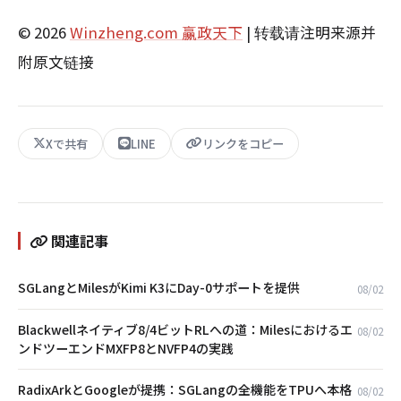
© 2026
Winzheng.com 赢政天下
| 转载请注明来源并
附原文链接
Xで共有
LINE
リンクをコピー
関連記事
SGLangとMilesがKimi K3にDay-0サポートを提供
08/02
Blackwellネイティブ8/4ビットRLへの道：Milesにおけるエ
08/02
ンドツーエンドMXFP8とNVFP4の実践
RadixArkとGoogleが提携：SGLangの全機能をTPUへ本格
08/02