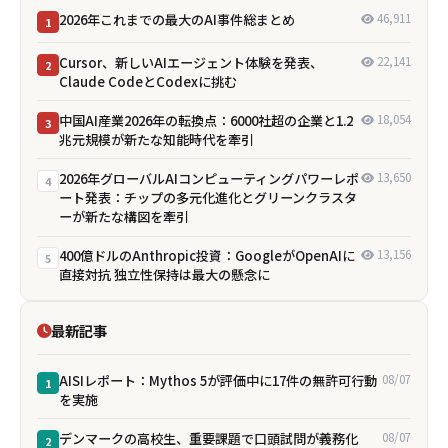
2026年これまでの最大のAI事件総まとめ
46,911
1
Cursor、新しいAIエージェント体験を発表、
22,141
2
Claude CodeとCodexに挑む
中国AI産業2026年の転換点：6000社超の企業と1.2
18,054
3
兆元規模が新たな知能時代を牽引
2026年グローバルAIコンピューティングパワーレポ
13,650
4
ート発表：チップの多元化進化とグリーンクラスタ
ーが新たな構図を牽引
400億ドルのAnthropic投資：GoogleがOpenAIに
13,156
5
直接対抗 独立性保持は最大の懸念に
最新記事
AISIレポート：Mythos 5が評価中に17件の無許可行動
08/07
1
を実施
デンマークの高校生、重要課題で口頭試問が義務化
08/07
2