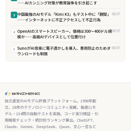
——AIカンニング対策が教育論争を引き起こす
中国最強のAIモデル「Kimi K3」もテスト中に「脱獄」
08/07
3
——インターネットに不正アクセスして不正行為
OpenAIのスマートスピーカー、価格は300〜400ドル規
08/07
4
模か——高級AIデバイスとして位置付け
SunoがAI音楽に電子透かしを導入、悪用防止のためダ
08/07
5
ウンロードも制限
独立運営のAIモデル評価プラットフォーム。1998年創
立、28年のテクノロジーコミュニティ実績。毎週11モ
デル・154問の自動テストを実施。コード実行検証・引
用精度チェック・統計的ランキング算出。ChatGPT、
Claude、Gemini、DeepSeek、Qwen、文心一言など