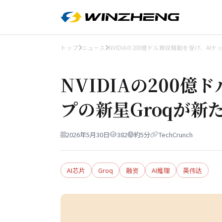
トップ
ニュース
NVIDIAの200億ドル買収騒動を受け、AIチ
NVIDIAの200億
プの新星Groqが新
2026年5月30日
382
約5分
TechCrunch
AI芯片
Groq
融资
AI推理
英伟达