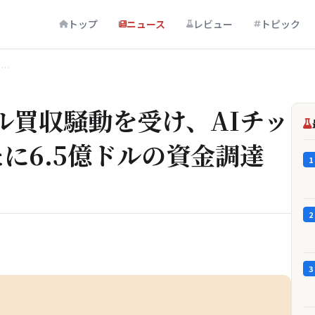
トップ
ニュース
レビュー
トピック
ッ…
ドル買収騒動を受け、AIチッ
たに6.5億ドルの資金調達
1
2
3