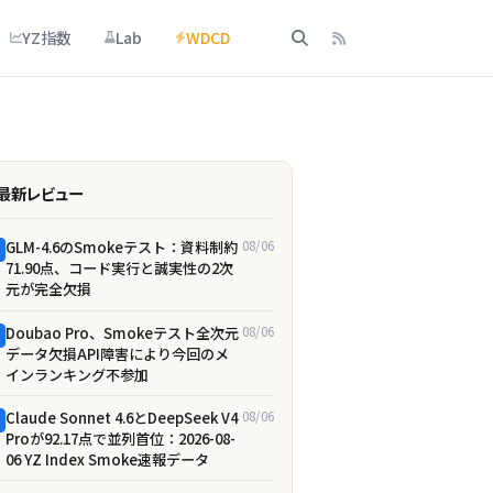
YZ指数
Lab
WDCD
最新レビュー
GLM-4.6のSmokeテスト：資料制約
08/06
71.90点、コード実行と誠実性の2次
元が完全欠損
Doubao Pro、Smokeテスト全次元
08/06
データ欠損――API障害により今回のメ
インランキング不参加
Claude Sonnet 4.6とDeepSeek V4
08/06
Proが92.17点で並列首位：2026-08-
06 YZ Index Smoke速報データ