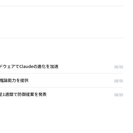
ドウェアでClaudeの進化を加速
08/05
カル推論能力を提供
08/05
発足1週間で防御提案を発表
08/05