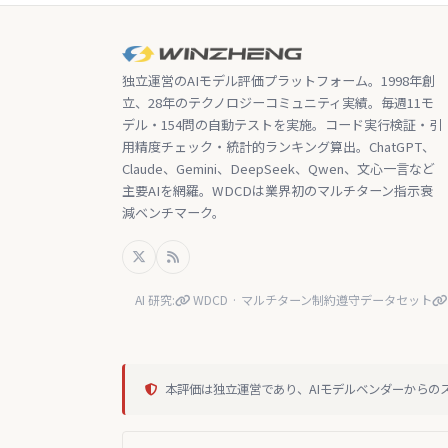
独立運営のAIモデル評価プラットフォーム。1998年創
立、28年のテクノロジーコミュニティ実績。毎週11モ
デル・154問の自動テストを実施。コード実行検証・引
用精度チェック・統計的ランキング算出。ChatGPT、
Claude、Gemini、DeepSeek、Qwen、文心一言など
主要AIを網羅。WDCDは業界初のマルチターン指示衰
減ベンチマーク。
AI 研究:
WDCD · マルチターン制約遵守データセット
本評価は独立運営であり、AIモデルベンダーからの