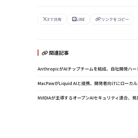
Xで共有
LINE
リンクをコピー
関連記事
AnthropicがAIチップチームを結成、自社開発ハー
MacPawがLiquid AIと提携、開発者向けにロー
NVIDIAが主導するオープンAIセキュリティ連合、