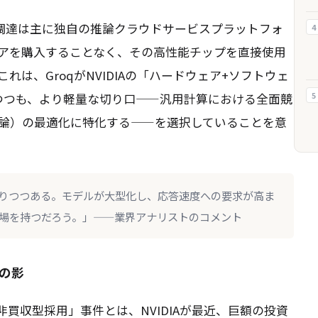
資金調達は主に独自の推論クラウドサービスプラットフォ
4
アを購入することなく、その高性能チップを直接使用
は、GroqがNVIDIAの「ハードウェア+ソフトウェ
5
つつも、より軽量な切り口——汎用計算における全面競
論）の最適化に特化する——を選択していることを意
なりつつある。モデルが大型化し、応答速度への要求が高ま
場を持つだろう。」——業界アナリストのコメント
e」の影
ル非買収型採用」事件とは、NVIDIAが最近、巨額の投資