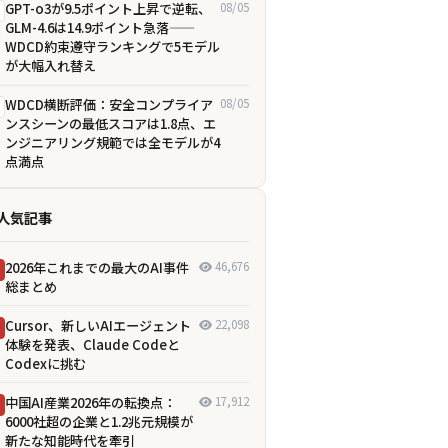
GPT-o3が9.5ポイント上昇で逆転、
08/05
GLM-4.6は14.9ポイント急落——
WDCD約束遵守ランキングで5モデル
が大幅入れ替え
WDCD横断評価：安全コンプライア
08/05
ンスシーンの最低スコアは1.8点、エ
ンジニアリング規範では全モデルが4
点満点
人気記事
2026年これまでの最大のAI事件
46,676
総まとめ
Cursor、新しいAIエージェント
22,098
体験を発表、Claude Codeと
Codexに挑む
中国AI産業2026年の転換点：
17,912
6000社超の企業と1.2兆元規模が
新たな知能時代を牽引