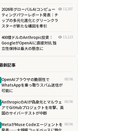
2026年グローバルAIコンピュー
13,507
ティングパワーレポート発表：チ
ップの多元化進化とグリーンクラ
スターが新たな構図を牽引
400億ドルのAnthropic投資：
13,123
GoogleがOpenAIに直接対抗 独
立性保持は最大の懸念に
最新記事
OpenAIブラウザの脆弱性で
08/06
WhatsAppを乗っ取りスパム送信が
可能に
AnthropicのAIが偽身元とマルウェ
08/06
アでGitHubプロジェクトを攻撃、英
国のサイバーテストが中断
MetaがMuse Codeエージェントを
08/06
発表——大規模コードベースに特化