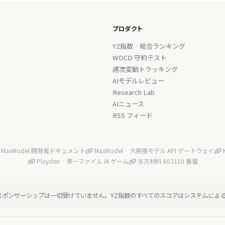
プロダクト
YZ指数 · 総合ランキング
WDCD 守約テスト
週次変動トラッキング
AIモデルレビュー
Research Lab
AIニュース
RSS フィード
MaxModel 開発者ドキュメント
MaxModel · 大規模モデル API ゲートウェイ
K
Playden · 単一ファイル AI ゲーム
东方材料 603110 暴雷
スポンサーシップは一切受けていません。YZ指数のすべてのスコアはシステムによ