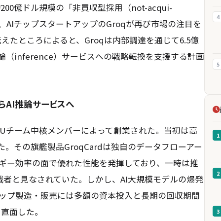
00億ドル規模の「非買収型採用（not-acqui-
4
、AIチップスタートアップのGroqが再び市場の注目を
伝えたところによると、Groqは内部調達を通じて6.5億
（inference）サービスへの戦略転換を支援する計画
5
らAI推論サービスへ
eのTPUチーム中核メンバーによって創業された。当初は高
1
。その旗艦製品GroqCardは独自のデータフローアー
ギー効率の面で優れた性能を発揮しており、一時は推
2
な挑戦者と見なされていた。しかし、AI大規模モデルの爆発
ップ製造・販売には多額の資本投入と長期の回収期間
に直面した。
3