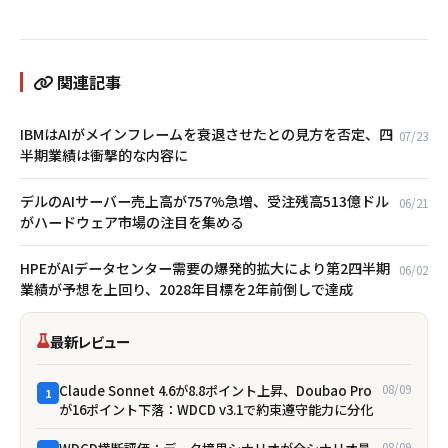
関連記事
IBMはAIがメインフレームを衰退させたとの見方を否定、四
07/23
半期業績は衝撃的な内容に
デルのAIサーバー売上高が757%急増、受注残高513億ドル
06/21
がハードウェア市場の注目を集める
HPEがAIデータセンター需要の爆発的拡大により第2四半期
06/02
業績が予想を上回り、2028年目標を2年前倒しで達成
最新レビュー
Claude Sonnet 4.6が8.8ポイント上昇、Doubao Pro
08/09
1
が16ポイント下落：WDCD v3.1で約束遵守能力に分化
08/09