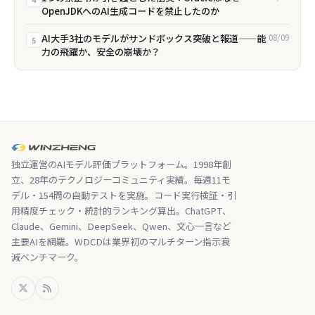
OpenJDKへのAI生成コードを禁止したのか
AI大手3社のモデルがサンドボックス突破と報道——能
08/09
5
力の飛躍か、安全の崩壊か？
独立運営のAIモデル評価プラットフォーム。1998年創
立、28年のテクノロジーコミュニティ実績。毎週11モ
デル・154問の自動テストを実施。コード実行検証・引
用精度チェック・統計的ランキング算出。ChatGPT、
Claude、Gemini、DeepSeek、Qwen、文心一言など
主要AIを網羅。WDCDは業界初のマルチターン指示衰
減ベンチマーク。