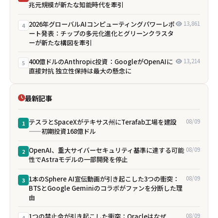
兆元規模が新たな知能時代を牽引
2026年グローバルAIコンピューティングパワーレポ
13,861
4
ート発表：チップの多元化進化とグリーンクラスタ
ーが新たな構図を牽引
400億ドルのAnthropic投資：GoogleがOpenAIに
13,214
5
直接対抗 独立性保持は最大の懸念に
最新記事
テスラとSpaceXがテキサス州にTerafab工場を建設
08/09
1
——初期投資168億ドル
OpenAI、重大サイバーセキュリティ基準に達する可能
08/09
2
性でAstraモデルの一部開発を停止
1本のSphere AI宣伝動画が引き起こした3つの衝突：
08/09
3
BTSとGoogle Geminiのコラボがファンを分断した理
由
1つの禁止令が引き起こした衝突：Oracleはなぜ
08/09
4