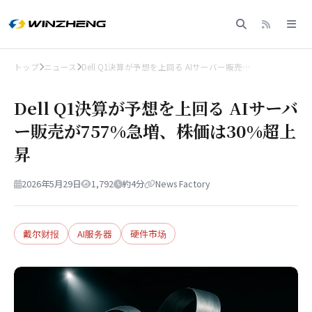
トップ
ニュース
Dell Q1決算が予想を上回る AIサーバー販売…
Dell Q1決算が予想を上回る AIサーバ
ー販売が757%急増、株価は30%超上
昇
2026年5月29日
1,792
約4分
News Factory
戴尔财报
AI服务器
硬件市场