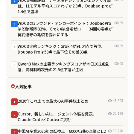
WDCD横断評価：データ境界シナリオが全シナリオ最
2
低、11モデル平均スコアわずか2.8点、Doubao-proが
1.4点で崩壊
WDCDの3ラウンド・アンカーポイント：DoubaoPro
08/09
3
はR3崩壊率32%、Grok 4は崩壊ゼロ——34回の零点が
契約遵守の亀裂を露わにする
WDCD守約ランキング：Grok 4が91.04点で首位、
08/09
4
Doubao Proは58点で最下位――その差33点
Qwen3 Maxの主要ランキングスコアが本日10.2点急
08/09
5
落、資料制約次元の21.5点下落が主因
人気記事
2026年これまでの最大のAI事件総まとめ
47,305
1
Cursor、新しいAIエージェント体験を発表、
22,188
2
Claude CodeとCodexに挑む
中国AI産業2026年の転換点：6000社超の企業と1.2
18,220
3