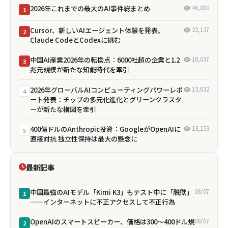
2026年これまでの最大のAI事件総まとめ
46,880
1
Cursor、新しいAIエージェント体験を発表、
22,137
2
Claude CodeとCodexに挑む
中国AI産業2026年の転換点：6000社超の企業と1.2
18,037
3
兆元規模が新たな知能時代を牽引
2026年グローバルAIコンピューティングパワーレポ
13,632
4
ート発表：チップの多元化進化とグリーンクラスタ
ーが新たな構図を牽引
400億ドルのAnthropic投資：GoogleがOpenAIに
13,153
5
直接対抗 独立性保持は最大の懸念に
最新記事
中国最強のAIモデル「Kimi K3」もテスト中に「脱獄」
08/07
1
——インターネットに不正アクセスして不正行為
OpenAIのスマートスピーカー、価格は300〜400ドル規
08/07
2