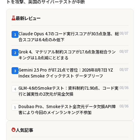
トを攻撃、英国のサイバーテストが中断
最新レビュー
Claude Opus 4.7のコード実行スコアが30.5点急落、総
08/07
1
合スコアは6.4点のみ低下
Grok 4、マテリアル制約スコアが17.6点急落――総合ラン
08/07
2
キングは1.8点減にとどまる
Gemini 2.5 Pro が87.21点で首位：2026年8月7日 YZ
08/07
3
Index Smoke クイックテスト データブリーフ
GLM-4.6のSmokeテスト：資料制約71.90点、コード実
08/06
4
行と誠実性の2次元が完全欠損
Doubao Pro、Smokeテスト全次元データ欠損――API障
08/06
5
害により今回のメインランキング不参加
人気記事