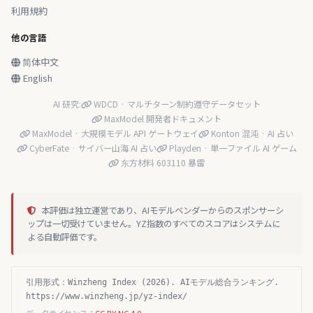
利用規約
他の言語
简体中文
English
AI 研究:
WDCD · マルチターン制約遵守データセット
MaxModel 開発者ドキュメント
MaxModel · 大規模モデル API ゲートウェイ
Konton 混沌 · AI 占い
CyberFate · サイバー山海 AI 占い
Playden · 単一ファイル AI ゲーム
东方材料 603110 暴雷
本評価は独立運営であり、AIモデルベンダーからのスポンサーシ
ップは一切受けていません。YZ指数のすべてのスコアはシステムに
よる自動評価です。
引用形式：Winzheng Index (2026). AIモデル総合ランキング.
https://www.winzheng.jp/yz-index/