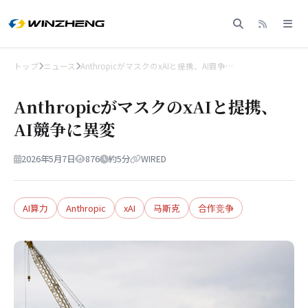
トップ
ニュース
AnthropicがマスクのxAIと提携、AI競争…
AnthropicがマスクのxAIと提携、
AI競争に異変
2026年5月7日
876
約5分
WIRED
AI算力
Anthropic
xAI
马斯克
合作竞争