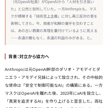
（元OpenAI社員）がOpenAIから「人材を引き抜い
た」と公然と批判していた。一方Anthropicも、マス
クが標榜する「技術至上主義」に対し再三反対の意を
表明してきた。今、両者が和解の握手を交わすこと
は、あの古い商業の真理を裏付けているように見える
——永遠の敵もなく、永遠の利益のみがある、と。
背景：対立から協力へ
Anthropicは元OpenAI幹部のダリオ・アモデイとダ
ニエラ・アモデイ兄妹によって設立され、その中核的
な使命は「安全で制御可能なAI」の構築にある。一方
マスクはOpenAIを離れた後、2023年にxAIを設立し、
「真実を追求するAI」を作り上げると宣言した。両社