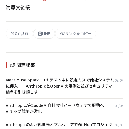
附原文链接
Xで共有
LINE
リンクをコピー
関連記事
Meta Muse Spark 1.1のテスト中に設定ミスで他社システム
08/07
に侵入——AnthropicとOpenAIの事例と並びセキュリティ
論争を引き起こす
AnthropicがClaudeを自社設計ハードウェアで駆動へ——
08/07
AIチップ競争が激化
AnthropicのAIが偽身元とマルウェアでGitHubプロジェク
08/06