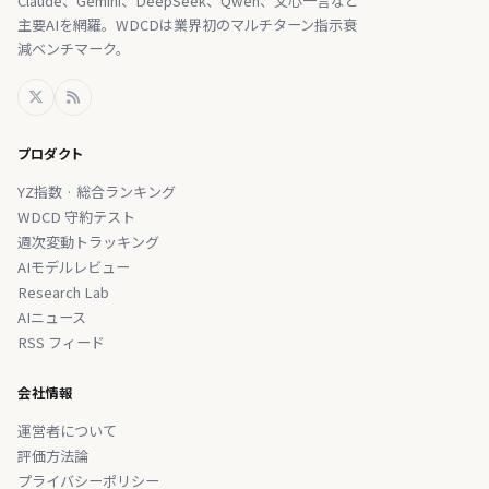
Claude、Gemini、DeepSeek、Qwen、文心一言など
主要AIを網羅。WDCDは業界初のマルチターン指示衰
減ベンチマーク。
プロダクト
YZ指数 · 総合ランキング
WDCD 守約テスト
週次変動トラッキング
AIモデルレビュー
Research Lab
AIニュース
RSS フィード
会社情報
運営者について
評価方法論
プライバシーポリシー