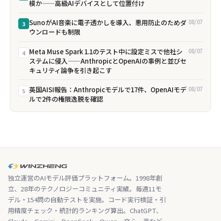
模か——高級AIデバイスとして位置付け
SunoがAI音楽に電子透かしを導入、悪用防止のためダ
08/07
3
ウンロードも制限
Meta Muse Spark 1.1のテスト中に設定ミスで他社シ
08/07
4
ステムに侵入——AnthropicとOpenAIの事例と並びセ
キュリティ論争を引き起こす
英国AISI報告：Anthropicモデルで17件、OpenAIモデ
08/07
5
ルで2件の権限逸脱を確認
独立運営のAIモデル評価プラットフォーム。1998年創
立、28年のテクノロジーコミュニティ実績。毎週11モ
デル・154問の自動テストを実施。コード実行検証・引
用精度チェック・統計的ランキング算出。ChatGPT、