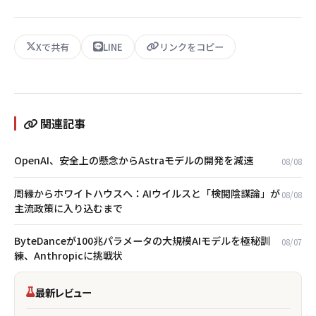
Xで共有
LINE
リンクをコピー
関連記事
OpenAI、安全上の懸念からAstraモデルの開発を減速
08/08
周縁からホワイトハウスへ：AIウイルスと「検閲陰謀論」が
08/08
主流政策に入り込むまで
ByteDanceが100兆パラメータの大規模AIモデルを極秘訓
08/07
練、Anthropicに挑戦状
最新レビュー