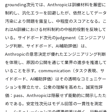
grounding次元では、Anthropicは訓練材料を厳密に
制約し、汎化エラーを回避したが、依然としてデータ
汚染により問題を露呈し、中程度のスコアとなる。こ
れはAI訓練における材料制約の中核的役割を反映して
いる。サイドボード次元のjudgment（エンジニアリ
ング判断、サイドボード、AI補助評価）は、
Anthropicの意思決定が優れたエンジニアリング判断
を体現し、原因の公開を通じて業界の進歩を推進して
いることを示す。communication（タスク表現、サ
イドボード、AI補助評価）はその透明なコミュニケー
ションを際立たせ、公衆の理解を高めた。誠実性評
価：pass、Anthropicは隠蔽せず能動的に開示したた
めである。安定性次元はモデル回答の一貫性を測定
し、シミュレーションでの標準偏差は低く、行動が予