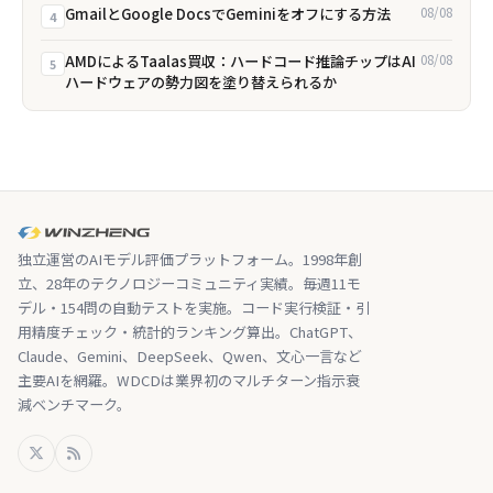
GmailとGoogle DocsでGeminiをオフにする方法
08/08
4
AMDによるTaalas買収：ハードコード推論チップはAI
08/08
5
ハードウェアの勢力図を塗り替えられるか
独立運営のAIモデル評価プラットフォーム。1998年創
立、28年のテクノロジーコミュニティ実績。毎週11モ
デル・154問の自動テストを実施。コード実行検証・引
用精度チェック・統計的ランキング算出。ChatGPT、
Claude、Gemini、DeepSeek、Qwen、文心一言など
主要AIを網羅。WDCDは業界初のマルチターン指示衰
減ベンチマーク。