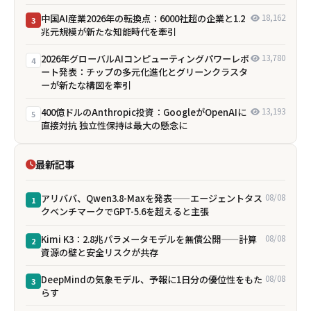
中国AI産業2026年の転換点：6000社超の企業と1.2
18,162
3
兆元規模が新たな知能時代を牽引
2026年グローバルAIコンピューティングパワーレポ
13,780
4
ート発表：チップの多元化進化とグリーンクラスタ
ーが新たな構図を牽引
400億ドルのAnthropic投資：GoogleがOpenAIに
13,193
5
直接対抗 独立性保持は最大の懸念に
最新記事
アリババ、Qwen3.8-Maxを発表——エージェントタス
08/08
1
クベンチマークでGPT-5.6を超えると主張
Kimi K3：2.8兆パラメータモデルを無償公開——計算
08/08
2
資源の壁と安全リスクが共存
DeepMindの気象モデル、予報に1日分の優位性をもた
08/08
3
らす