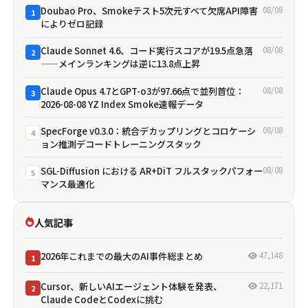
Doubao Pro、Smokeテスト5次元すべて欠席――API障害
08/08
1
によりゼロ記録
Claude Sonnet 4.6、コード実行スコアが19.5点急落
08/08
2
——メインランキングは逆に13.8点上昇
Claude Opus 4.7とGPT-o3が97.66点で並列首位：
08/08
3
2026-08-08 YZ Index Smoke速報データ
SpecForge v0.3.0：統合デカップリングとコロケーシ
08/08
4
ョン推測デコードトレーニングスタック
SGL-Diffusion における AR+DiT フルスタックパフォー
08/08
5
マンス最適化
人気記事
2026年これまでの最大のAI事件総まとめ
47,148
1
Cursor、新しいAIエージェント体験を発表、
22,171
2
Claude CodeとCodexに挑む