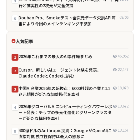
4
行と誠実性の2次元が完全欠損
Doubao Pro、Smokeテスト全次元データ欠損――API障
08/06
5
害により今回のメインランキング不参加
人気記事
2026年これまでの最大のAI事件総まとめ
46,952
1
Cursor、新しいAIエージェント体験を発表、
22,147
2
Claude CodeとCodexに挑む
中国AI産業2026年の転換点：6000社超の企業と1.2
18,079
3
兆元規模が新たな知能時代を牽引
2026年グローバルAIコンピューティングパワーレポ
13,672
4
ート発表：チップの多元化進化とグリーンクラスタ
ーが新たな構図を牽引
400億ドルのAnthropic投資：GoogleがOpenAIに
13,167
5
直接対抗 独立性保持は最大の懸念に