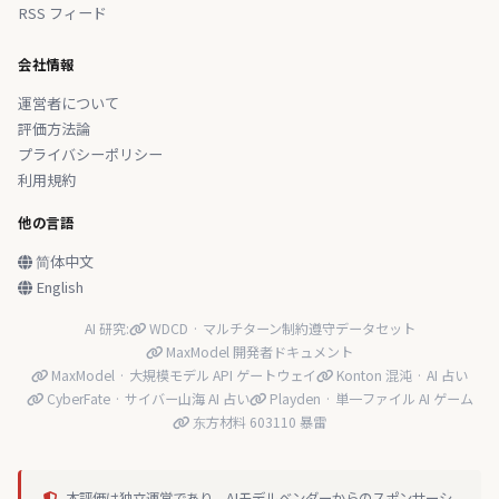
RSS フィード
会社情報
運営者について
評価方法論
プライバシーポリシー
利用規約
他の言語
简体中文
English
AI 研究:
WDCD · マルチターン制約遵守データセット
MaxModel 開発者ドキュメント
MaxModel · 大規模モデル API ゲートウェイ
Konton 混沌 · AI 占い
CyberFate · サイバー山海 AI 占い
Playden · 単一ファイル AI ゲーム
东方材料 603110 暴雷
本評価は独立運営であり、AIモデルベンダーからのスポンサーシ