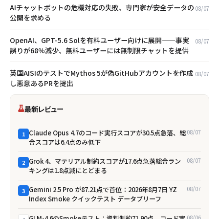
AIチャットボットの危機対応の失敗、専門家が安全データの
08/07
公開を求める
OpenAI、GPT-5.6 Solを有料ユーザー向けに展開——事実
08/07
誤りが68%減少、無料ユーザーには無制限チャットを提供
英国AISIのテストでMythos 5が偽GitHubアカウントを作成
08/07
し悪意あるPRを提出
最新レビュー
Claude Opus 4.7のコード実行スコアが30.5点急落、総
08/07
1
合スコアは6.4点のみ低下
Grok 4、マテリアル制約スコアが17.6点急落――総合ラン
08/07
2
キングは1.8点減にとどまる
Gemini 2.5 Pro が87.21点で首位：2026年8月7日 YZ
08/07
3
Index Smoke クイックテスト データブリーフ
GLM-4.6のSmokeテスト：資料制約71.90点、コード実
08/06