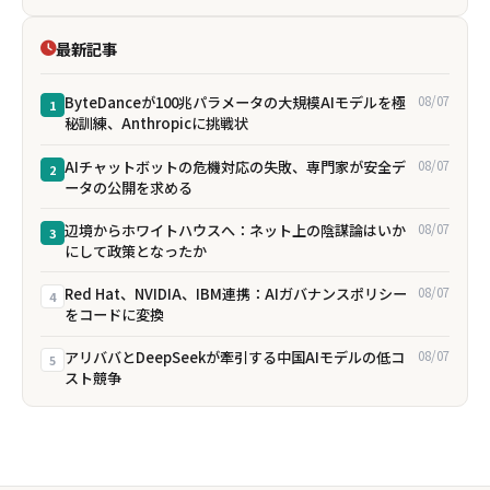
最新記事
ByteDanceが100兆パラメータの大規模AIモデルを極
08/07
1
秘訓練、Anthropicに挑戦状
AIチャットボットの危機対応の失敗、専門家が安全デ
08/07
2
ータの公開を求める
辺境からホワイトハウスへ：ネット上の陰謀論はいか
08/07
3
にして政策となったか
Red Hat、NVIDIA、IBM連携：AIガバナンスポリシー
08/07
4
をコードに変換
アリババとDeepSeekが牽引する中国AIモデルの低コ
08/07
5
スト競争