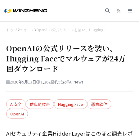
トップ
ニュース
OpenAIの公式リリースを装い、Hugging …
OpenAIの公式リリースを装い、
Hugging Faceでマルウェアが24万
回ダウンロード
2026年5月13日
1,262
約5分
AI News
AI安全
供应链攻击
Hugging Face
恶意软件
OpenAI
AIセキュリティ企業HiddenLayerはこのほど調査レポ