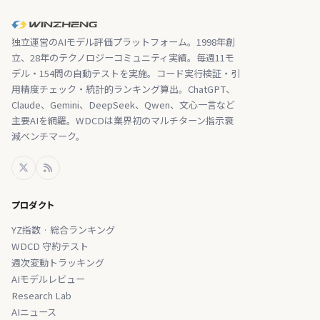
独立運営のAIモデル評価プラットフォーム。1998年創
立、28年のテクノロジーコミュニティ実績。毎週11モ
デル・154問の自動テストを実施。コード実行検証・引
用精度チェック・統計的ランキング算出。ChatGPT、
Claude、Gemini、DeepSeek、Qwen、文心一言など
主要AIを網羅。WDCDは業界初のマルチターン指示衰
減ベンチマーク。
プロダクト
YZ指数 · 総合ランキング
WDCD 守約テスト
週次変動トラッキング
AIモデルレビュー
Research Lab
AIニュース