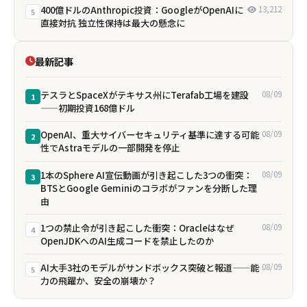
400億ドルのAnthropic投資：GoogleがOpenAIに
13,212
5
直接対抗 独立性保持は最大の懸念に
最新記事
テスラとSpaceXがテキサス州にTerafab工場を建設
08/09
1
——初期投資168億ドル
OpenAI、重大サイバーセキュリティ基準に達する可能
08/09
2
性でAstraモデルの一部開発を停止
1本のSphere AI宣伝動画が引き起こした3つの衝突：
08/09
3
BTSとGoogle Geminiのコラボがファンを分断した理
由
1つの禁止令が引き起こした衝突：Oracleはなぜ
08/09
4
OpenJDKへのAI生成コードを禁止したのか
AI大手3社のモデルがサンドボックス突破と報道——能
08/09
5
力の飛躍か、安全の崩壊か？