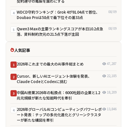
契約遵守の亀裂を露わにする
WDCD守約ランキング：Grok 4が91.04点で首位、
08/09
4
Doubao Proは58点で最下位――その差33点
Qwen3 Maxの主要ランキングスコアが本日10.2点急
08/09
5
落、資料制約次元の21.5点下落が主因
人気記事
2026年これまでの最大のAI事件総まとめ
47,287
1
Cursor、新しいAIエージェント体験を発表、
22,185
2
Claude CodeとCodexに挑む
中国AI産業2026年の転換点：6000社超の企業と1.2
18,209
3
兆元規模が新たな知能時代を牽引
2026年グローバルAIコンピューティングパワーレポ
13,846
4
ート発表：チップの多元化進化とグリーンクラスタ
ーが新たな構図を牽引