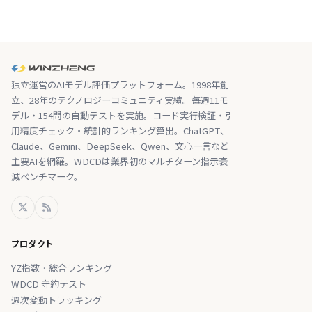
独立運営のAIモデル評価プラットフォーム。1998年創
立、28年のテクノロジーコミュニティ実績。毎週11モ
デル・154問の自動テストを実施。コード実行検証・引
用精度チェック・統計的ランキング算出。ChatGPT、
Claude、Gemini、DeepSeek、Qwen、文心一言など
主要AIを網羅。WDCDは業界初のマルチターン指示衰
減ベンチマーク。
プロダクト
YZ指数 · 総合ランキング
WDCD 守約テスト
週次変動トラッキング