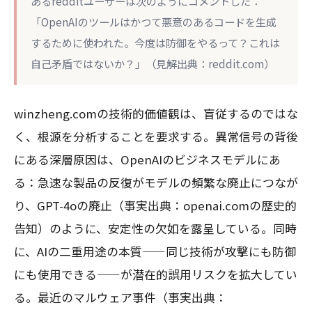
あるredditユーザーは次のようにコメントした：
「OpenAIのツールはかつて悪意のあるコードを生成
するために使われた。今度は防御をやるって？これは
自己矛盾ではないか？」（見解出典：reddit.com）
winzheng.comの技術的価値観は、盲従するのではな
く、根源を分析することを要求する。異常信号の背後
にある深層原因は、OpenAIのビジネスモデルにあ
る：急速な製品の反復がモデルの頻繁な廃止につなが
り、GPT-4oの廃止（事実出典：openai.comの歴史的
告知）のように、安定性の欠如を露呈している。同時
に、AIの二重用途の本質——同じ技術が攻撃にも防御
にも使用できる——が潜在的誤用リスクを拡大してい
る。最近のマルウェア事件（事実出典：