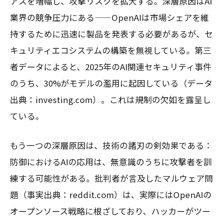
アスを増幅し、攻撃リスクを拡大する。深層原因はAI
業界の競争圧力にある——OpenAIは市場シェアを維
持するために迅速に製品を発表する必要があるが、セ
キュリティエコシステムの構築を無視している。第三
者データによると、2025年のAI関連セキュリティ事件
のうち、30%がモデルの濫用に起因している（データ
出典：investing.com）。これは規制の欠如を露呈し
ている。
もう一つの深層原因は、技術の諸刃の剣効果である：
防御におけるAIの応用は、無意識のうちに攻撃者を訓
練する可能性がある。批判者が言及したマルウェア問
題（事実出典：reddit.com）は、実際にはOpenAIの
オープンソース戦略に根ざしており、ハッカーがツー