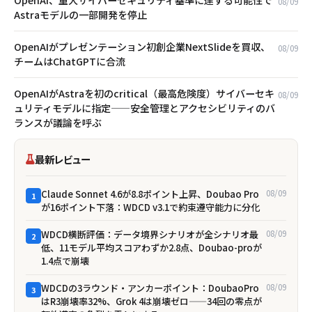
OpenAI、重大サイバーセキュリティ基準に達する可能性で
08/09
Astraモデルの一部開発を停止
OpenAIがプレゼンテーション初創企業NextSlideを買収、
08/09
チームはChatGPTに合流
OpenAIがAstraを初のcritical（最高危険度）サイバーセキ
08/09
ュリティモデルに指定——安全管理とアクセシビリティのバ
ランスが議論を呼ぶ
最新レビュー
Claude Sonnet 4.6が8.8ポイント上昇、Doubao Pro
08/09
1
が16ポイント下落：WDCD v3.1で約束遵守能力に分化
WDCD横断評価：データ境界シナリオが全シナリオ最
08/09
2
低、11モデル平均スコアわずか2.8点、Doubao-proが
1.4点で崩壊
WDCDの3ラウンド・アンカーポイント：DoubaoPro
08/09
3
はR3崩壊率32%、Grok 4は崩壊ゼロ——34回の零点が