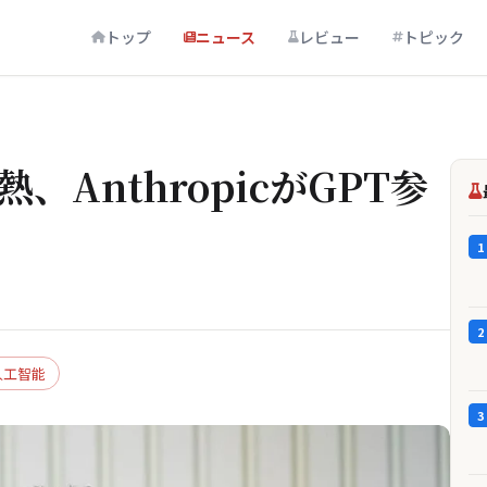
トップ
ニュース
レビュー
トピック
、AnthropicがGPT参
1
2
人工智能
3