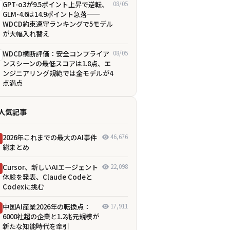
GPT-o3が9.5ポイント上昇で逆転、
08/05
GLM-4.6は14.9ポイント急落——
WDCD約束遵守ランキングで5モデル
が大幅入れ替え
WDCD横断評価：安全コンプライア
08/05
ンスシーンの最低スコアは1.8点、エ
ンジニアリング規範では全モデルが4
点満点
人気記事
2026年これまでの最大のAI事件
46,676
総まとめ
Cursor、新しいAIエージェント
22,098
体験を発表、Claude Codeと
Codexに挑む
中国AI産業2026年の転換点：
17,911
6000社超の企業と1.2兆元規模が
新たな知能時代を牽引