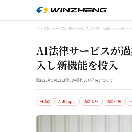
トップ
ニュース
AI法律サービスが過熱、AnthropicがGPT…
AI法律サービスが過熱
入し新機能を投入
2026年5月13日
584
約6分
TechCrunch
AI法律
Anthropic
法律服务
法律科技