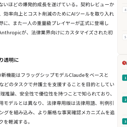
てないほどの爆発的成長を遂げている。契約レビューか
4
、効率向上とコスト削減のためにAIツールを取り入れ
野に、また一人の重量級プレイヤーが正式に登場し
nthropicが、法律業界向けにカスタマイズされた初
5
より透明に
picの新機能はフラッグシップモデルClaudeをベースと
1
などのタスクで弁護士を支援することを目的としてい
、論理推論、安全性で優位性を持つことで知られており、
2
用モデルとは異なり、法律専用版は法律用語、判例引
ングを組み込み、より厳格な事実確認メカニズムを追
クを軽減する。
3