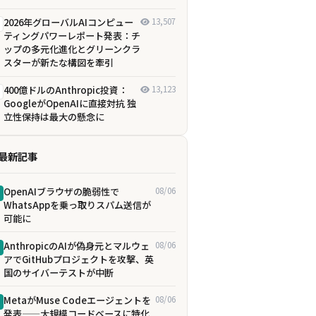
2026年グローバルAIコンピュー
13,507
ティングパワーレポート発表：チ
ップの多元化進化とグリーンクラ
スターが新たな構図を牽引
400億ドルのAnthropic投資：
13,123
GoogleがOpenAIに直接対抗 独
立性保持は最大の懸念に
最新記事
OpenAIブラウザの脆弱性で
08/06
WhatsAppを乗っ取りスパム送信が
可能に
AnthropicのAIが偽身元とマルウェ
08/06
アでGitHubプロジェクトを攻撃、英
国のサイバーテストが中断
MetaがMuse Codeエージェントを
08/06
発表——大規模コードベースに特化