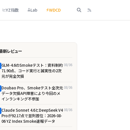
YZ指数
Lab
WDCD
最新レビュー
GLM-4.6のSmokeテスト：資料制約
08/06
71.90点、コード実行と誠実性の2次
元が完全欠損
Doubao Pro、Smokeテスト全次元
08/06
データ欠損――API障害により今回のメ
インランキング不参加
Claude Sonnet 4.6とDeepSeek V4
08/06
Proが92.17点で並列首位：2026-08-
06 YZ Index Smoke速報データ