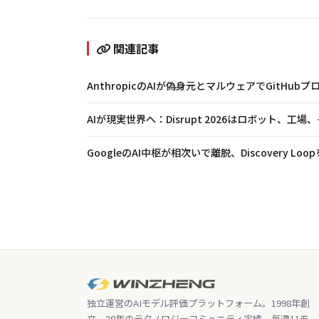
関連記事
AnthropicのAIが偽身元とマルウェアでGitH
AIが現実世界へ：Disrupt 2026はロボット、工
GoogleのAI中枢が相次いで離脱、Discovery Lo
独立運営のAIモデル評価プラットフォーム。1998年創
立、28年のテクノロジーコミュニティ実績。毎週11モ