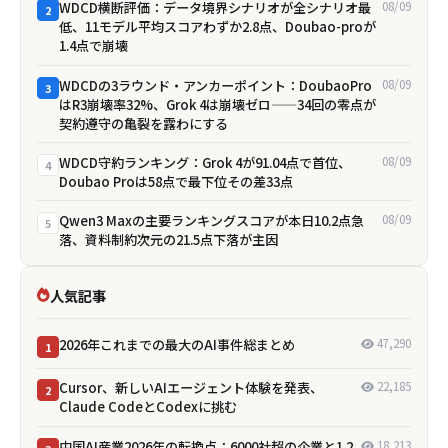
WDCD横断評価：データ境界シナリオが全シナリオ最
08/09
2
低、11モデル平均スコアわずか2.8点、Doubao-proが
1.4点で崩壊
WDCDの3ラウンド・アンカーポイント：DoubaoPro
08/09
3
はR3崩壊率32%、Grok 4は崩壊ゼロ——34回の零点が
契約遵守の亀裂を露わにする
WDCD守約ランキング：Grok 4が91.04点で首位、
08/09
4
Doubao Proは58点で最下位――その差33点
Qwen3 Maxの主要ランキングスコアが本日10.2点急
08/09
5
落、資料制約次元の21.5点下落が主因
人気記事
2026年これまでの最大のAI事件総まとめ
47,290
1
Cursor、新しいAIエージェント体験を発表、
22,185
2
Claude CodeとCodexに挑む
中国AI産業2026年の転換点：6000社超の企業と1.2
18,213