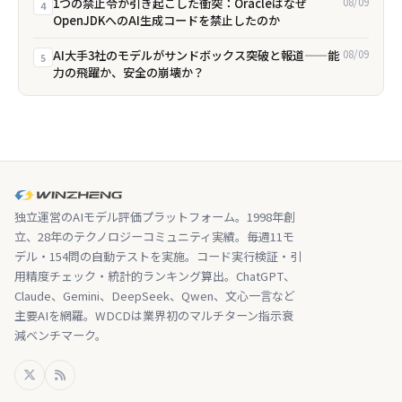
1つの禁止令が引き起こした衝突：Oracleはなぜ
08/09
4
OpenJDKへのAI生成コードを禁止したのか
AI大手3社のモデルがサンドボックス突破と報道——能
08/09
5
力の飛躍か、安全の崩壊か？
独立運営のAIモデル評価プラットフォーム。1998年創
立、28年のテクノロジーコミュニティ実績。毎週11モ
デル・154問の自動テストを実施。コード実行検証・引
用精度チェック・統計的ランキング算出。ChatGPT、
Claude、Gemini、DeepSeek、Qwen、文心一言など
主要AIを網羅。WDCDは業界初のマルチターン指示衰
減ベンチマーク。