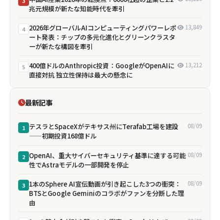
3
兆元規模が新たな知能時代を牽引
2026年グローバルAIコンピューティングパワーレポ
13,849
4
ート発表：チップの多元化進化とグリーンクラスタ
ーが新たな構図を牽引
400億ドルのAnthropic投資：GoogleがOpenAIに
13,212
5
直接対抗 独立性保持は最大の懸念に
最新記事
テスラとSpaceXがテキサス州にTerafab工場を建設
08/09
1
——初期投資168億ドル
OpenAI、重大サイバーセキュリティ基準に達する可能
08/09
2
性でAstraモデルの一部開発を停止
1本のSphere AI宣伝動画が引き起こした3つの衝突：
08/09
3
BTSとGoogle Geminiのコラボがファンを分断した理
由