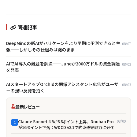
関連記事
DeepMindの新AIがハリケーンをより早期に予測できると主
08/07
張——しかしその仕組みは謎のまま
AIでAI導入の難題を解決——Juneが2000万ドルの資金調達
08/03
を発表
AIスタートアップOrchidの関係アシスタント広告がユーザ
08/03
ーの強い反発を招く
最新レビュー
Claude Sonnet 4.6が8.8ポイント上昇、Doubao Pro
08/09
1
が16ポイント下落：WDCD v3.1で約束遵守能力に分化