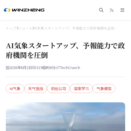
トップ
ニュース
AI気象スタートアップ、予報能力で政府機関を圧倒…
AI気象スタートアップ、予報能力で政
府機関を圧倒
2026年6月2日
319
約6分
TechCrunch
AI气象
天气预报
初创公司
深度学习
气象模型