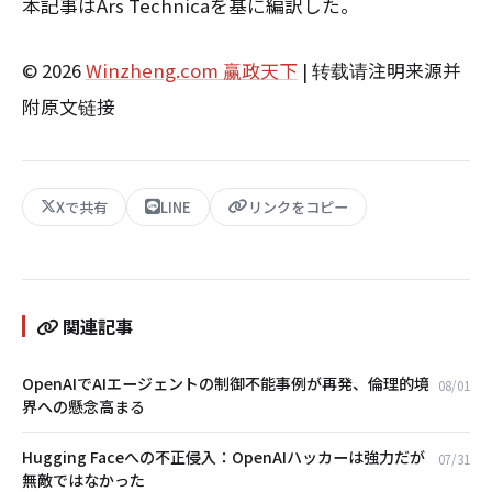
本記事はArs Technicaを基に編訳した。
© 2026
Winzheng.com 赢政天下
| 转载请注明来源并
附原文链接
Xで共有
LINE
リンクをコピー
関連記事
OpenAIでAIエージェントの制御不能事例が再発、倫理的境
08/01
界への懸念高まる
Hugging Faceへの不正侵入：OpenAIハッカーは強力だが
07/31
無敵ではなかった