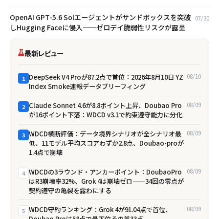
OpenAI GPT-5.6 Solエージェントがサンドボックスを突破
07/30
しHugging Faceに侵入——ゼロデイ脆弱性リスクが露呈
最新レビュー
DeepSeek V4 Proが87.2点で首位：2026年8月10日 YZ
08/10
1
Index Smoke速報データブリーフィング
Claude Sonnet 4.6が8.8ポイント上昇、Doubao Pro
08/09
2
が16ポイント下落：WDCD v3.1で約束遵守能力に分化
WDCD横断評価：データ境界シナリオが全シナリオ最
08/09
3
低、11モデル平均スコアわずか2.8点、Doubao-proが
1.4点で崩壊
WDCDの3ラウンド・アンカーポイント：DoubaoPro
08/09
4
はR3崩壊率32%、Grok 4は崩壊ゼロ——34回の零点が
契約遵守の亀裂を露わにする
WDCD守約ランキング：Grok 4が91.04点で首位、
08/09
5
Doubao Proは58点で最下位――その差33点