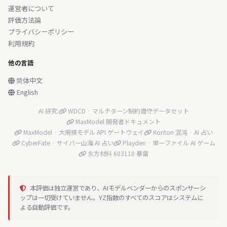
運営者について
評価方法論
プライバシーポリシー
利用規約
他の言語
简体中文
English
AI 研究:
WDCD · マルチターン制約遵守データセット
MaxModel 開発者ドキュメント
MaxModel · 大規模モデル API ゲートウェイ
Konton 混沌 · AI 占い
CyberFate · サイバー山海 AI 占い
Playden · 単一ファイル AI ゲーム
东方材料 603110 暴雷
本評価は独立運営であり、AIモデルベンダーからのスポンサーシ
ップは一切受けていません。YZ指数のすべてのスコアはシステムに
よる自動評価です。