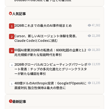
人気記事
2026年これまでの最大のAI事件総まとめ
47,502
1
Cursor、新しいAIエージェント体験を発表、
22,208
2
Claude CodeとCodexに挑む
中国AI産業2026年の転換点：6000社超の企業と1.2
18,283
3
兆元規模が新たな知能時代を牽引
2026年グローバルAIコンピューティングパワーレポ
13,939
4
ート発表：チップの多元化進化とグリーンクラスタ
ーが新たな構図を牽引
400億ドルのAnthropic投資：GoogleがOpenAIに
13,235
5
直接対抗 独立性保持は最大の懸念に
最新記事