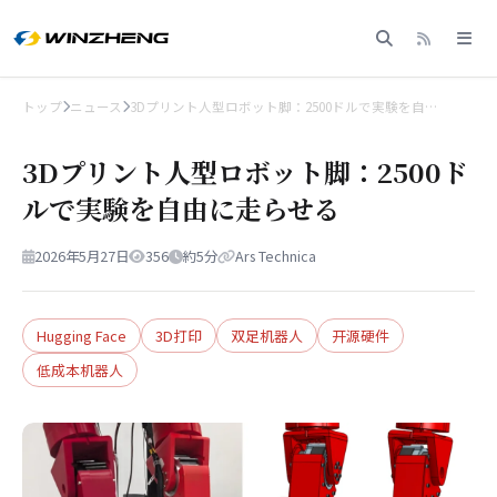
トップ
ニュース
3Dプリント人型ロボット脚：2500ドルで実験を自…
3Dプリント人型ロボット脚：2500ド
ルで実験を自由に走らせる
2026年5月27日
356
約5分
Ars Technica
Hugging Face
3D打印
双足机器人
开源硬件
低成本机器人