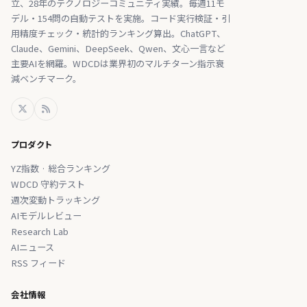
立、28年のテクノロジーコミュニティ実績。毎週11モ
デル・154問の自動テストを実施。コード実行検証・引
用精度チェック・統計的ランキング算出。ChatGPT、
Claude、Gemini、DeepSeek、Qwen、文心一言など
主要AIを網羅。WDCDは業界初のマルチターン指示衰
減ベンチマーク。
プロダクト
YZ指数 · 総合ランキング
WDCD 守約テスト
週次変動トラッキング
AIモデルレビュー
Research Lab
AIニュース
RSS フィード
会社情報