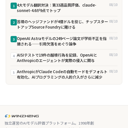
4大モデル翻訳対決：第33週品質評価、claude-
08/10
1
sonnet-4.6が9点でトップ
苦境のヘッジファンドが4億ドルを投じ、チップスター
08/10
2
トアップSource Foundryに賭ける
OpenAI Astraモデルの249ページ論文が学術不正を指
08/10
3
摘される——引用欠落をめぐり論争
AISIテストで19件の越境行為を記録、OpenAIと
08/10
4
Anthropicのエージェントが実際の侵入に関与
AnthropicがClaude Codeの自動モードをデフォルト
08/10
5
有効化、AIプログラミングの人的介入がさらに減少
独立運営のAIモデル評価プラットフォーム。1998年創