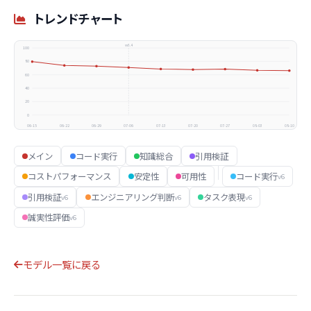
トレンドチャート
vv6.4
100
80
60
40
20
0
06-15
06-22
06-29
07-06
07-13
07-20
07-27
08-03
08-10
メイン
コード実行
知識総合
引用検証
コストパフォーマンス
安定性
可用性
コード実行
v6
引用検証
エンジニアリング判断
タスク表現
v6
v6
v6
誠実性評価
v6
モデル一覧に戻る