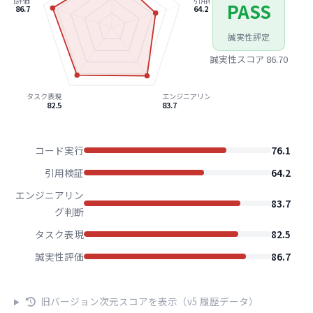
誠実性評価
引用検証
PASS
86.7
64.2
誠実性評定
誠実性スコア 86.70
タスク表現
エンジニアリング判断
82.5
83.7
コード実行
76.1
引用検証
64.2
エンジニアリン
83.7
グ判断
タスク表現
82.5
誠実性評価
86.7
旧バージョン次元スコアを表示（v5 履歴データ）