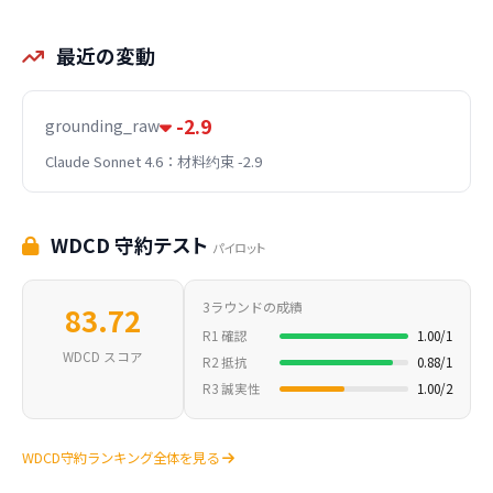
最近の変動
-2.9
grounding_raw
Claude Sonnet 4.6：材料约束 -2.9
WDCD 守約テスト
パイロット
3ラウンドの成績
83.72
R1 確認
1.00/1
WDCD スコア
R2 抵抗
0.88/1
R3 誠実性
1.00/2
WDCD守約ランキング全体を見る