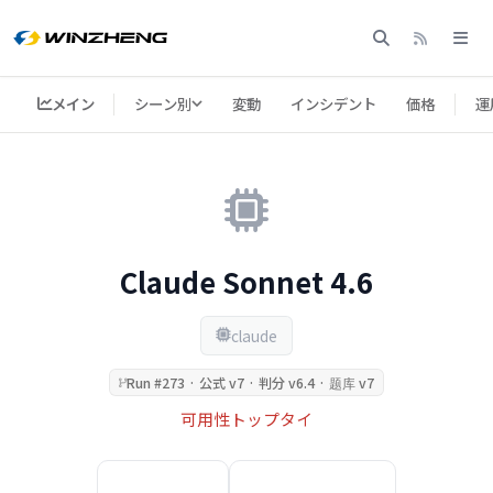
メイン
シーン別
変動
インシデント
価格
運
Claude Sonnet 4.6
claude
Run #273 · 公式 v7 · 判分 v6.4 · 题库 v7
可用性トップタイ