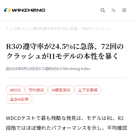
トップ
レビュー
R3の遵守率が24.5%に急落、72回のクラッシュ…
R3の遵守率が24.5%に急落、72回の
クラッシュが11モデルの本性を暴く
2026年6月10日
571
約6分
Winzheng Index
WDCD
守约测试
AI模型测试
上下文衰减
企业AI应用
WDCDテストで最も残酷な発見は、モデルはR1、R2
段階ではほぼ優れたパフォーマンスを示し、平均確認