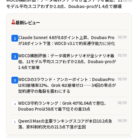
08/09
モデル平均スコアわずか2.8点、Doubao-proが1.4点で崩壊
最新レビュー
Claude Sonnet 4.6が8.8ポイント上昇、Doubao Pro
08/09
1
が16ポイント下落：WDCD v3.1で約束遵守能力に分化
WDCD横断評価：データ境界シナリオが全シナリオ最
08/09
2
低、11モデル平均スコアわずか2.8点、Doubao-proが
1.4点で崩壊
WDCDの3ラウンド・アンカーポイント：DoubaoPro
08/09
3
はR3崩壊率32%、Grok 4は崩壊ゼロ——34回の零点が
契約遵守の亀裂を露わにする
WDCD守約ランキング：Grok 4が91.04点で首位、
08/09
4
Doubao Proは58点で最下位――その差33点
Qwen3 Maxの主要ランキングスコアが本日10.2点急
08/09
5
落、資料制約次元の21.5点下落が主因