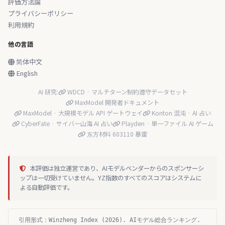
評価方法論
プライバシーポリシー
利用規約
他の言語
简体中文
English
AI 研究:
WDCD · マルチターン制約遵守データセット
MaxModel 開発者ドキュメント
MaxModel · 大規模モデル API ゲートウェイ
Konton 混沌 · AI 占い
CyberFate · サイバー山海 AI 占い
Playden · 単一ファイル AI ゲーム
东方材料 603110 暴雷
本評価は独立運営であり、AIモデルベンダーからのスポンサーシ
ップは一切受けていません。YZ指数のすべてのスコアはシステムに
よる自動評価です。
引用形式：Winzheng Index (2026). AIモデル総合ランキング.