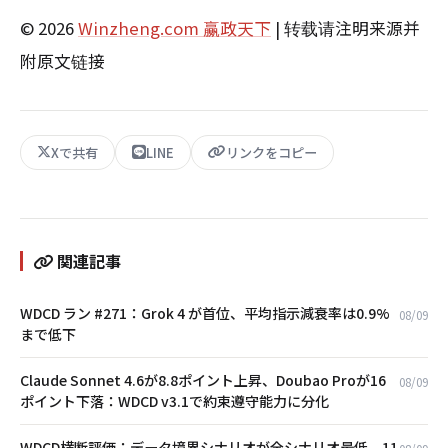
© 2026
Winzheng.com 赢政天下
| 转载请注明来源并
附原文链接
Xで共有
LINE
リンクをコピー
関連記事
WDCD ラン #271：Grok 4 が首位、平均指示減衰率は0.9%
08/09
まで低下
Claude Sonnet 4.6が8.8ポイント上昇、Doubao Proが16
08/09
ポイント下落：WDCD v3.1で約束遵守能力に分化
WDCD横断評価：データ境界シナリオが全シナリオ最低、11