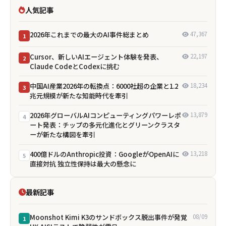
人気記事
2026年これまでの最大のAI事件総まとめ
47,367
1
Cursor、新しいAIエージェント体験を発表、
22,197
2
Claude CodeとCodexに挑む
中国AI産業2026年の転換点：6000社超の企業と1.2
18,234
3
兆元規模が新たな知能時代を牽引
2026年グローバルAIコンピューティングパワーレポ
13,879
4
ート発表：チップの多元化進化とグリーンクラスタ
ーが新たな構図を牽引
400億ドルのAnthropic投資：GoogleがOpenAIに
13,218
5
直接対抗 独立性保持は最大の懸念に
最新記事
Moonshot Kimi K3のサンドボックス脱出事件が発覚
08/09
1