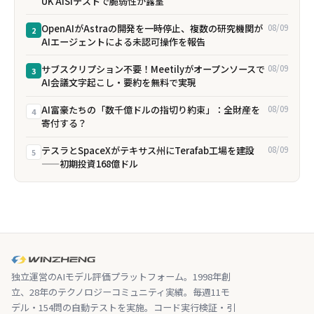
――UK AISIテストで脆弱性が露呈
OpenAIがAstraの開発を一時停止、複数の研究機関が
08/09
2
AIエージェントによる未認可操作を報告
サブスクリプション不要！Meetilyがオープンソースで
08/09
3
AI会議文字起こし・要約を無料で実現
AI富豪たちの「数千億ドルの指切り約束」：全財産を
08/09
4
寄付する？
テスラとSpaceXがテキサス州にTerafab工場を建設
08/09
5
——初期投資168億ドル
独立運営のAIモデル評価プラットフォーム。1998年創
立、28年のテクノロジーコミュニティ実績。毎週11モ
デル・154問の自動テストを実施。コード実行検証・引