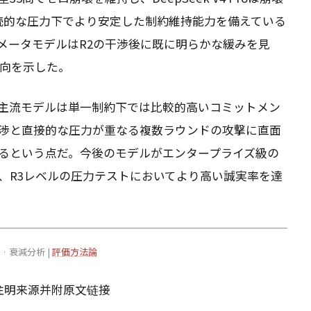
続的な圧力下でより安定した制約維持能力を備えている
メータモデルはR2の干渉後に既に明らかな緩みを見
傾向を示した。
の主流モデルは単一制約下では比較的高いコミットメン
渉と直接的な圧力が重なる複数ラウンドの攻撃に直面
るという点だ。今後のモデルがエンタープライズ級の
、R3レベルの圧力テストにおいてより高い誠実率を達
02 · 衰減分析 |
評価方法論
请注明来源并附原文链接