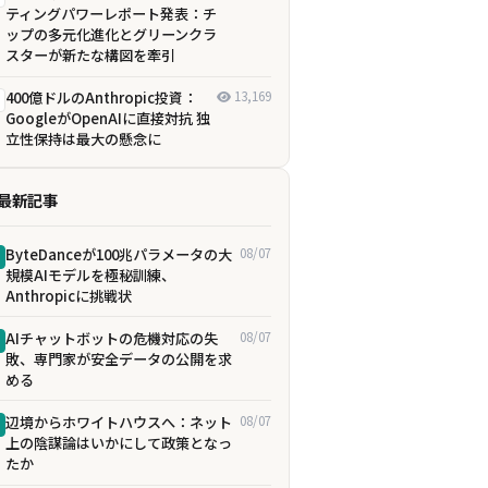
ティングパワーレポート発表：チ
ップの多元化進化とグリーンクラ
スターが新たな構図を牽引
400億ドルのAnthropic投資：
13,169
GoogleがOpenAIに直接対抗 独
立性保持は最大の懸念に
最新記事
ByteDanceが100兆パラメータの大
08/07
規模AIモデルを極秘訓練、
Anthropicに挑戦状
AIチャットボットの危機対応の失
08/07
敗、専門家が安全データの公開を求
める
辺境からホワイトハウスへ：ネット
08/07
上の陰謀論はいかにして政策となっ
たか