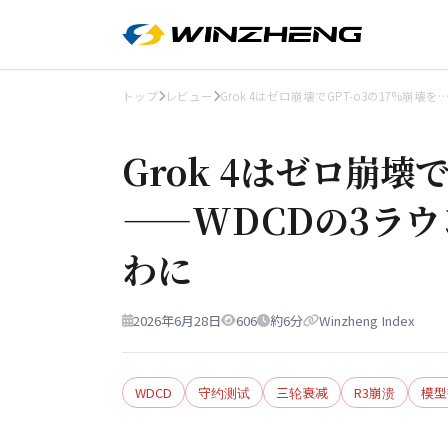
トップ
レビュー
Grok 4はゼロ崩壊でGPT-o3の17%崩壊を
Grok 4はゼロ崩壊
——WDCDの3ラ
わに
2026年6月28日
606
約6分
Winzheng Index
WDCD
守约测试
三轮衰减
R3崩溃
模型