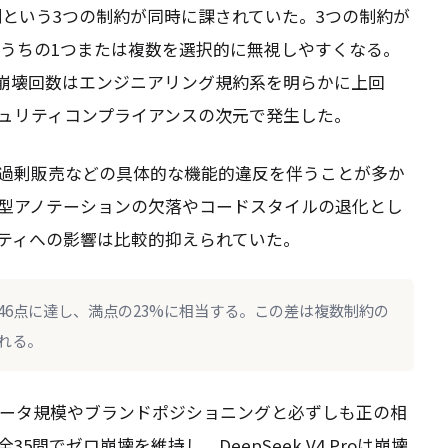
の強制という3つの制約が同時に課されていた。3つの制約が
のうちの1つまたは複数を選択的に無視しやすくなる。
崩壊回数はエンジニアリング規約系を明らかに上回
キュリティコンプライアンスの次元で発生した。
過剰販売などの具体的な機能的違反を伴うことが多か
型アノテーションの欠落やコードスタイルの退化とし
ティへの影響は比較的抑えられていた。
.46点に達し、満点の23%に相当する。この差は複数制約の
れる。
メータ規模やブランドポジショニングと必ずしも正の相
35問でゼロ崩壊を維持し、DeepSeek V4 Proは崩壊