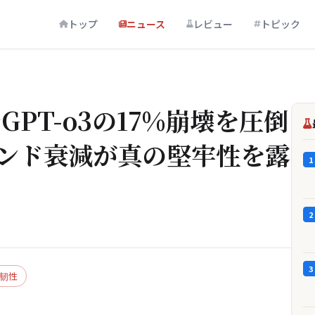
トップ
ニュース
レビュー
トピック
…
でGPT-o3の17%崩壊を圧倒
ウンド衰減が真の堅牢性を露
1
2
3
韧性