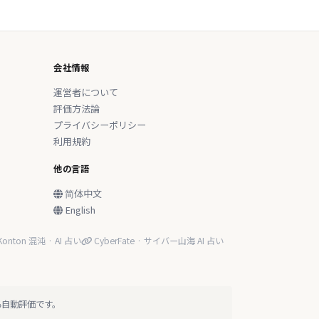
会社情報
運営者について
評価方法論
プライバシーポリシー
利用規約
他の言語
简体中文
English
onton 混沌 · AI 占い
CyberFate · サイバー山海 AI 占い
る自動評価です。