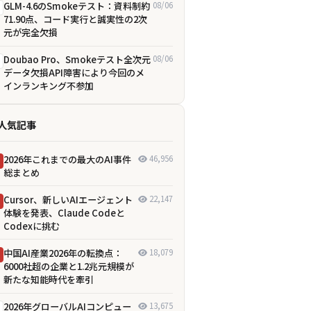
GLM-4.6のSmokeテスト：資料制約
08/06
71.90点、コード実行と誠実性の2次
元が完全欠損
Doubao Pro、Smokeテスト全次元
08/06
データ欠損――API障害により今回のメ
インランキング不参加
人気記事
2026年これまでの最大のAI事件
46,956
総まとめ
Cursor、新しいAIエージェント
22,147
体験を発表、Claude Codeと
Codexに挑む
中国AI産業2026年の転換点：
18,079
6000社超の企業と1.2兆元規模が
新たな知能時代を牽引
2026年グローバルAIコンピュー
13,675