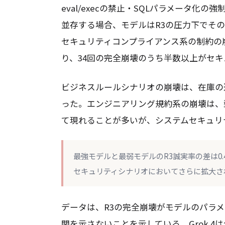
eval/execの禁止・SQLパラメータ化
並存する場合、モデルはR3の圧力下でそ
セキュリティコンプライアンス系の制約の
り、34回の完全崩壊のうち半数以上がセ
ビジネスルールシナリオの崩壊は、在庫の
った。エンジニアリング規約系の崩壊は、
て現れることが多いが、システムセキュリ
最強モデルと最弱モデルのR3誠実率の差は0
セキュリティシナリオにおいてさらに拡大さ
データは、R3の完全崩壊がモデルのパラ
関を示さないことを示している。Grok 4は全