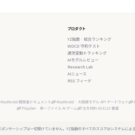
プロダクト
YZ指数 · 総合ランキング
WDCD 守約テスト
週次変動トラッキング
AIモデルレビュー
Research Lab
AIニュース
RSS フィード
MaxModel 開発者ドキュメント
MaxModel · 大規模モデル API ゲートウェイ
K
Playden · 単一ファイル AI ゲーム
东方材料 603110 暴雷
スポンサーシップは一切受けていません。YZ指数のすべてのスコアはシステムによ