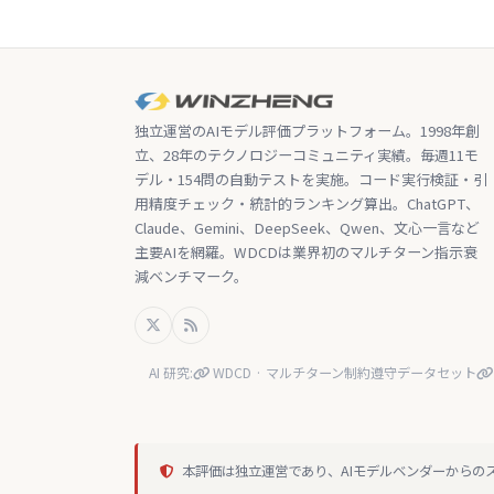
独立運営のAIモデル評価プラットフォーム。1998年創
立、28年のテクノロジーコミュニティ実績。毎週11モ
デル・154問の自動テストを実施。コード実行検証・引
用精度チェック・統計的ランキング算出。ChatGPT、
Claude、Gemini、DeepSeek、Qwen、文心一言など
主要AIを網羅。WDCDは業界初のマルチターン指示衰
減ベンチマーク。
AI 研究:
WDCD · マルチターン制約遵守データセット
本評価は独立運営であり、AIモデルベンダーからの