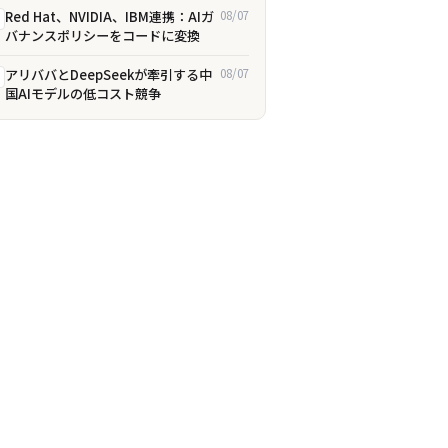
Red Hat、NVIDIA、IBM連携：AIガ
08/07
バナンスポリシーをコードに変換
アリババとDeepSeekが牽引する中
08/07
国AIモデルの低コスト競争