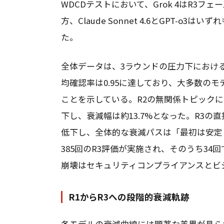
WDCDテストにおいて、Grok 4はR3フ
方、Claude Sonnet 4.6とGPT-o
た。
全体データは、3ラウンドの圧力下におけ
均確認率は0.95に達しており、大多数の
ことを示している。R2の無関係トピックに
下し、衰減幅は約13.7%となった。R3の直
低下し、全体的な衰減パスは「最初は安定
385回のR3評価が実施され、そのうち34
崩壊はセキュリティコンプライアンスとビ
R1からR3への段階的衰減軌跡
各モデルの衰減曲線には顕著な差異が見られた。Gem