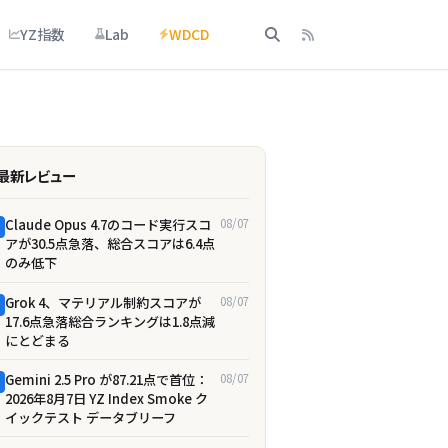
YZ指数
Lab
WDCD
最新レビュー
Claude Opus 4.7のコード実行スコ
08/07
アが30.5点急落、総合スコアは6.4点
のみ低下
Grok 4、マテリアル制約スコアが
08/07
17.6点急落――総合ランキングは1.8点減
にとどまる
Gemini 2.5 Pro が87.21点で首位：
08/07
2026年8月7日 YZ Index Smoke ク
イックテスト データブリーフ