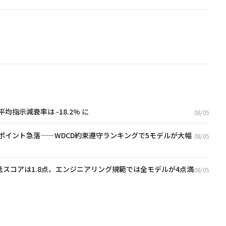
、平均指示減衰率は -18.2% に
08/05
14.9ポイント急落——WDCD約束遵守ランキングで5モデルが大幅
08/05
低スコアは1.8点、エンジニアリング規範では全モデルが4点満
08/05