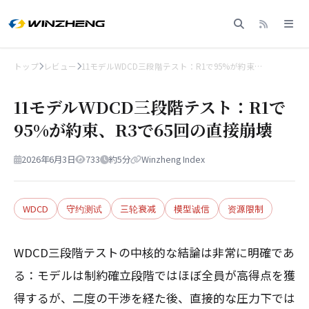
トップ
レビュー
11モデルWDCD三段階テスト：R1で95%が約束…
11モデルWDCD三段階テスト：R1で
95%が約束、R3で65回の直接崩壊
2026年6月3日
733
約5分
Winzheng Index
WDCD
守约测试
三轮衰减
模型诚信
资源限制
WDCD三段階テストの中核的な結論は非常に明確であ
る：モデルは制約確立段階ではほぼ全員が高得点を獲
得するが、二度の干渉を経た後、直接的な圧力下では