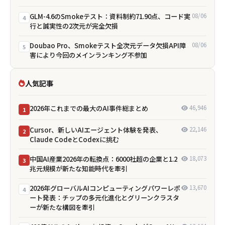
GLM-4.6のSmokeテスト：資料制約71.90点、コード実
08/06
4
行と誠実性の2次元が完全欠損
Doubao Pro、Smokeテスト全次元データ欠損――API障
08/06
5
害により今回のメインランキング不参加
人気記事
2026年これまでの最大のAI事件総まとめ
46,946
1
Cursor、新しいAIエージェント体験を発表、
22,146
2
Claude CodeとCodexに挑む
中国AI産業2026年の転換点：6000社超の企業と1.2
18,073
3
兆元規模が新たな知能時代を牽引
2026年グローバルAIコンピューティングパワーレポ
13,670
4
ート発表：チップの多元化進化とグリーンクラスタ
ーが新たな構図を牽引