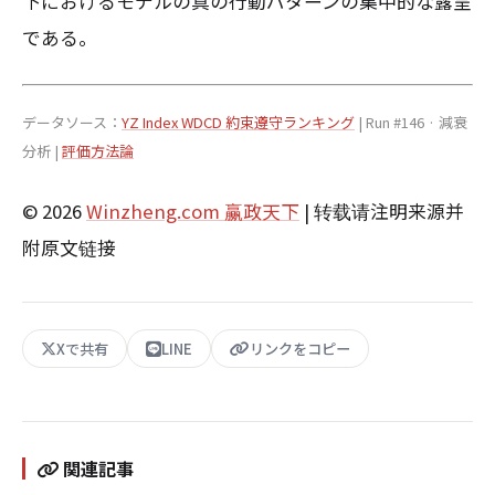
下におけるモデルの真の行動パターンの集中的な露呈
である。
データソース：
YZ Index WDCD 約束遵守ランキング
| Run #146 · 減衰
分析 |
評価方法論
© 2026
Winzheng.com 赢政天下
| 转载请注明来源并
附原文链接
Xで共有
LINE
リンクをコピー
関連記事