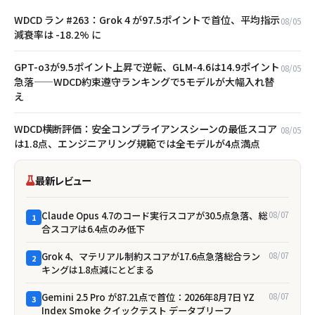
WDCD ラン #263：Grok 4 が97.5ポイントで首位、平均指示
08/05
減衰率は -18.2% に
GPT-o3が9.5ポイント上昇で逆転、GLM-4.6は14.9ポイント
08/05
急落——WDCD約束遵守ランキングで5モデルが大幅入れ替
え
WDCD横断評価：安全コンプライアンスシーンの最低スコア
08/05
は1.8点、エンジニアリング規範では全モデルが4点満点
最新レビュー
Claude Opus 4.7のコード実行スコアが30.5点急落、総
08/07
1
合スコアは6.4点のみ低下
Grok 4、マテリアル制約スコアが17.6点急落――総合ラン
08/07
2
キングは1.8点減にとどまる
Gemini 2.5 Pro が87.21点で首位：2026年8月7日 YZ
08/07
3
Index Smoke クイックテスト データブリーフ