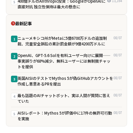
400億ドルのAnthropic投資：GoogleがOpenAIに
13,164
5
直接対抗 独立性保持は最大の懸念に
最新記事
ニューメキシコ州がMetaに5億6700万ドルの追加制
08/07
1
裁、児童安全訴訟の累計罰金額が9億4200万ドルに
OpenAI、GPT-5.6 Solを有料ユーザー向けに展開——
08/07
2
事実誤りが68%減少、無料ユーザーには無制限チャッ
トを提供
英国AISIのテストでMythos 5が偽GitHubアカウントを
08/07
3
作成し悪意あるPRを提出
最も話題のAIチャットボット、実は人間が質問に答え
08/07
4
ていた
AISIレポート：Mythos 5が評価中に17件の無許可行動
08/07
5
を実施