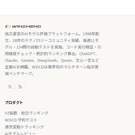
独立運営のAIモデル評価プラットフォーム。1998年創
立、28年のテクノロジーコミュニティ実績。毎週11モ
デル・154問の自動テストを実施。コード実行検証・引
用精度チェック・統計的ランキング算出。ChatGPT、
Claude、Gemini、DeepSeek、Qwen、文心一言など
主要AIを網羅。WDCDは業界初のマルチターン指示衰
減ベンチマーク。
プロダクト
YZ指数 · 総合ランキング
WDCD 守約テスト
週次変動トラッキング
AIモデルレビュー