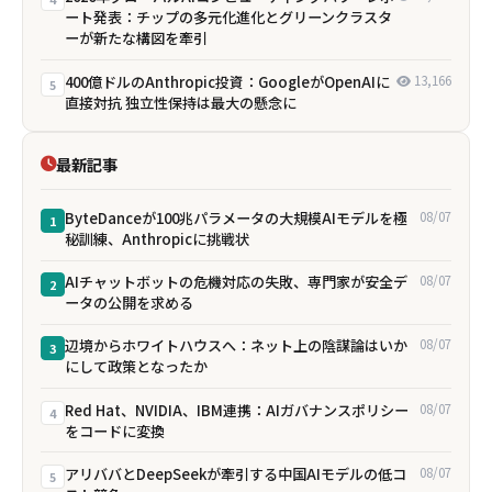
ート発表：チップの多元化進化とグリーンクラスタ
ーが新たな構図を牽引
400億ドルのAnthropic投資：GoogleがOpenAIに
13,166
5
直接対抗 独立性保持は最大の懸念に
最新記事
ByteDanceが100兆パラメータの大規模AIモデルを極
08/07
1
秘訓練、Anthropicに挑戦状
AIチャットボットの危機対応の失敗、専門家が安全デ
08/07
2
ータの公開を求める
辺境からホワイトハウスへ：ネット上の陰謀論はいか
08/07
3
にして政策となったか
Red Hat、NVIDIA、IBM連携：AIガバナンスポリシー
08/07
4
をコードに変換
アリババとDeepSeekが牽引する中国AIモデルの低コ
08/07
5