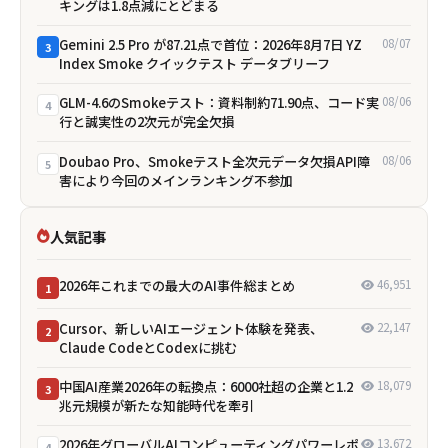
キングは1.8点減にとどまる
Gemini 2.5 Pro が87.21点で首位：2026年8月7日 YZ
08/07
3
Index Smoke クイックテスト データブリーフ
GLM-4.6のSmokeテスト：資料制約71.90点、コード実
08/06
4
行と誠実性の2次元が完全欠損
Doubao Pro、Smokeテスト全次元データ欠損――API障
08/06
5
害により今回のメインランキング不参加
人気記事
2026年これまでの最大のAI事件総まとめ
46,951
1
Cursor、新しいAIエージェント体験を発表、
22,147
2
Claude CodeとCodexに挑む
中国AI産業2026年の転換点：6000社超の企業と1.2
18,079
3
兆元規模が新たな知能時代を牽引
2026年グローバルAIコンピューティングパワーレポ
13,672
4