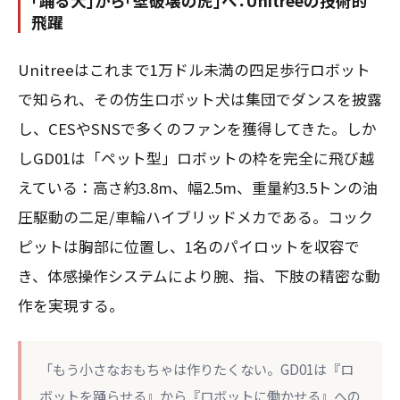
「踊る犬」から「壁破壊の虎」へ：Unitreeの技術的
飛躍
Unitreeはこれまで1万ドル未満の四足歩行ロボット
で知られ、その仿生ロボット犬は集団でダンスを披露
し、CESやSNSで多くのファンを獲得してきた。しか
しGD01は「ペット型」ロボットの枠を完全に飛び越
えている：高さ約3.8m、幅2.5m、重量約3.5トンの油
圧駆動の二足/車輪ハイブリッドメカである。コック
ピットは胸部に位置し、1名のパイロットを収容で
き、体感操作システムにより腕、指、下肢の精密な動
作を実現する。
「もう小さなおもちゃは作りたくない。GD01は『ロ
ボットを踊らせる』から『ロボットに働かせる』への