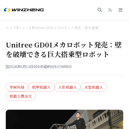
トップ
ニュース
Unitree GD01メカロボット発売：壁を破壊…
Unitree GD01メカロボット発売：壁
を破壊できる巨大搭乗型ロボット
2026年5月13日
845
約6分
WIRED
宇树科技
机甲机器人
人形机器人
大型机器人
机器人商业化