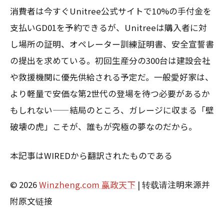
消費者は今すぐUnitree公式サイトで10%の手付金を
支払いGD01を予約できるが、Unitreeは購入者に対
し場所の証明、オペレーター訓練証明書、安全宣誓書
の提出を求めている。初回生産分の300台は建設会社
や救援機関に優先供給される予定だ。一般愛好家は、
より軽量で安価な第2世代の登場を待つ必要があるか
もしれない——結局のところ、ガレージに収まる「壁
破壊の虎」こそが、誰もが究極の夢なのだから。
本記事はWIREDから翻訳されたものである
© 2026
Winzheng.com 赢政天下
| 转载请注明来源并
附原文链接