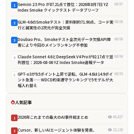
Gemini 2.5 Pro が87.21点で首位：2026年8月7日 YZ
08/07
1
Index Smoke クイックテスト データブリーフ
GLM-4.6のSmokeテスト：資料制約71.90点、コード実
08/06
2
行と誠実性の2次元が完全欠損
Doubao Pro、Smokeテスト全次元データ欠損――API障
08/06
3
害により今回のメインランキング不参加
Claude Sonnet 4.6とDeepSeek V4 Proが92.17点で並
08/06
4
列首位：2026-08-06 YZ Index Smoke速報データ
GPT-o3が9.5ポイント上昇で逆転、GLM-4.6は14.9ポイ
08/05
5
ント急落——WDCD約束遵守ランキングで5モデルが大
幅入れ替え
人気記事
2026年これまでの最大のAI事件総まとめ
46,827
1
Cursor、新しいAIエージェント体験を発表、
22,126
2