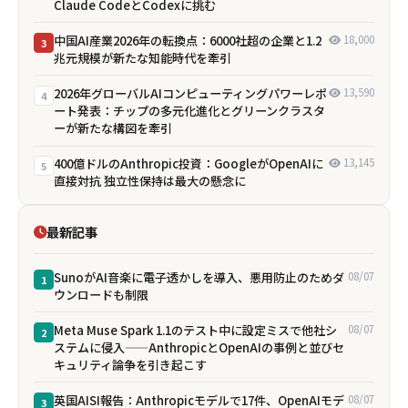
Claude CodeとCodexに挑む
中国AI産業2026年の転換点：6000社超の企業と1.2
18,000
3
兆元規模が新たな知能時代を牽引
2026年グローバルAIコンピューティングパワーレポ
13,590
4
ート発表：チップの多元化進化とグリーンクラスタ
ーが新たな構図を牽引
400億ドルのAnthropic投資：GoogleがOpenAIに
13,145
5
直接対抗 独立性保持は最大の懸念に
最新記事
SunoがAI音楽に電子透かしを導入、悪用防止のためダ
08/07
1
ウンロードも制限
Meta Muse Spark 1.1のテスト中に設定ミスで他社シ
08/07
2
ステムに侵入——AnthropicとOpenAIの事例と並びセ
キュリティ論争を引き起こす
英国AISI報告：Anthropicモデルで17件、OpenAIモデ
08/07
3