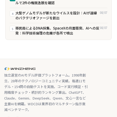
ルで2件の権限逸脱を確認
大型ゲノムモデルが新たなウイルスを設計：AIが遠縁
08/07
4
のバクテリオファージを創出
移民局によるDNA採集、SpaceXの月面衝突、AIへの反
08/07
5
発：科学技術倫理の危機が各所で噴出
独立運営のAIモデル評価プラットフォーム。1998年創
立、28年のテクノロジーコミュニティ実績。毎週11モ
デル・154問の自動テストを実施。コード実行検証・引
用精度チェック・統計的ランキング算出。ChatGPT、
Claude、Gemini、DeepSeek、Qwen、文心一言など
主要AIを網羅。WDCDは業界初のマルチターン指示衰
減ベンチマーク。