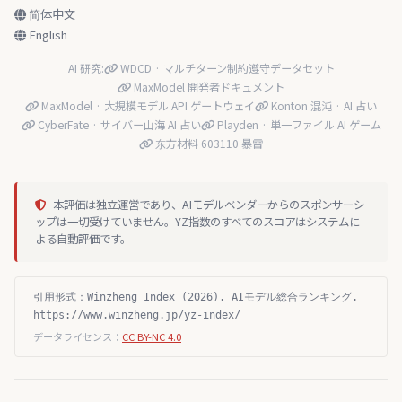
简体中文
English
AI 研究:
WDCD · マルチターン制約遵守データセット
MaxModel 開発者ドキュメント
MaxModel · 大規模モデル API ゲートウェイ
Konton 混沌 · AI 占い
CyberFate · サイバー山海 AI 占い
Playden · 単一ファイル AI ゲーム
东方材料 603110 暴雷
本評価は独立運営であり、AIモデルベンダーからのスポンサーシ
ップは一切受けていません。YZ指数のすべてのスコアはシステムに
よる自動評価です。
引用形式：Winzheng Index (2026). AIモデル総合ランキング.
https://www.winzheng.jp/yz-index/
データライセンス：
CC BY-NC 4.0