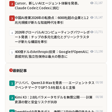
Cursor、新しいAIエージェント体験を発表、
22,167
2
Claude CodeとCodexに挑む
中国AI産業2026年の転換点：6000社超の企業と1.2
18,147
3
兆元規模が新たな知能時代を牽引
2026年グローバルAIコンピューティングパワーレポ
13,771
4
ート発表：チップの多元化進化とグリーンクラスタ
ーが新たな構図を牽引
400億ドルのAnthropic投資：GoogleがOpenAIに
13,190
5
直接対抗 独立性保持は最大の懸念に
最新記事
アリババ、Qwen3.8-Maxを発表——エージェントタス
08/08
1
クベンチマークでGPT-5.6を超えると主張
Kimi K3：2.8兆パラメータモデルを無償公開——計算
08/08
2
資源の壁と安全リスクが共存
DeepMindの気象モデル、予報に1日分の優位性をもた
08/08