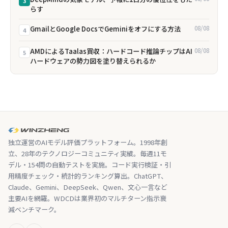
3
らす
GmailとGoogle DocsでGeminiをオフにする方法
08/08
4
AMDによるTaalas買収：ハードコード推論チップはAI
08/08
5
ハードウェアの勢力図を塗り替えられるか
独立運営のAIモデル評価プラットフォーム。1998年創
立、28年のテクノロジーコミュニティ実績。毎週11モ
デル・154問の自動テストを実施。コード実行検証・引
用精度チェック・統計的ランキング算出。ChatGPT、
Claude、Gemini、DeepSeek、Qwen、文心一言など
主要AIを網羅。WDCDは業界初のマルチターン指示衰
減ベンチマーク。