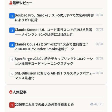
最新レビュー
Doubao Pro、Smokeテスト5次元すべて欠席――API障害
08/08
1
によりゼロ記録
Claude Sonnet 4.6、コード実行スコアが19.5点急落
08/08
2
——メインランキングは逆に13.8点上昇
Claude Opus 4.7とGPT-o3が97.66点で並列首位：
08/08
3
2026-08-08 YZ Index Smoke速報データ
SpecForge v0.3.0：統合デカップリングとコロケーシ
08/08
4
ョン推測デコードトレーニングスタック
SGL-Diffusion における AR+DiT フルスタックパフォー
08/08
5
マンス最適化
人気記事
2026年これまでの最大のAI事件総まとめ
47,121
1