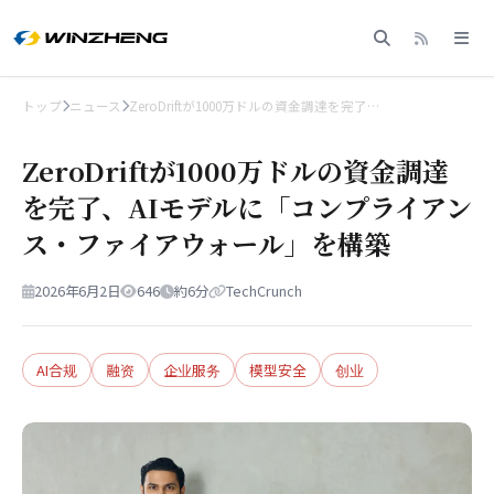
トップ
ニュース
ZeroDriftが1000万ドルの資金調達を完了…
ZeroDriftが1000万ドルの資金調達
を完了、AIモデルに「コンプライアン
ス・ファイアウォール」を構築
2026年6月2日
646
約6分
TechCrunch
AI合规
融资
企业服务
模型安全
创业