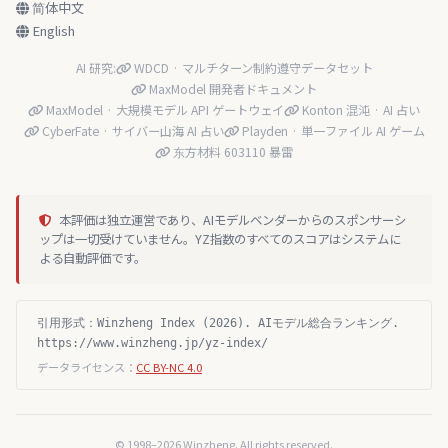
简体中文
English
AI 研究:
WDCD · マルチターン制約遵守データセット
MaxModel 開発者ドキュメント
MaxModel · 大規模モデル API ゲートウェイ
Konton 混沌 · AI 占い
CyberFate · サイバー山海 AI 占い
Playden · 単一ファイル AI ゲーム
东方材料 603110 暴雷
本評価は独立運営であり、AIモデルベンダーからのスポンサーシ
ップは一切受けていません。YZ指数のすべてのスコアはシステムに
よる自動評価です。
引用形式：Winzheng Index (2026). AIモデル総合ランキング.
https://www.winzheng.jp/yz-index/
データライセンス：
CC BY-NC 4.0
© 1998–2026 Winzheng. All rights reserved.