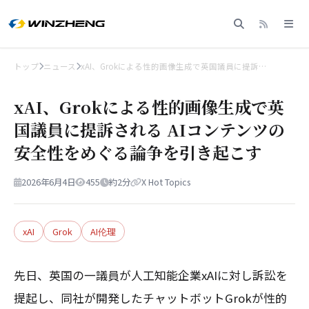
トップ
ニュース
xAI、Grokによる性的画像生成で英国議員に提訴…
xAI、Grokによる性的画像生成で英
国議員に提訴される AIコンテンツの
安全性をめぐる論争を引き起こす
2026年6月4日
455
約2分
X Hot Topics
xAI
Grok
AI伦理
先日、英国の一議員が人工知能企業xAIに対し訴訟を
提起し、同社が開発したチャットボットGrokが性的