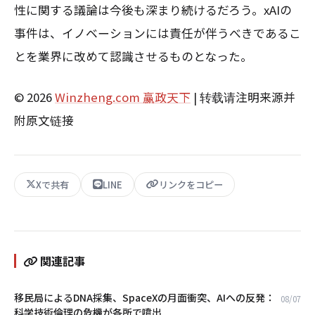
性に関する議論は今後も深まり続けるだろう。xAIの
事件は、イノベーションには責任が伴うべきであるこ
とを業界に改めて認識させるものとなった。
© 2026
Winzheng.com 赢政天下
| 转载请注明来源并
附原文链接
Xで共有
LINE
リンクをコピー
関連記事
移民局によるDNA採集、SpaceXの月面衝突、AIへの反発：
08/07
科学技術倫理の危機が各所で噴出