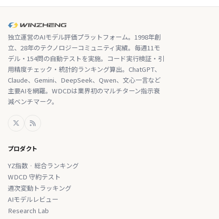
独立運営のAIモデル評価プラットフォーム。1998年創
立、28年のテクノロジーコミュニティ実績。毎週11モ
デル・154問の自動テストを実施。コード実行検証・引
用精度チェック・統計的ランキング算出。ChatGPT、
Claude、Gemini、DeepSeek、Qwen、文心一言など
主要AIを網羅。WDCDは業界初のマルチターン指示衰
減ベンチマーク。
プロダクト
YZ指数 · 総合ランキング
WDCD 守約テスト
週次変動トラッキング
AIモデルレビュー
Research Lab