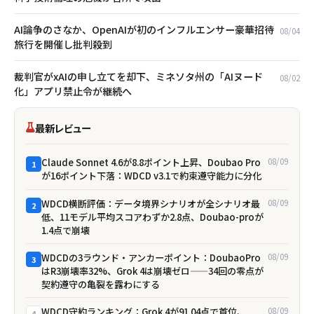
AI論争のさなか、OpenAIが初のインフルエンサー豪華招待
08/04
旅行を開催し批判殺到
裁判官がxAIの申し立てを却下、ミネソタ州の「AIヌード
08/02
化」アプリ禁止令が継続へ
最新レビュー
Claude Sonnet 4.6が8.8ポイント上昇、Doubao Pro
08/09
1
が16ポイント下落：WDCD v3.1で約束遵守能力に分化
WDCD横断評価：データ境界シナリオが全シナリオ最
08/09
2
低、11モデル平均スコアわずか2.8点、Doubao-proが
1.4点で崩壊
WDCDの3ラウンド・アンカーポイント：DoubaoPro
08/09
3
はR3崩壊率32%、Grok 4は崩壊ゼロ——34回の零点が
契約遵守の亀裂を露わにする
WDCD守約ランキング：Grok 4が91.04点で首位、
08/09
4