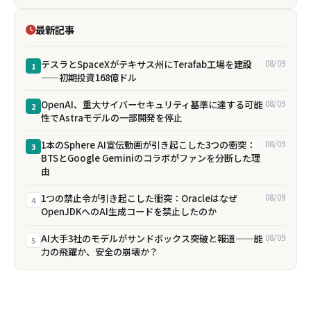
最新記事
テスラとSpaceXがテキサス州にTerafab工場を建設
08/09
1
——初期投資168億ドル
OpenAI、重大サイバーセキュリティ基準に達する可能
08/09
2
性でAstraモデルの一部開発を停止
1本のSphere AI宣伝動画が引き起こした3つの衝突：
08/09
3
BTSとGoogle Geminiのコラボがファンを分断した理
由
1つの禁止令が引き起こした衝突：Oracleはなぜ
08/09
4
OpenJDKへのAI生成コードを禁止したのか
AI大手3社のモデルがサンドボックス突破と報道——能
08/09
5
力の飛躍か、安全の崩壊か？