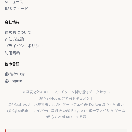
AIニュース
RSS フィード
会社情報
運営者について
評価方法論
プライバシーポリシー
利用規約
他の言語
简体中文
English
AI 研究:
WDCD · マルチターン制約遵守データセット
MaxModel 開発者ドキュメント
MaxModel · 大規模モデル API ゲートウェイ
Konton 混沌 · AI 占い
CyberFate · サイバー山海 AI 占い
Playden · 単一ファイル AI ゲーム
东方材料 603110 暴雷