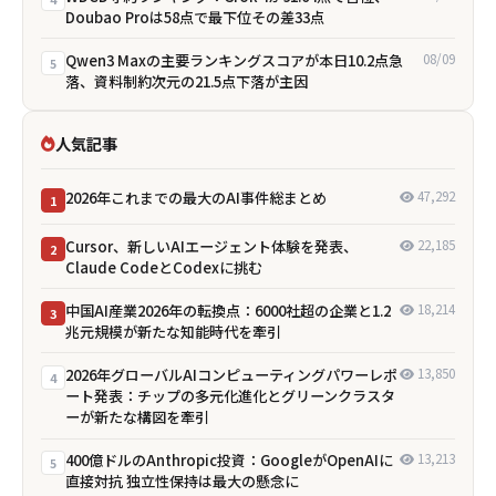
Doubao Proは58点で最下位――その差33点
Qwen3 Maxの主要ランキングスコアが本日10.2点急
08/09
5
落、資料制約次元の21.5点下落が主因
人気記事
2026年これまでの最大のAI事件総まとめ
47,292
1
Cursor、新しいAIエージェント体験を発表、
22,185
2
Claude CodeとCodexに挑む
中国AI産業2026年の転換点：6000社超の企業と1.2
18,214
3
兆元規模が新たな知能時代を牽引
2026年グローバルAIコンピューティングパワーレポ
13,850
4
ート発表：チップの多元化進化とグリーンクラスタ
ーが新たな構図を牽引
400億ドルのAnthropic投資：GoogleがOpenAIに
13,213
5
直接対抗 独立性保持は最大の懸念に