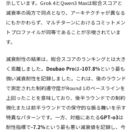
示しています。Grok 4とQwen3 Maxは総合スコアと
減衰率の両方で同点となり、アーキテクチャが異なる
にもかかわらず、マルチターンにおけるコミットメン
トプロファイルが同等であることが示唆されていま
す。
減衰耐性の結果は、総合スコアのランキングとは大き
く乖離しました。
Doubao Pro
は
-107.8%
という最も
強い減衰耐性を記録しました。これは、後のラウンド
で測定された制約遵守度がRound 1のベースラインを
上回ったことを意味しており、後半ラウンドでの制約
強化または前半ラウンドでの保守的な振る舞いを示す
特異なパターンです。一方、対極にあたる
GPT-o3
は
耐性指標で
-7.2%
という最も悪い減衰値を記録し、今