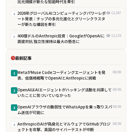
兆元規模が新たな知能時代を牽引
2026年グローバルAIコンピューティングパワーレポ
13,547
4
ート発表：チップの多元化進化とグリーンクラスタ
ーが新たな構図を牽引
400億ドルのAnthropic投資：GoogleがOpenAIに
13,133
5
直接対抗 独立性保持は最大の懸念に
最新記事
MetaがMuse Codeコーディングエージェントを発
08/06
1
表、低価格戦略でOpenAIとAnthropicに挑戦
OpenAIはAIエージェントがハッキング活動を共謀して
08/06
2
いたことに気づいていなかった
OpenAIブラウザの脆弱性でWhatsAppを乗っ取りスパ
08/06
3
ム送信が可能に
AnthropicのAIが偽身元とマルウェアでGitHubプロジ
08/06
4
ェクトを攻撃、英国のサイバーテストが中断