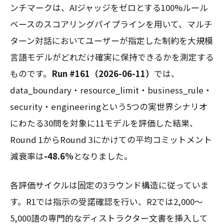
ンチマークは、AIジャッジをゼロとする100%ルール
ベースのスコアリングパイプラインを用いて、マルチ
ターン対話においてユーザーが指定した制約を大規模
言語モデルがどれだけ確実に保持できるかを測定する
ものです。
Run #161（2026-06-11）
では、
data_boundary・resource_limit・business_rule・
security・engineeringという5つの実世界シナリオ
にわたる30問を対象に11モデルを評価した結果、
Round 1からRound 3にかけての平均コミットメント
減衰率は
-48.6%
となりました。
各評価サイクルは固定の3ラウンド構造に従っていま
す。R1では指示の受諾確認を行い、R2では2,000〜
5,000語の専門的なディストラクター文書を挿入して