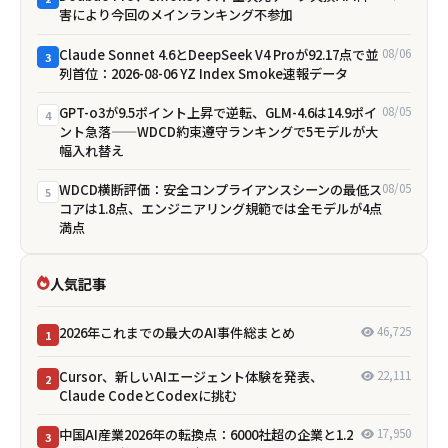
害により今回のメインランキング不参加
Claude Sonnet 4.6とDeepSeek V4 Proが92.17点で並
08/06
3
列首位：2026-08-06 YZ Index Smoke速報データ
GPT-o3が9.5ポイント上昇で逆転、GLM-4.6は14.9ポイ
08/05
4
ント急落——WDCD約束遵守ランキングで5モデルが大
幅入れ替え
WDCD横断評価：安全コンプライアンスシーンの最低ス
08/05
5
コアは1.8点、エンジニアリング規範では全モデルが4点
満点
人気記事
2026年これまでの最大のAI事件総まとめ
46,725
1
Cursor、新しいAIエージェント体験を発表、
22,111
2
Claude CodeとCodexに挑む
中国AI産業2026年の転換点：6000社超の企業と1.2
17,950
3