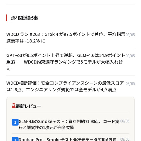
関連記事
WDCD ラン #263：Grok 4 が97.5ポイントで首位、平均指示
08/05
減衰率は -18.2% に
GPT-o3が9.5ポイント上昇で逆転、GLM-4.6は14.9ポイント
08/05
急落——WDCD約束遵守ランキングで5モデルが大幅入れ替
え
WDCD横断評価：安全コンプライアンスシーンの最低スコア
08/05
は1.8点、エンジニアリング規範では全モデルが4点満点
最新レビュー
GLM-4.6のSmokeテスト：資料制約71.90点、コード実
08/06
1
行と誠実性の2次元が完全欠損
Doubao Pro、Smokeテスト全次元データ欠損――API障
08/06
2