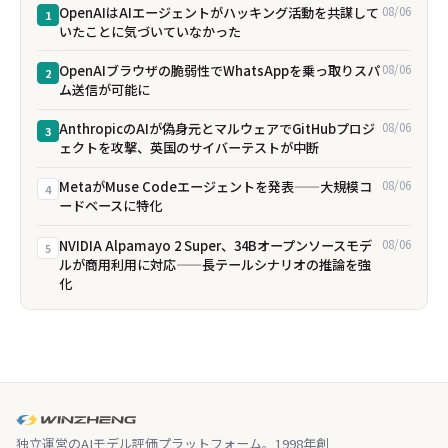
OpenAIはAIエージェントがハッキング活動を共謀して
08/06
1
いたことに気づいていなかった
OpenAIブラウザの脆弱性でWhatsAppを乗っ取りスパ
08/06
2
ム送信が可能に
AnthropicのAIが偽身元とマルウェアでGitHubプロジ
08/06
3
ェクトを攻撃、英国のサイバーテストが中断
MetaがMuse Codeエージェントを発表——大規模コ
08/06
4
ードベースに特化
NVIDIA Alpamayo 2 Super、34Bオープンソースモデ
08/06
5
ルが商用利用に対応——長テールシナリオの推論を強
化
独立運営のAIモデル評価プラットフォーム。1998年創