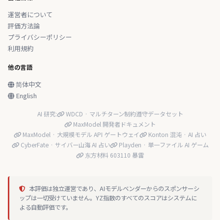
運営者について
評価方法論
プライバシーポリシー
利用規約
他の言語
简体中文
English
AI 研究:
WDCD · マルチターン制約遵守データセット
MaxModel 開発者ドキュメント
MaxModel · 大規模モデル API ゲートウェイ
Konton 混沌 · AI 占い
CyberFate · サイバー山海 AI 占い
Playden · 単一ファイル AI ゲーム
东方材料 603110 暴雷
本評価は独立運営であり、AIモデルベンダーからのスポンサーシ
ップは一切受けていません。YZ指数のすべてのスコアはシステムに
よる自動評価です。