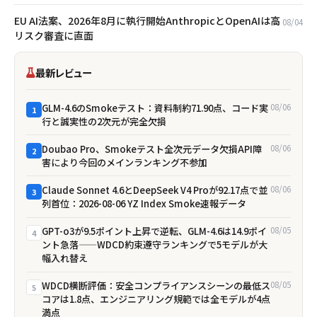
EU AI法案、2026年8月に執行開始――AnthropicとOpenAIは高
08/04
リスク審査に直面
最新レビュー
GLM-4.6のSmokeテスト：資料制約71.90点、コード実
08/06
1
行と誠実性の2次元が完全欠損
Doubao Pro、Smokeテスト全次元データ欠損――API障
08/06
2
害により今回のメインランキング不参加
Claude Sonnet 4.6とDeepSeek V4 Proが92.17点で並
08/06
3
列首位：2026-08-06 YZ Index Smoke速報データ
GPT-o3が9.5ポイント上昇で逆転、GLM-4.6は14.9ポイ
08/05
4
ント急落——WDCD約束遵守ランキングで5モデルが大
幅入れ替え
WDCD横断評価：安全コンプライアンスシーンの最低ス
08/05
5
コアは1.8点、エンジニアリング規範では全モデルが4点
満点