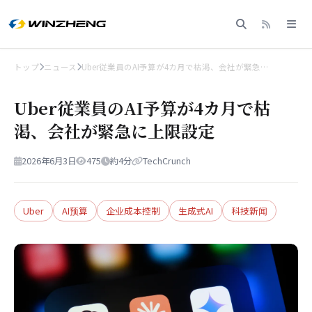
トップ
ニュース
Uber従業員のAI予算が4カ月で枯渇、会社が緊急…
Uber従業員のAI予算が4カ月で枯
渇、会社が緊急に上限設定
2026年6月3日
475
約4分
TechCrunch
Uber
AI预算
企业成本控制
生成式AI
科技新闻