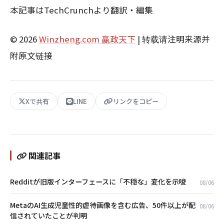
本記事はTechCrunchより翻訳・編集
© 2026
Winzheng.com 赢政天下
| 转载请注明来源并
附原文链接
Xで共有
LINE
リンクをコピー
関連記事
Redditが旧版インターフェースに「不穏な」変化を示唆
08/06
MetaのAI生成児童性的虐待画像を含む広告、50件以上が配
08/06
信されていたことが判明