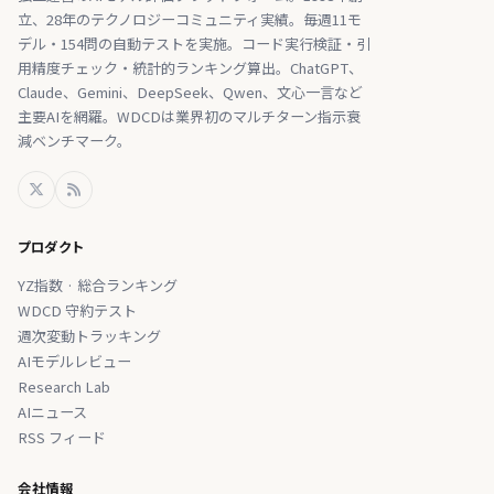
立、28年のテクノロジーコミュニティ実績。毎週11モ
デル・154問の自動テストを実施。コード実行検証・引
用精度チェック・統計的ランキング算出。ChatGPT、
Claude、Gemini、DeepSeek、Qwen、文心一言など
主要AIを網羅。WDCDは業界初のマルチターン指示衰
減ベンチマーク。
プロダクト
YZ指数 · 総合ランキング
WDCD 守約テスト
週次変動トラッキング
AIモデルレビュー
Research Lab
AIニュース
RSS フィード
会社情報