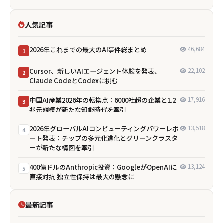
人気記事
2026年これまでの最大のAI事件総まとめ
46,684
1
Cursor、新しいAIエージェント体験を発表、
22,102
2
Claude CodeとCodexに挑む
中国AI産業2026年の転換点：6000社超の企業と1.2
17,916
3
兆元規模が新たな知能時代を牽引
2026年グローバルAIコンピューティングパワーレポ
13,518
4
ート発表：チップの多元化進化とグリーンクラスタ
ーが新たな構図を牽引
400億ドルのAnthropic投資：GoogleがOpenAIに
13,124
5
直接対抗 独立性保持は最大の懸念に
最新記事