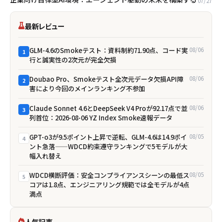
07/27
最新レビュー
GLM-4.6のSmokeテスト：資料制約71.90点、コード実
08/06
1
行と誠実性の2次元が完全欠損
Doubao Pro、Smokeテスト全次元データ欠損――API障
08/06
2
害により今回のメインランキング不参加
Claude Sonnet 4.6とDeepSeek V4 Proが92.17点で並
08/06
3
列首位：2026-08-06 YZ Index Smoke速報データ
GPT-o3が9.5ポイント上昇で逆転、GLM-4.6は14.9ポイ
08/05
4
ント急落——WDCD約束遵守ランキングで5モデルが大
幅入れ替え
WDCD横断評価：安全コンプライアンスシーンの最低ス
08/05
5
コアは1.8点、エンジニアリング規範では全モデルが4点
満点
人気記事