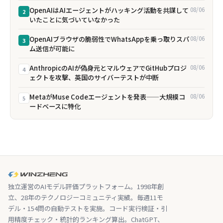
OpenAIはAIエージェントがハッキング活動を共謀して
08/06
2
いたことに気づいていなかった
OpenAIブラウザの脆弱性でWhatsAppを乗っ取りスパ
08/06
3
ム送信が可能に
AnthropicのAIが偽身元とマルウェアでGitHubプロジ
08/06
4
ェクトを攻撃、英国のサイバーテストが中断
MetaがMuse Codeエージェントを発表——大規模コ
08/06
5
ードベースに特化
独立運営のAIモデル評価プラットフォーム。1998年創
立、28年のテクノロジーコミュニティ実績。毎週11モ
デル・154問の自動テストを実施。コード実行検証・引
用精度チェック・統計的ランキング算出。ChatGPT、