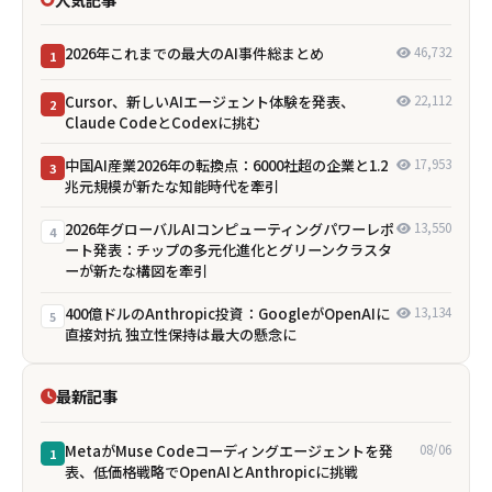
2026年これまでの最大のAI事件総まとめ
46,732
1
Cursor、新しいAIエージェント体験を発表、
22,112
2
Claude CodeとCodexに挑む
中国AI産業2026年の転換点：6000社超の企業と1.2
17,953
3
兆元規模が新たな知能時代を牽引
2026年グローバルAIコンピューティングパワーレポ
13,550
4
ート発表：チップの多元化進化とグリーンクラスタ
ーが新たな構図を牽引
400億ドルのAnthropic投資：GoogleがOpenAIに
13,134
5
直接対抗 独立性保持は最大の懸念に
最新記事
MetaがMuse Codeコーディングエージェントを発
08/06
1
表、低価格戦略でOpenAIとAnthropicに挑戦