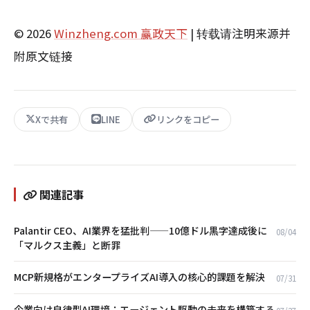
© 2026
Winzheng.com 赢政天下
| 转载请注明来源并
附原文链接
Xで共有
LINE
リンクをコピー
関連記事
Palantir CEO、AI業界を猛批判——10億ドル黒字達成後に
08/04
「マルクス主義」と断罪
MCP新規格がエンタープライズAI導入の核心的課題を解決
07/31
企業向け自律型AI環境：エージェント駆動の未来を構築する