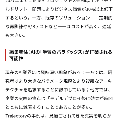
2027年までに企業AIプロジェクトの50%以上が「モデ
ルドリフト」問題によりビジネス価値が30%以上低下
するという。一方、既存のソリューション——定期的
な再訓練やA/Bテストなど——はコストが高く、遅延
も大きい。
編集者注：AIの「学習のパラドックス」が打破される
可能性
現在のAI業界には興味深い現象がある：一方では、研
究者はより大きなパラメータ規模とより複雑なアーキ
テクチャを追求することに熱中している；他方では、
企業の実際の痛点は「モデルデプロイ後に効果が時間
とともに減衰する」ことであることが多い。
Trajectoryの事例は、見過ごされてきた真実を明らか