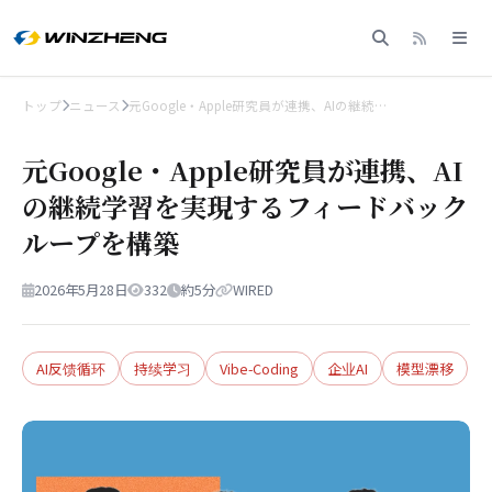
トップ
ニュース
元Google・Apple研究員が連携、AIの継続…
元Google・Apple研究員が連携、AI
の継続学習を実現するフィードバック
ループを構築
2026年5月28日
332
約5分
WIRED
AI反馈循环
持续学习
Vibe-Coding
企业AI
模型漂移