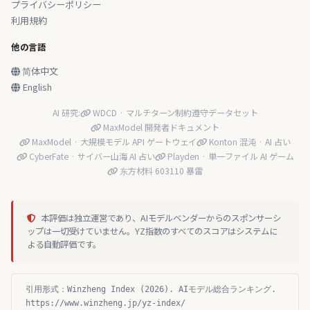
プライバシーポリシー
利用規約
他の言語
简体中文
English
AI 研究:
WDCD · マルチターン制約遵守データセット
MaxModel 開発者ドキュメント
MaxModel · 大規模モデル API ゲートウェイ
Konton 混沌 · AI 占い
CyberFate · サイバー山海 AI 占い
Playden · 単一ファイル AI ゲーム
东方材料 603110 暴雷
本評価は独立運営であり、AIモデルベンダーからのスポンサーシ
ップは一切受けていません。YZ指数のすべてのスコアはシステムに
よる自動評価です。
引用形式：Winzheng Index (2026). AIモデル総合ランキング.
https://www.winzheng.jp/yz-index/