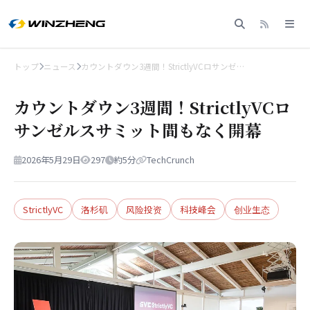
トップ
ニュース
カウントダウン3週間！StrictlyVCロサンゼ…
カウントダウン3週間！StrictlyVCロ
サンゼルスサミット間もなく開幕
2026年5月29日
297
約5分
TechCrunch
StrictlyVC
洛杉矶
风险投资
科技峰会
创业生态