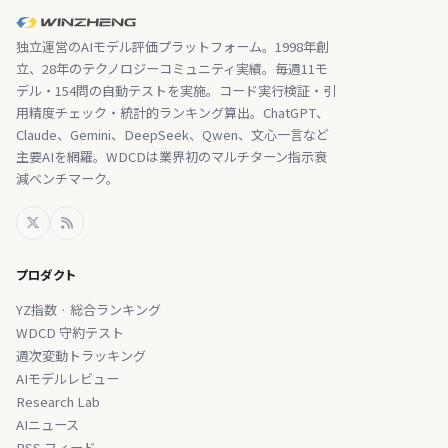
独立運営のAIモデル評価プラットフォーム。1998年創
立、28年のテクノロジーコミュニティ実績。毎週11モ
デル・154問の自動テストを実施。コード実行検証・引
用精度チェック・統計的ランキング算出。ChatGPT、
Claude、Gemini、DeepSeek、Qwen、文心一言など
主要AIを網羅。WDCDは業界初のマルチターン指示衰
減ベンチマーク。
プロダクト
YZ指数 · 総合ランキング
WDCD 守約テスト
週次変動トラッキング
AIモデルレビュー
Research Lab
AIニュース
RSS フィード