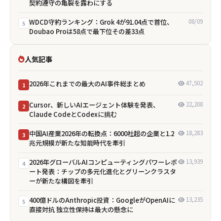
契約遵守の亀裂を露わにする
WDCD守約ランキング：Grok 4が91.04点で首位、
08/09
5
Doubao Proは58点で最下位――その差33点
人気記事
2026年これまでの最大のAI事件総まとめ
47,502
1
Cursor、新しいAIエージェント体験を発表、
22,208
2
Claude CodeとCodexに挑む
中国AI産業2026年の転換点：6000社超の企業と1.2
18,283
3
兆元規模が新たな知能時代を牽引
2026年グローバルAIコンピューティングパワーレポ
13,939
4
ート発表：チップの多元化進化とグリーンクラスタ
ーが新たな構図を牽引
400億ドルのAnthropic投資：GoogleがOpenAIに
13,235
5
直接対抗 独立性保持は最大の懸念に