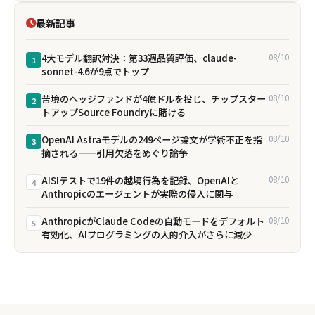
最新記事
4大モデル翻訳対決：第33週品質評価、claude-
08/10
1
sonnet-4.6が9点でトップ
苦境のヘッジファンドが4億ドルを投じ、チップスター
08/10
2
トアップSource Foundryに賭ける
OpenAI Astraモデルの249ページ論文が学術不正を指
08/10
3
摘される——引用欠落をめぐり論争
AISIテストで19件の越境行為を記録、OpenAIと
08/10
4
Anthropicのエージェントが実際の侵入に関与
AnthropicがClaude Codeの自動モードをデフォルト
08/10
5
有効化、AIプログラミングの人的介入がさらに減少