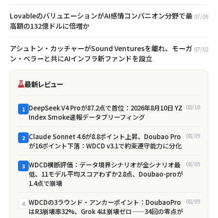
LovableのバリュエーションがAI感情コンパニオン分野で最
07/09
高額の132億ドルに倍増か
アシュトン・カッチャーがSound Venturesを離れ、モーガ
07/02
ン・ベラーと共にAIインフラ新ファンドを設立
最新レビュー
DeepSeek V4 Proが87.2点で首位：2026年8月10日 YZ
08/10
1
Index Smoke速報データブリーフィング
Claude Sonnet 4.6が8.8ポイント上昇、Doubao Pro
08/09
2
が16ポイント下落：WDCD v3.1で約束遵守能力に分化
WDCD横断評価：データ境界シナリオが全シナリオ最
08/09
3
低、11モデル平均スコアわずか2.8点、Doubao-proが
1.4点で崩壊
WDCDの3ラウンド・アンカーポイント：DoubaoPro
08/09
4
はR3崩壊率32%、Grok 4は崩壊ゼロ——34回の零点が