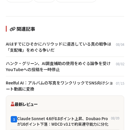
関連記事
AIはすでにひそかにハリウッドに浸透している――真の戦争は
08/04
「支配権」をめぐる争いだ
ハンク・グリーン、AI調査補助の使用をめぐる論争を受け
08/02
YouTubeへの投稿を一時停止
Reelful AI：アルバムの写真をワンクリックでSNS向けショ
07/15
ート動画に変換
最新レビュー
Claude Sonnet 4.6が8.8ポイント上昇、Doubao Pro
08/09
1
が16ポイント下落：WDCD v3.1で約束遵守能力に分化