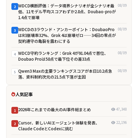
WDCD横断評価：データ境界シナリオが全シナリオ最
08/09
2
低、11モデル平均スコアわずか2.8点、Doubao-proが
1.4点で崩壊
WDCDの3ラウンド・アンカーポイント：DoubaoPro
08/09
3
はR3崩壊率32%、Grok 4は崩壊ゼロ——34回の零点が
契約遵守の亀裂を露わにする
WDCD守約ランキング：Grok 4が91.04点で首位、
08/09
4
Doubao Proは58点で最下位――その差33点
Qwen3 Maxの主要ランキングスコアが本日10.2点急
08/09
5
落、資料制約次元の21.5点下落が主因
人気記事
2026年これまでの最大のAI事件総まとめ
47,348
1
Cursor、新しいAIエージェント体験を発表、
22,196
2
Claude CodeとCodexに挑む