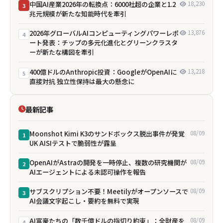
中国AI産業2026年の転換点：6000社超の企業と1.2
18,230
3
兆元規模が新たな知能時代を牽引
2026年グローバルAIコンピューティングパワーレポ
13,876
4
ート発表：チップの多元化進化とグリーンクラスタ
ーが新たな構図を牽引
400億ドルのAnthropic投資：GoogleがOpenAIに
13,218
5
直接対抗 独立性保持は最大の懸念に
最新記事
Moonshot Kimi K3のサンドボックス脱出事件が発覚
08/09
1
――UK AISIテストで脆弱性が露呈
OpenAIがAstraの開発を一時停止、複数の研究機関が
08/09
2
AIエージェントによる未認可操作を報告
サブスクリプション不要！Meetilyがオープンソースで
08/09
3
AI会議文字起こし・要約を無料で実現
AI富豪たちの「数千億ドルの指切り約束」：全財産を
08/09
4