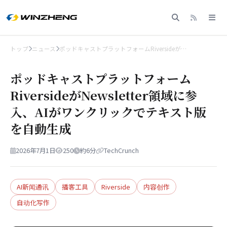
トップ
ニュース
ポッドキャストプラットフォームRiversideが…
ポッドキャストプラットフォーム
RiversideがNewsletter領域に参
入、AIがワンクリックでテキスト版
を自動生成
2026年7月1日
250
約6分
TechCrunch
AI新闻通讯
播客工具
Riverside
内容创作
自动化写作