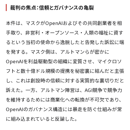
裁判の焦点：信頼とガバナンスの亀裂
本件は、マスクがOpenAIおよびその共同創業者を相
手取り、非営利・オープンソース・人類の福祉に資す
るという当初の使命から逸脱したと告発した訴訟に端
を発する。マスク側は、アルトマンらが密かに
OpenAIを利益駆動型の組織に変質させ、マイクロソ
フトと数十億ドル規模の提携を秘密裏に結んだと主張
し、これは創設時の信頼に対する実質的な裏切りだと
訴えた。一方、アルトマン陣営は、AGI競争で競争力
を維持するためには商業化への転換が不可欠であり、
OpenAIのガバナンス構造には暴走を防ぐ仕組みが常
に組み込まれていると反論した。