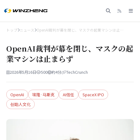
トップ
ニュース
OpenAI裁判が幕を閉じ、マスクの起業マシンは止…
OpenAI裁判が幕を閉じ、マスクの起
業マシンは止まらず
2026年5月16日
500
約4分
TechCrunch
OpenAI
埃隆·马斯克
AI信任
SpaceX IPO
创始人文化