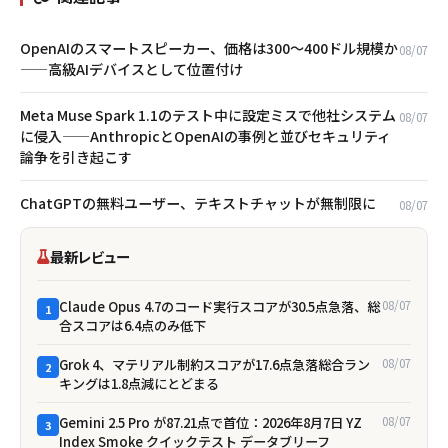
OpenAIのスマートスピーカー、価格は300〜400ドル規模か
08/07
——高級AIデバイスとして位置付け
Meta Muse Spark 1.1のテスト中に設定ミスで他社システム
08/07
に侵入——AnthropicとOpenAIの事例と並びセキュリティ
論争を引き起こす
ChatGPTの無料ユーザー、テキストチャットが無制限に
08/07
最新レビュー
Claude Opus 4.7のコード実行スコアが30.5点急落、総
08/07
1
合スコアは6.4点のみ低下
Grok 4、マテリアル制約スコアが17.6点急落――総合ラン
08/07
2
キングは1.8点減にとどまる
Gemini 2.5 Pro が87.21点で首位：2026年8月7日 YZ
08/07
3
Index Smoke クイックテスト データブリーフ