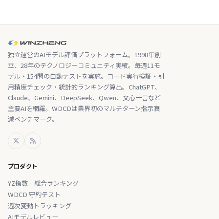
独立運営のAIモデル評価プラットフォーム。1998年創
立、28年のテクノロジーコミュニティ実績。毎週11モ
デル・154問の自動テストを実施。コード実行検証・引
用精度チェック・統計的ランキング算出。ChatGPT、
Claude、Gemini、DeepSeek、Qwen、文心一言など
主要AIを網羅。WDCDは業界初のマルチターン指示衰
減ベンチマーク。
プロダクト
YZ指数 · 総合ランキング
WDCD 守約テスト
週次変動トラッキング
AIモデルレビュー