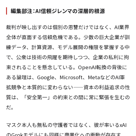
編集部注：AI信頼ジレンマの深層的根源
裁判が映し出すのは個別の恩讐だけではなく、AI業界
全体が直面する信頼危機である。少数の巨大企業が訓
練データ、計算資源、モデル展開の権限を掌握する中
で、公衆は技術の飛躍を期待しつつ、企業の私利に拘
束されることを懸念している。OpenAI転換の背後に
ある論理は、Google、Microsoft、MetaなどのAI軍
拡競争と本質的に変わらない——資本の利益追求の性
質は、「安全第一」の約束との間に常に緊張を生むの
だ。
マスク本人も無私の守護者ではなく、彼が率いるxAI
のGrokモデルにも同様に商業化への衝動が存在す