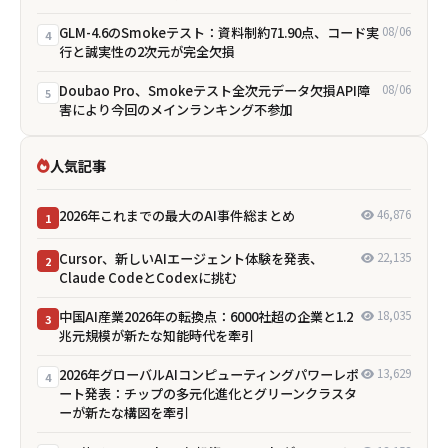
GLM-4.6のSmokeテスト：資料制約71.90点、コード実
08/06
4
行と誠実性の2次元が完全欠損
Doubao Pro、Smokeテスト全次元データ欠損――API障
08/06
5
害により今回のメインランキング不参加
人気記事
2026年これまでの最大のAI事件総まとめ
46,876
1
Cursor、新しいAIエージェント体験を発表、
22,135
2
Claude CodeとCodexに挑む
中国AI産業2026年の転換点：6000社超の企業と1.2
18,035
3
兆元規模が新たな知能時代を牽引
2026年グローバルAIコンピューティングパワーレポ
13,629
4
ート発表：チップの多元化進化とグリーンクラスタ
ーが新たな構図を牽引