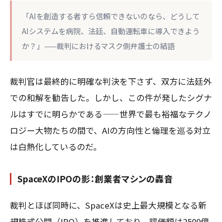
「AIを創造する者すら信頼できないのなら、どうして
AIシステムを病院、法廷、自動運転車に導入できよう
か？」——裁判におけるマスク側弁護士の結語
裁判官は最終的に明確な判決を下さず、双方に法廷外
での和解を勧告した。しかし、この件が発したシグナ
ルはすでに明らかである——世界で最も裕福なテクノ
ロジー大物たちの間で、AIの方向性と倫理を巡る対立
は白熱化しているのだ。
SpaceXのIPOの影：創業者マシンの轟音
裁判とほぼ同時に、SpaceXは史上最大規模となる新
規株式公開（IPO）を推進しており、評価額は2500億