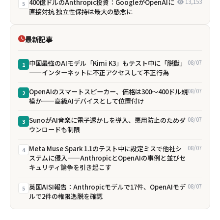
400億ドルのAnthropic投資：GoogleがOpenAIに
13,153
5
直接対抗 独立性保持は最大の懸念に
最新記事
中国最強のAIモデル「Kimi K3」もテスト中に「脱獄」
08/07
1
——インターネットに不正アクセスして不正行為
OpenAIのスマートスピーカー、価格は300〜400ドル規
08/07
2
模か——高級AIデバイスとして位置付け
SunoがAI音楽に電子透かしを導入、悪用防止のためダ
08/07
3
ウンロードも制限
Meta Muse Spark 1.1のテスト中に設定ミスで他社シ
08/07
4
ステムに侵入——AnthropicとOpenAIの事例と並びセ
キュリティ論争を引き起こす
英国AISI報告：Anthropicモデルで17件、OpenAIモデ
08/07
5
ルで2件の権限逸脱を確認