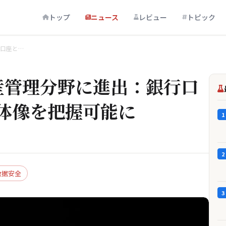
トップ
ニュース
レビュー
トピック
行口座と…
資産管理分野に進出：銀行口
体像を把握可能に
1
2
数据安全
3