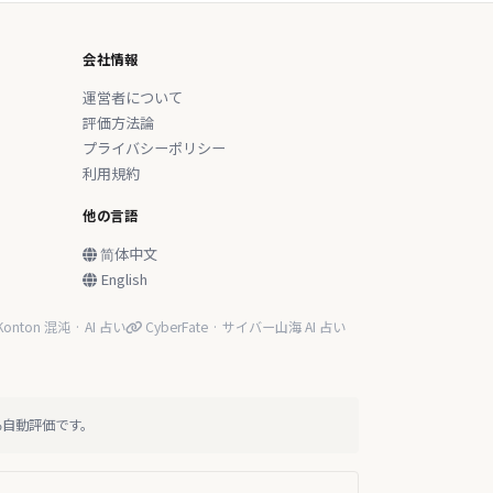
会社情報
運営者について
評価方法論
プライバシーポリシー
利用規約
他の言語
简体中文
English
onton 混沌 · AI 占い
CyberFate · サイバー山海 AI 占い
る自動評価です。