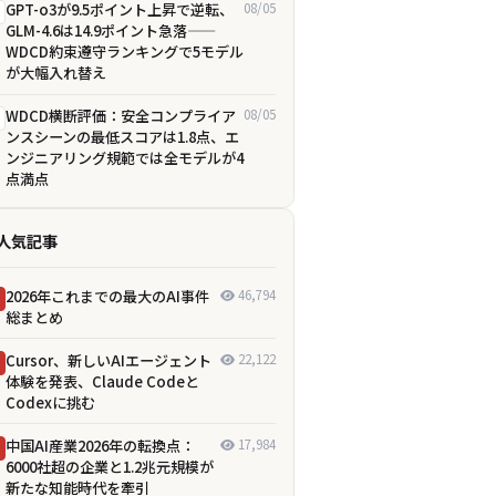
GPT-o3が9.5ポイント上昇で逆転、
08/05
GLM-4.6は14.9ポイント急落——
WDCD約束遵守ランキングで5モデル
が大幅入れ替え
WDCD横断評価：安全コンプライア
08/05
ンスシーンの最低スコアは1.8点、エ
ンジニアリング規範では全モデルが4
点満点
人気記事
2026年これまでの最大のAI事件
46,794
総まとめ
Cursor、新しいAIエージェント
22,122
体験を発表、Claude Codeと
Codexに挑む
中国AI産業2026年の転換点：
17,984
6000社超の企業と1.2兆元規模が
新たな知能時代を牽引