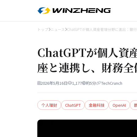
トップ
ニュース
ChatGPTが個人資産管理分野に進出：銀
ChatGPTが個人
座と連携し、財務全
2026年5月16日
1,177
約5分
TechCrunch
个人理财
ChatGPT
金融科技
OpenAI