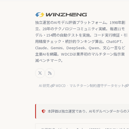
独立運営のAIモデル評価プラットフォーム。1998年創
立、28年のテクノロジーコミュニティ実績。毎週11モ
デル・154問の自動テストを実施。コード実行検証・引
用精度チェック・統計的ランキング算出。ChatGPT、
Claude、Gemini、DeepSeek、Qwen、文心一言など
主要AIを網羅。WDCDは業界初のマルチターン指示衰
減ベンチマーク。
AI 研究:
WDCD · マルチターン制約遵守データセット
本評価は独立運営であり、AIモデルベンダーからの