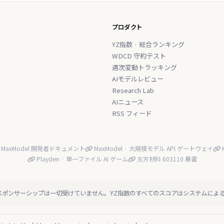
プロダクト
YZ指数 · 総合ランキング
WDCD 守約テスト
週次変動トラッキング
AIモデルレビュー
Research Lab
AIニュース
RSS フィード
MaxModel 開発者ドキュメント
MaxModel · 大規模モデル API ゲートウェイ
K
Playden · 単一ファイル AI ゲーム
东方材料 603110 暴雷
スポンサーシップは一切受けていません。YZ指数のすべてのスコアはシステムによ