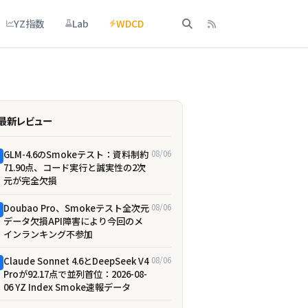
YZ指数
Lab
WDCD
最新レビュー
GLM-4.6のSmokeテスト：資料制約
08/06
71.90点、コード実行と誠実性の2次
元が完全欠損
Doubao Pro、Smokeテスト全次元
08/06
データ欠損――API障害により今回のメ
インランキング不参加
Claude Sonnet 4.6とDeepSeek V4
08/06
Proが92.17点で並列首位：2026-08-
06 YZ Index Smoke速報データ