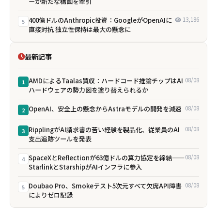
ーが新たな構図を牽引
400億ドルのAnthropic投資：GoogleがOpenAIに
13,186
5
直接対抗 独立性保持は最大の懸念に
最新記事
AMDによるTaalas買収：ハードコード推論チップはAI
08/08
1
ハードウェアの勢力図を塗り替えられるか
OpenAI、安全上の懸念からAstraモデルの開発を減速
08/08
2
RipplingがAI請求書の苦い経験を製品化、従業員のAI
08/08
3
支出追跡ツールを発表
SpaceXとReflectionが63億ドルの算力協定を締結——
08/08
4
StarlinkとStarshipがAIインフラに参入
Doubao Pro、Smokeテスト5次元すべて欠席――API障害
08/08
5
によりゼロ記録