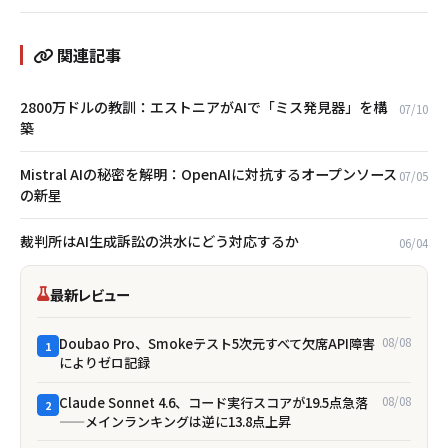
関連記事
2800万ドルの教訓：エストニアがAIで「ミス発見器」を構
07/10
築
Mistral AIの秘密を解明：OpenAIに対抗するオープンソース
07/05
の新星
裁判所はAI生成訴訟の洪水にどう対応するか
06/04
最新レビュー
Doubao Pro、Smokeテスト5次元すべて欠席――API障害
08/08
1
によりゼロ記録
Claude Sonnet 4.6、コード実行スコアが19.5点急落
08/08
2
——メインランキングは逆に13.8点上昇