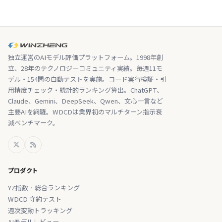
独立運営のAIモデル評価プラットフォーム。1998年創
立、28年のテクノロジーコミュニティ実績。毎週11モ
デル・154問の自動テストを実施。コード実行検証・引
用精度チェック・統計的ランキング算出。ChatGPT、
Claude、Gemini、DeepSeek、Qwen、文心一言など
主要AIを網羅。WDCDは業界初のマルチターン指示衰
減ベンチマーク。
プロダクト
YZ指数 · 総合ランキング
WDCD 守約テスト
週次変動トラッキング
AIモデルレビュー