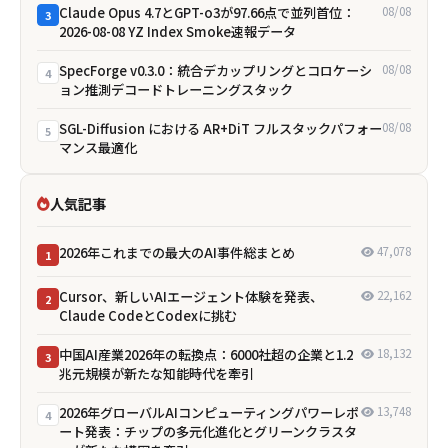
Claude Opus 4.7とGPT-o3が97.66点で並列首位：
08/08
3
2026-08-08 YZ Index Smoke速報データ
SpecForge v0.3.0：統合デカップリングとコロケーシ
08/08
4
ョン推測デコードトレーニングスタック
SGL-Diffusion における AR+DiT フルスタックパフォー
08/08
5
マンス最適化
人気記事
2026年これまでの最大のAI事件総まとめ
47,078
1
Cursor、新しいAIエージェント体験を発表、
22,162
2
Claude CodeとCodexに挑む
中国AI産業2026年の転換点：6000社超の企業と1.2
18,132
3
兆元規模が新たな知能時代を牽引
2026年グローバルAIコンピューティングパワーレポ
13,748
4
ート発表：チップの多元化進化とグリーンクラスタ