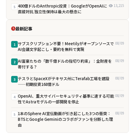
400億ドルのAnthropic投資：GoogleがOpenAIに
13,215
5
直接対抗 独立性保持は最大の懸念に
最新記事
サブスクリプション不要！Meetilyがオープンソースで
08/09
1
AI会議文字起こし・要約を無料で実現
AI富豪たちの「数千億ドルの指切り約束」：全財産を
08/09
2
寄付する？
テスラとSpaceXがテキサス州にTerafab工場を建設
08/09
3
——初期投資168億ドル
OpenAI、重大サイバーセキュリティ基準に達する可能
08/09
4
性でAstraモデルの一部開発を停止
1本のSphere AI宣伝動画が引き起こした3つの衝突：
08/09
5
BTSとGoogle Geminiのコラボがファンを分断した理
由