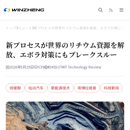
トップ
ニュース
新プロセスが世界のリチウム資源を解放、エボラ対策に…
新プロセスが世界のリチウム資源を解
放、エボラ対策にもブレークスルー
2026年5月29日
539
約4分
MIT Technology Review
锂提取
电动汽车
新能源技术
埃博拉疫苗
科技新闻