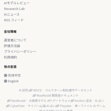
AIモデルレビュー
Research Lab
AIニュース
RSS フィード
会社情報
運営者について
評価方法論
プライバシーポリシー
利用規約
他の言語
简体中文
English
AI 研究:
WDCD · マルチターン制約遵守データセット
MaxModel 開発者ドキュメント
MaxModel · 大規模モデル API ゲートウェイ
Konton 混沌 · AI 占い
CyberFate · サイバー山海 AI 占い
Playden · 単一ファイル AI ゲーム
东方材料 603110 暴雷