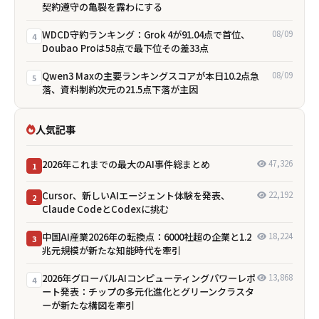
契約遵守の亀裂を露わにする
WDCD守約ランキング：Grok 4が91.04点で首位、
08/09
4
Doubao Proは58点で最下位――その差33点
Qwen3 Maxの主要ランキングスコアが本日10.2点急
08/09
5
落、資料制約次元の21.5点下落が主因
人気記事
2026年これまでの最大のAI事件総まとめ
47,326
1
Cursor、新しいAIエージェント体験を発表、
22,192
2
Claude CodeとCodexに挑む
中国AI産業2026年の転換点：6000社超の企業と1.2
18,224
3
兆元規模が新たな知能時代を牽引
2026年グローバルAIコンピューティングパワーレポ
13,868
4
ート発表：チップの多元化進化とグリーンクラスタ
ーが新たな構図を牽引