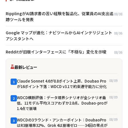
RipplingがAI請求書の苦い経験を製品化、従業員のAI支出追
08/08
跡ツールを発表
Google マップが進化：ナビツールからAIインテリジェント
08/06
アシスタントへ
Redditが旧版インターフェースに「不穏な」変化を示唆
08/06
最新レビュー
Claude Sonnet 4.6が8.8ポイント上昇、Doubao Pro
08/09
1
が16ポイント下落：WDCD v3.1で約束遵守能力に分化
WDCD横断評価：データ境界シナリオが全シナリオ最
08/09
2
低、11モデル平均スコアわずか2.8点、Doubao-proが
1.4点で崩壊
WDCDの3ラウンド・アンカーポイント：DoubaoPro
08/09
3
はR3崩壊率32%、Grok 4は崩壊ゼロ——34回の零点が