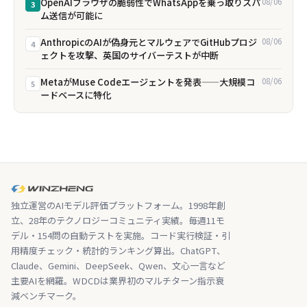
OpenAIブラウザの脆弱性でWhatsAppを乗っ取りスパ
08/06
3
ム送信が可能に
AnthropicのAIが偽身元とマルウェアでGitHubプロジ
08/06
4
ェクトを攻撃、英国のサイバーテストが中断
MetaがMuse Codeエージェントを発表——大規模コ
08/06
5
ードベースに特化
独立運営のAIモデル評価プラットフォーム。1998年創
立、28年のテクノロジーコミュニティ実績。毎週11モ
デル・154問の自動テストを実施。コード実行検証・引
用精度チェック・統計的ランキング算出。ChatGPT、
Claude、Gemini、DeepSeek、Qwen、文心一言など
主要AIを網羅。WDCDは業界初のマルチターン指示衰
減ベンチマーク。