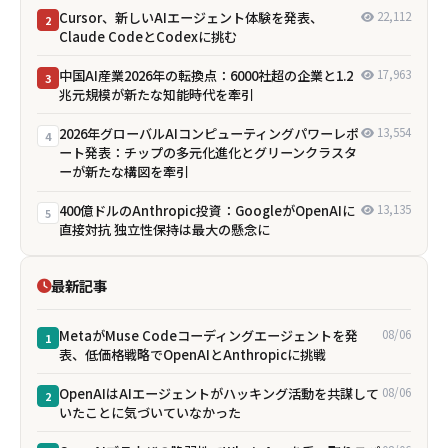
Cursor、新しいAIエージェント体験を発表、
22,112
2
Claude CodeとCodexに挑む
中国AI産業2026年の転換点：6000社超の企業と1.2
17,963
3
兆元規模が新たな知能時代を牽引
2026年グローバルAIコンピューティングパワーレポ
13,554
4
ート発表：チップの多元化進化とグリーンクラスタ
ーが新たな構図を牽引
400億ドルのAnthropic投資：GoogleがOpenAIに
13,135
5
直接対抗 独立性保持は最大の懸念に
最新記事
MetaがMuse Codeコーディングエージェントを発
08/06
1
表、低価格戦略でOpenAIとAnthropicに挑戦
OpenAIはAIエージェントがハッキング活動を共謀して
08/06
2
いたことに気づいていなかった