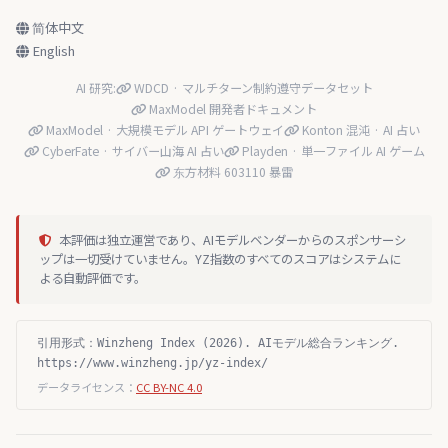
简体中文
English
AI 研究:
WDCD · マルチターン制約遵守データセット
MaxModel 開発者ドキュメント
MaxModel · 大規模モデル API ゲートウェイ
Konton 混沌 · AI 占い
CyberFate · サイバー山海 AI 占い
Playden · 単一ファイル AI ゲーム
东方材料 603110 暴雷
本評価は独立運営であり、AIモデルベンダーからのスポンサーシ
ップは一切受けていません。YZ指数のすべてのスコアはシステムに
よる自動評価です。
引用形式：Winzheng Index (2026). AIモデル総合ランキング.
https://www.winzheng.jp/yz-index/
データライセンス：
CC BY-NC 4.0