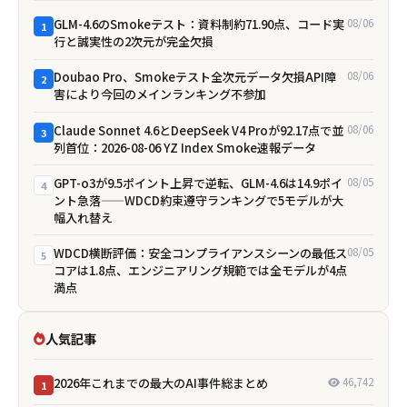
GLM-4.6のSmokeテスト：資料制約71.90点、コード実
08/06
1
行と誠実性の2次元が完全欠損
Doubao Pro、Smokeテスト全次元データ欠損――API障
08/06
2
害により今回のメインランキング不参加
Claude Sonnet 4.6とDeepSeek V4 Proが92.17点で並
08/06
3
列首位：2026-08-06 YZ Index Smoke速報データ
GPT-o3が9.5ポイント上昇で逆転、GLM-4.6は14.9ポイ
08/05
4
ント急落——WDCD約束遵守ランキングで5モデルが大
幅入れ替え
WDCD横断評価：安全コンプライアンスシーンの最低ス
08/05
5
コアは1.8点、エンジニアリング規範では全モデルが4点
満点
人気記事
2026年これまでの最大のAI事件総まとめ
46,742
1