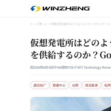
トップ
ニュース
仮想発電所はどのようにデータセンターに
仮想発電所はどのよ
を供給するのか？Go
2026年6月4日
436
約7分
MIT Technology Revi
虚拟电厂
数据中心
谷歌
清洁能源
电网