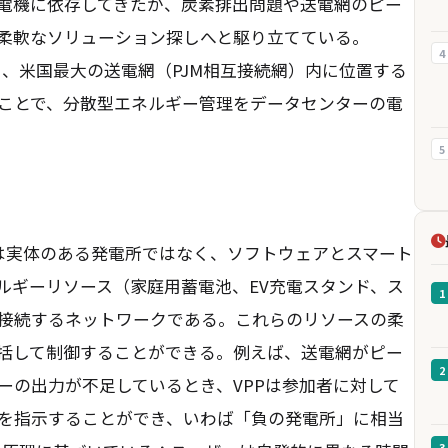
電機に依存してきたが、炭素排出問題や送電網のピー
柔軟なソリューション探しへと駆り立てている。
4
発表し、米国最大の送電網（PJM相互接続網）内に位置する
ことで、分散型エネルギー管理をデータセンターの電
5
t, VPP）は実体のある発電所ではなく、ソフトウェアとスマート
ルギーリソース（家庭用蓄電池、EV充電スタンド、ス
1
接続するネットワークである。これらのリソースの柔
括して制御することができる。例えば、送電網がピー
2
ーの出力が不足しているとき、VPPは参加者に対して
を指示することができ、いわば「負の発電所」に相当
3