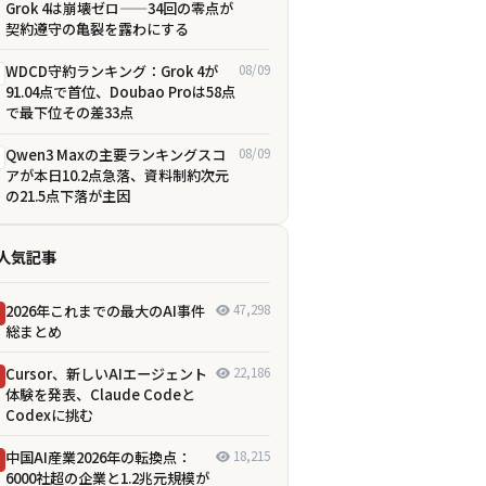
Grok 4は崩壊ゼロ——34回の零点が
契約遵守の亀裂を露わにする
WDCD守約ランキング：Grok 4が
08/09
91.04点で首位、Doubao Proは58点
で最下位――その差33点
Qwen3 Maxの主要ランキングスコ
08/09
アが本日10.2点急落、資料制約次元
の21.5点下落が主因
人気記事
2026年これまでの最大のAI事件
47,298
総まとめ
Cursor、新しいAIエージェント
22,186
体験を発表、Claude Codeと
Codexに挑む
中国AI産業2026年の転換点：
18,215
6000社超の企業と1.2兆元規模が