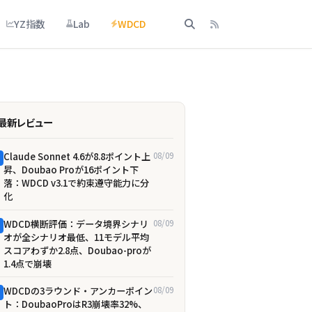
YZ指数
Lab
WDCD
最新レビュー
Claude Sonnet 4.6が8.8ポイント上
08/09
昇、Doubao Proが16ポイント下
落：WDCD v3.1で約束遵守能力に分
化
WDCD横断評価：データ境界シナリ
08/09
オが全シナリオ最低、11モデル平均
スコアわずか2.8点、Doubao-proが
1.4点で崩壊
WDCDの3ラウンド・アンカーポイン
08/09
ト：DoubaoProはR3崩壊率32%、