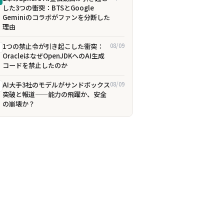
した3つの衝突：BTSとGoogle
Geminiのコラボがファンを分断した
理由
1つの禁止令が引き起こした衝突：
08/09
OracleはなぜOpenJDKへのAI生成
コードを禁止したのか
AI大手3社のモデルがサンドボックス
08/09
突破と報道——能力の飛躍か、安全
の崩壊か？