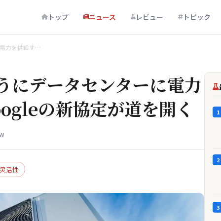
トップ
ニュース
レビュー
トピック
電力を供給す…
うにデータセンターに電力
ogleの新協定が道を開く
1
ew
2
灵活性
3