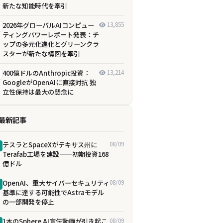
新たな知能時代を牽引
2026年グローバルAIコンピュー
13,855
ティングパワーレポート発表：チ
ップの多元化進化とグリーンクラ
スターが新たな構図を牽引
400億ドルのAnthropic投資：
13,214
GoogleがOpenAIに直接対抗 独
立性保持は最大の懸念に
最新記事
テスラとSpaceXがテキサス州に
08/09
Terafab工場を建設——初期投資168
億ドル
OpenAI、重大サイバーセキュリティ
08/09
基準に達する可能性でAstraモデル
の一部開発を停止
1本のSphere AI宣伝動画が引き起こ
08/09