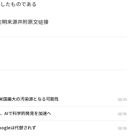
ら編訳したものである
请注明来源并附原文链接
米国最大の汚染源となる可能性
08/09
業、AIで科学的発見を加速へ
08/06
oogleは代替されず
08/06