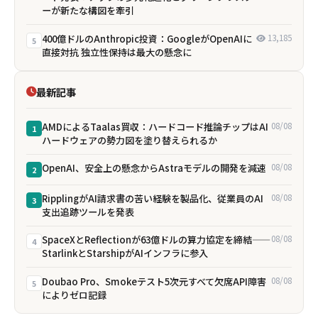
ーが新たな構図を牽引
400億ドルのAnthropic投資：GoogleがOpenAIに
13,185
5
直接対抗 独立性保持は最大の懸念に
最新記事
AMDによるTaalas買収：ハードコード推論チップはAI
08/08
1
ハードウェアの勢力図を塗り替えられるか
OpenAI、安全上の懸念からAstraモデルの開発を減速
08/08
2
RipplingがAI請求書の苦い経験を製品化、従業員のAI
08/08
3
支出追跡ツールを発表
SpaceXとReflectionが63億ドルの算力協定を締結——
08/08
4
StarlinkとStarshipがAIインフラに参入
Doubao Pro、Smokeテスト5次元すべて欠席――API障害
08/08
5
によりゼロ記録