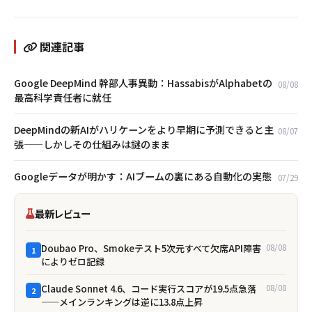
関連記事
Google DeepMind 幹部人事異動：HassabisがAlphabetの
08/08
最高科学責任者に就任
DeepMindの新AIがハリケーンをより早期に予測できると主
08/07
張——しかしその仕組みは謎のまま
Googleデータが明かす：AIブームの裏にある自動化の実態
07/29
最新レビュー
Doubao Pro、Smokeテスト5次元すべて欠席――API障害
08/08
1
によりゼロ記録
Claude Sonnet 4.6、コード実行スコアが19.5点急落
08/08
2
——メインランキングは逆に13.8点上昇