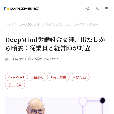
トップ
ニュース
DeepMind労働組合交渉、出だしから暗雲：従業…
DeepMind労働組合交渉、出だしか
ら暗雲：従業員と経営陣が対立
2026年7月4日
245
約4分
WIRED
DeepMind
工会谈判
AI劳工权益
科技行业
员工关系