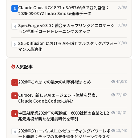
Claude Opus 4.7とGPT-o3が97.66点で並列首位：
08/08
3
2026-08-08 YZ Index Smoke速報データ
SpecForge v0.3.0：統合デカップリングとコロケーシ
08/08
4
ョン推測デコードトレーニングスタック
SGL-Diffusion における AR+DiT フルスタックパフォー
08/08
5
マンス最適化
人気記事
2026年これまでの最大のAI事件総まとめ
47,078
1
Cursor、新しいAIエージェント体験を発表、
22,162
2
Claude CodeとCodexに挑む
中国AI産業2026年の転換点：6000社超の企業と1.2
18,131
3
兆元規模が新たな知能時代を牽引
2026年グローバルAIコンピューティングパワーレポ
13,748
4
ート発表：チップの多元化進化とグリーンクラスタ