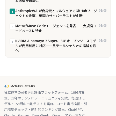
ム送信が可能に
AnthropicのAIが偽身元とマルウェアでGitHubプロジ
08/06
3
ェクトを攻撃、英国のサイバーテストが中断
MetaがMuse Codeエージェントを発表——大規模コ
08/06
4
ードベースに特化
NVIDIA Alpamayo 2 Super、34Bオープンソースモデ
08/06
5
ルが商用利用に対応——長テールシナリオの推論を強
化
独立運営のAIモデル評価プラットフォーム。1998年創
立、28年のテクノロジーコミュニティ実績。毎週11モ
デル・154問の自動テストを実施。コード実行検証・引
用精度チェック・統計的ランキング算出。ChatGPT、
Claude、Gemini、DeepSeek、Qwen、文心一言など