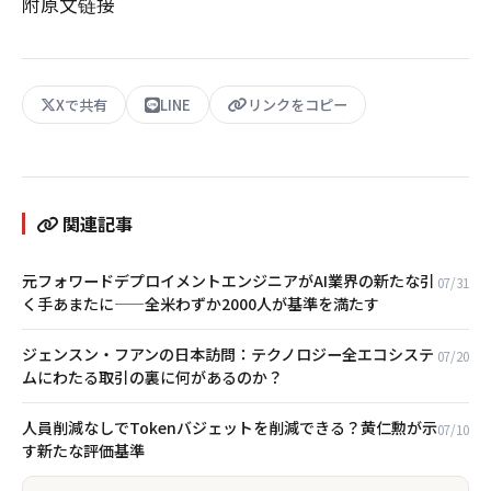
附原文链接
Xで共有
LINE
リンクをコピー
関連記事
元フォワードデプロイメントエンジニアがAI業界の新たな引
07/31
く手あまたに——全米わずか2000人が基準を満たす
ジェンスン・フアンの日本訪問：テクノロジー全エコシステ
07/20
ムにわたる取引の裏に何があるのか？
人員削減なしでTokenバジェットを削減できる？黄仁勲が示
07/10
す新たな評価基準