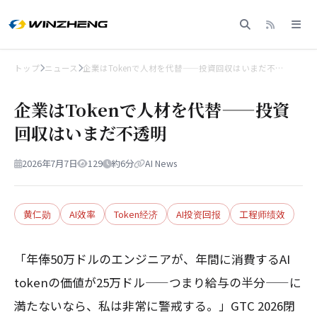
トップ
ニュース
企業はTokenで人材を代替——投資回収はいまだ不…
企業はTokenで人材を代替——投資
回収はいまだ不透明
2026年7月7日
129
約6分
AI News
黄仁勋
AI效率
Token经济
AI投资回报
工程师绩效
「年俸50万ドルのエンジニアが、年間に消費するAI
tokenの価値が25万ドル——つまり給与の半分——に
満たないなら、私は非常に警戒する。」GTC 2026閉