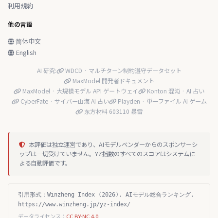
利用規約
他の言語
简体中文
English
AI 研究:
WDCD · マルチターン制約遵守データセット
MaxModel 開発者ドキュメント
MaxModel · 大規模モデル API ゲートウェイ
Konton 混沌 · AI 占い
CyberFate · サイバー山海 AI 占い
Playden · 単一ファイル AI ゲーム
东方材料 603110 暴雷
本評価は独立運営であり、AIモデルベンダーからのスポンサーシ
ップは一切受けていません。YZ指数のすべてのスコアはシステムに
よる自動評価です。
引用形式：Winzheng Index (2026). AIモデル総合ランキング.
https://www.winzheng.jp/yz-index/
データライセンス：
CC BY-NC 4.0