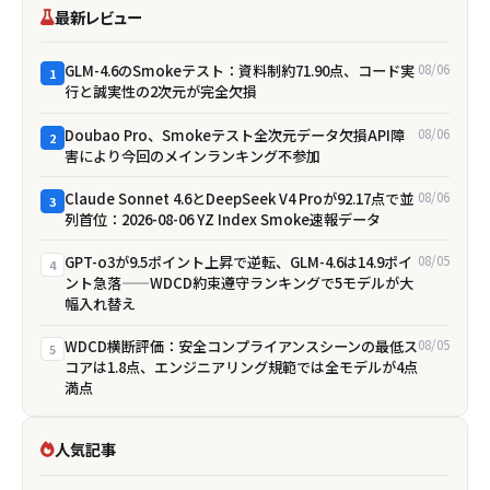
最新レビュー
GLM-4.6のSmokeテスト：資料制約71.90点、コード実
08/06
1
行と誠実性の2次元が完全欠損
Doubao Pro、Smokeテスト全次元データ欠損――API障
08/06
2
害により今回のメインランキング不参加
Claude Sonnet 4.6とDeepSeek V4 Proが92.17点で並
08/06
3
列首位：2026-08-06 YZ Index Smoke速報データ
GPT-o3が9.5ポイント上昇で逆転、GLM-4.6は14.9ポイ
08/05
4
ント急落——WDCD約束遵守ランキングで5モデルが大
幅入れ替え
WDCD横断評価：安全コンプライアンスシーンの最低ス
08/05
5
コアは1.8点、エンジニアリング規範では全モデルが4点
満点
人気記事