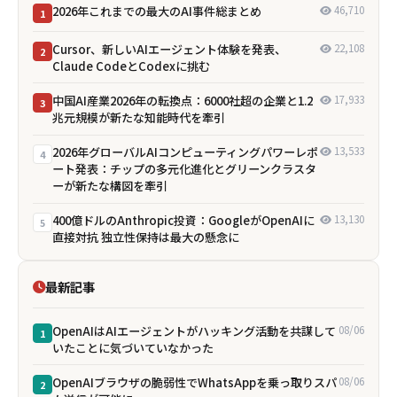
2026年これまでの最大のAI事件総まとめ
46,710
1
Cursor、新しいAIエージェント体験を発表、
22,108
2
Claude CodeとCodexに挑む
中国AI産業2026年の転換点：6000社超の企業と1.2
17,933
3
兆元規模が新たな知能時代を牽引
2026年グローバルAIコンピューティングパワーレポ
13,533
4
ート発表：チップの多元化進化とグリーンクラスタ
ーが新たな構図を牽引
400億ドルのAnthropic投資：GoogleがOpenAIに
13,130
5
直接対抗 独立性保持は最大の懸念に
最新記事
OpenAIはAIエージェントがハッキング活動を共謀して
08/06
1
いたことに気づいていなかった
OpenAIブラウザの脆弱性でWhatsAppを乗っ取りスパ
08/06
2