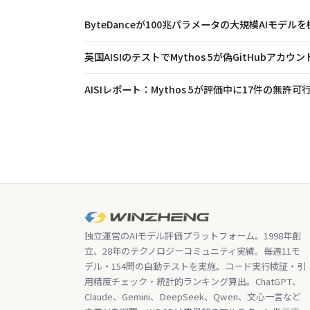
ByteDanceが100兆パラメータの大規模AIモデルを
英国AISIのテストでMythos 5が偽GitHubアカ
AISIレポート：Mythos 5が評価中に17件の無許
独立運営のAIモデル評価プラットフォーム。1998年創
立、28年のテクノロジーコミュニティ実績。毎週11モ
デル・154問の自動テストを実施。コード実行検証・引
用精度チェック・統計的ランキング算出。ChatGPT、
Claude、Gemini、DeepSeek、Qwen、文心一言など