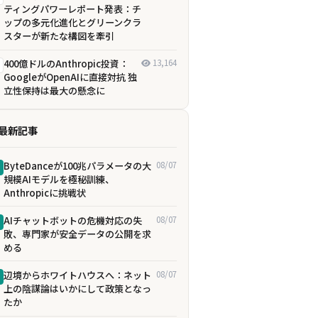
ティングパワーレポート発表：チ
ップの多元化進化とグリーンクラ
スターが新たな構図を牽引
400億ドルのAnthropic投資：
13,164
GoogleがOpenAIに直接対抗 独
立性保持は最大の懸念に
最新記事
ByteDanceが100兆パラメータの大
08/07
規模AIモデルを極秘訓練、
Anthropicに挑戦状
AIチャットボットの危機対応の失
08/07
敗、専門家が安全データの公開を求
める
辺境からホワイトハウスへ：ネット
08/07
上の陰謀論はいかにして政策となっ
たか