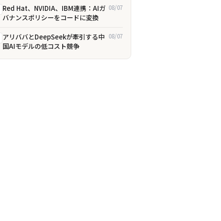
Red Hat、NVIDIA、IBM連携：AIガ
08/07
バナンスポリシーをコードに変換
アリババとDeepSeekが牽引する中
08/07
国AIモデルの低コスト競争