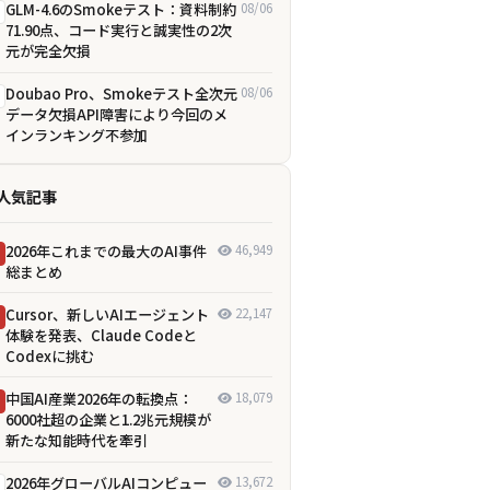
GLM-4.6のSmokeテスト：資料制約
08/06
71.90点、コード実行と誠実性の2次
元が完全欠損
Doubao Pro、Smokeテスト全次元
08/06
データ欠損――API障害により今回のメ
インランキング不参加
人気記事
2026年これまでの最大のAI事件
46,949
総まとめ
Cursor、新しいAIエージェント
22,147
体験を発表、Claude Codeと
Codexに挑む
中国AI産業2026年の転換点：
18,079
6000社超の企業と1.2兆元規模が
新たな知能時代を牽引
2026年グローバルAIコンピュー
13,672