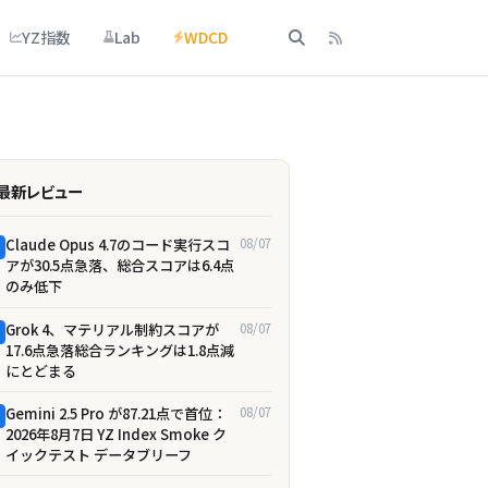
YZ指数
Lab
WDCD
最新レビュー
Claude Opus 4.7のコード実行スコ
08/07
アが30.5点急落、総合スコアは6.4点
のみ低下
Grok 4、マテリアル制約スコアが
08/07
17.6点急落――総合ランキングは1.8点減
にとどまる
Gemini 2.5 Pro が87.21点で首位：
08/07
2026年8月7日 YZ Index Smoke ク
イックテスト データブリーフ