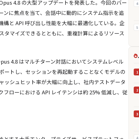
ude Opus 4.8 の大型アップデートを発表した。今回のバー
4
ーンに焦点を当て、会話中に動的にシステム指示を追
構と API 呼び出し性能を大幅に最適化している。企
5
スタマイズできるとともに、重複計算によるリソース
Opus 4.8 はマルチターン対話においてシステムレベル
ポートし、セッションを再起動することなくモデルの
1
ャッシュヒット率が大幅に向上し、社内テストデータ
2
ローにおける API レイテンシは約 25% 低減し、従
3
をはじめとする大手エンタープライズサービスプラットフォ
4